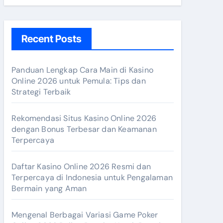
Recent Posts
Panduan Lengkap Cara Main di Kasino
Online 2026 untuk Pemula: Tips dan
Strategi Terbaik
Rekomendasi Situs Kasino Online 2026
dengan Bonus Terbesar dan Keamanan
Terpercaya
Daftar Kasino Online 2026 Resmi dan
Terpercaya di Indonesia untuk Pengalaman
Bermain yang Aman
Mengenal Berbagai Variasi Game Poker