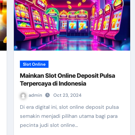
Slot Online
Mainkan Slot Online Deposit Pulsa
Terpercaya di Indonesia
admin
Oct 23, 2024
Di era digital ini, slot online deposit pulsa
semakin menjadi pilihan utama bagi para
pecinta judi slot online…