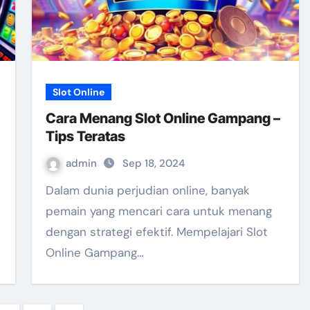
Slot Online
Cara Menang Slot Online Gampang –
Tips Teratas
admin
Sep 18, 2024
Dalam dunia perjudian online, banyak
pemain yang mencari cara untuk menang
dengan strategi efektif. Mempelajari Slot
Online Gampang…