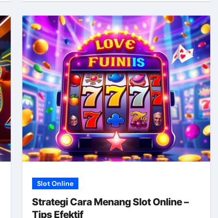
Slot Online
Strategi Cara Menang Slot Online –
Tips Efektif