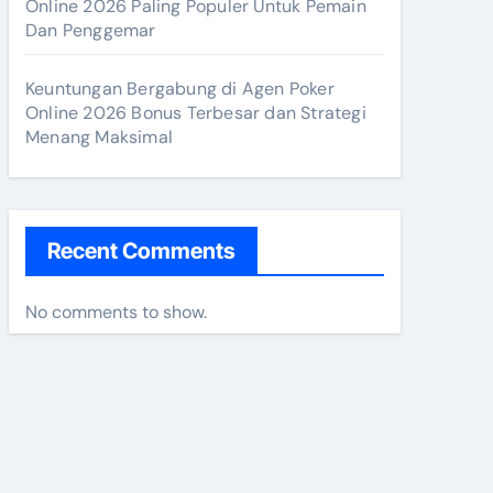
Online 2026 Paling Populer Untuk Pemain
Dan Penggemar
Keuntungan Bergabung di Agen Poker
Online 2026 Bonus Terbesar dan Strategi
Menang Maksimal
Recent Comments
No comments to show.