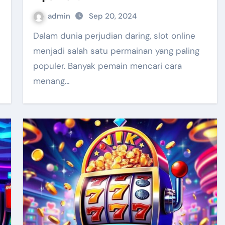
admin
Sep 20, 2024
Dalam dunia perjudian daring, slot online
menjadi salah satu permainan yang paling
populer. Banyak pemain mencari cara
menang…