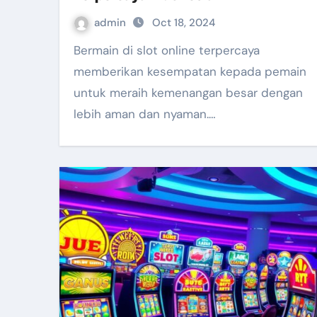
admin
Oct 18, 2024
Bermain di slot online terpercaya
memberikan kesempatan kepada pemain
untuk meraih kemenangan besar dengan
lebih aman dan nyaman.…