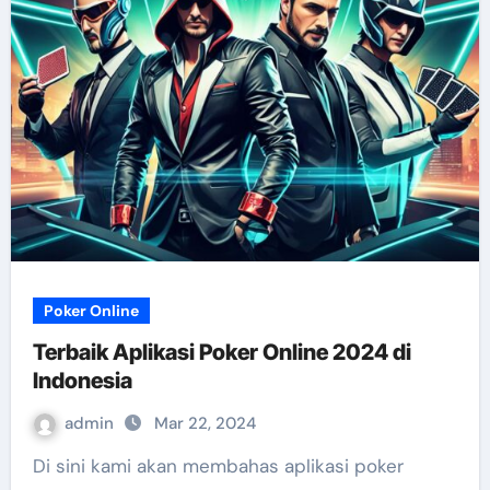
Poker Online
Terbaik Aplikasi Poker Online 2024 di
Indonesia
admin
Mar 22, 2024
Di sini kami akan membahas aplikasi poker