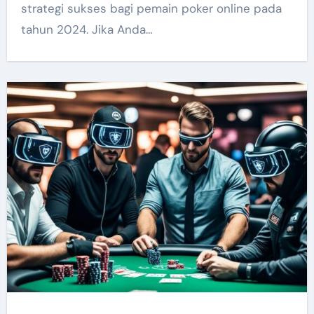
strategi sukses bagi pemain poker online pada
tahun 2024. Jika Anda…