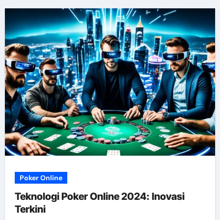
Poker Online
Teknologi Poker Online 2024: Inovasi
Terkini