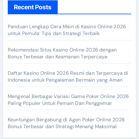
Recent Posts
Panduan Lengkap Cara Main di Kasino Online 2026
untuk Pemula: Tips dan Strategi Terbaik
Rekomendasi Situs Kasino Online 2026 dengan
Bonus Terbesar dan Keamanan Terpercaya
Daftar Kasino Online 2026 Resmi dan Terpercaya di
Indonesia untuk Pengalaman Bermain yang Aman
Mengenal Berbagai Variasi Game Poker Online 2026
Paling Populer Untuk Pemain Dan Penggemar
Keuntungan Bergabung di Agen Poker Online 2026
Bonus Terbesar dan Strategi Menang Maksimal