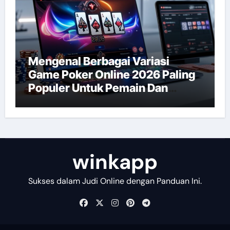
Mengenal Berbagai Variasi
Game Poker Online 2026 Paling
Populer Untuk Pemain Dan
Penggemar
winkapp
Sukses dalam Judi Online dengan Panduan Ini.