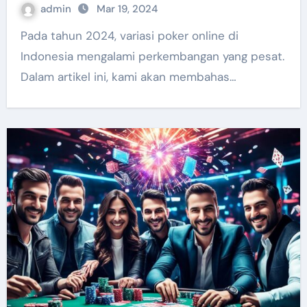
admin
Mar 19, 2024
Pada tahun 2024, variasi poker online di
Indonesia mengalami perkembangan yang pesat.
Dalam artikel ini, kami akan membahas…