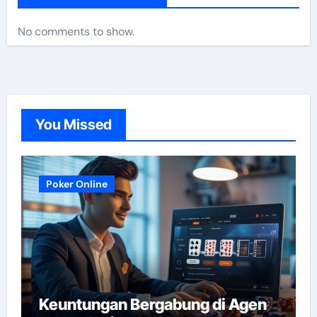
No comments to show.
You Missed
Poker Online
Keuntungan Bergabung di Agen