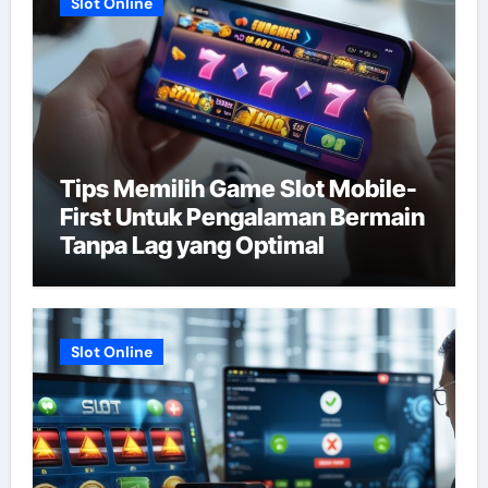
Slot Online
Tips Memilih Game Slot Mobile-
First Untuk Pengalaman Bermain
Tanpa Lag yang Optimal
Slot Online