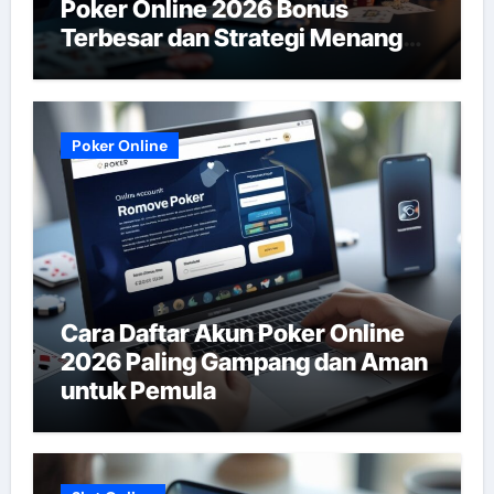
Poker Online 2026 Bonus
Terbesar dan Strategi Menang
Maksimal
Poker Online
Cara Daftar Akun Poker Online
2026 Paling Gampang dan Aman
untuk Pemula