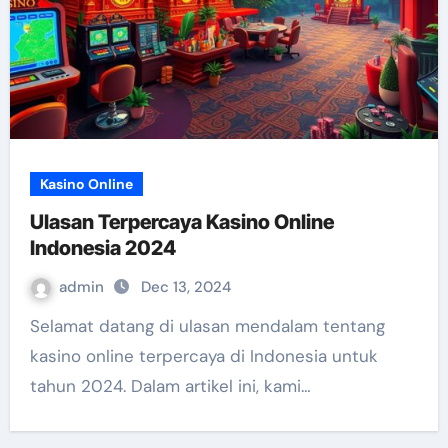
Kasino Online
Ulasan Terpercaya Kasino Online
Indonesia 2024
admin
Dec 13, 2024
Selamat datang di ulasan mendalam tentang
kasino online terpercaya di Indonesia untuk
tahun 2024. Dalam artikel ini, kami…