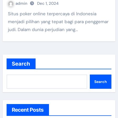
admin
Dec 1, 2024
Situs poker online terpercaya di Indonesia
menjadi pilihan yang tepat bagi para penggemar
judi. Dalam dunia perjudian yang…
Search
Search
Recent Posts