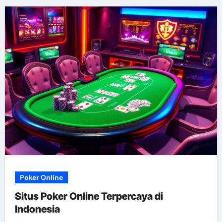
Poker Online
Situs Poker Online Terpercaya di
Indonesia