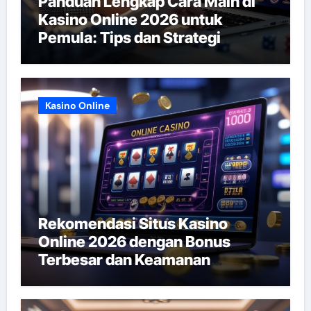
Panduan Lengkap Cara Main di
Kasino Online 2026 untuk
Pemula: Tips dan Strategi
Terbaik
Kasino Online
Rekomendasi Situs Kasino
Online 2026 dengan Bonus
Terbesar dan Keamanan
Terpercaya