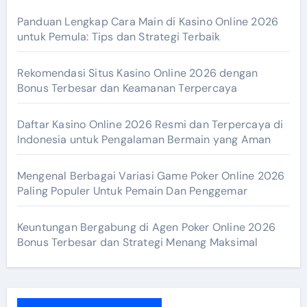
Panduan Lengkap Cara Main di Kasino Online 2026
untuk Pemula: Tips dan Strategi Terbaik
Rekomendasi Situs Kasino Online 2026 dengan
Bonus Terbesar dan Keamanan Terpercaya
Daftar Kasino Online 2026 Resmi dan Terpercaya di
Indonesia untuk Pengalaman Bermain yang Aman
Mengenal Berbagai Variasi Game Poker Online 2026
Paling Populer Untuk Pemain Dan Penggemar
Keuntungan Bergabung di Agen Poker Online 2026
Bonus Terbesar dan Strategi Menang Maksimal