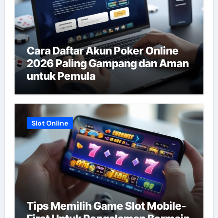
Cara Daftar Akun Poker Online
2026 Paling Gampang dan Aman
untuk Pemula
Slot Online
Tips Memilih Game Slot Mobile-