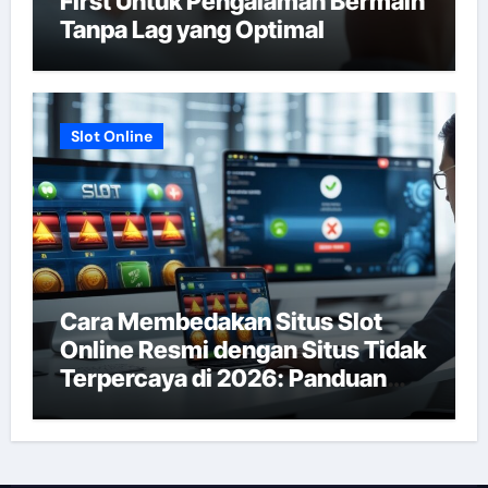
First Untuk Pengalaman Bermain
Tanpa Lag yang Optimal
Slot Online
Cara Membedakan Situs Slot
Online Resmi dengan Situs Tidak
Terpercaya di 2026: Panduan
Lengkap