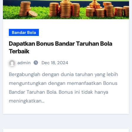
Bandar Bola
Dapatkan Bonus Bandar Taruhan Bola
Terbaik
admin
Dec 18, 2024
Bergabunglah dengan dunia taruhan yang lebih
menguntungkan dengan memanfaatkan Bonus
Bandar Taruhan Bola. Bonus ini tidak hanya
meningkatkan…