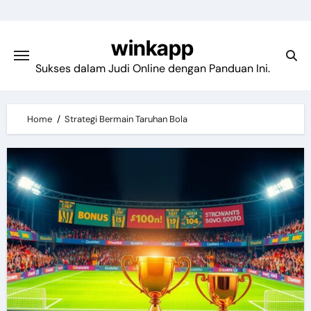
Skip
to
winkapp
content
Sukses dalam Judi Online dengan Panduan Ini.
Home
Strategi Bermain Taruhan Bola