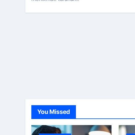
You Missed