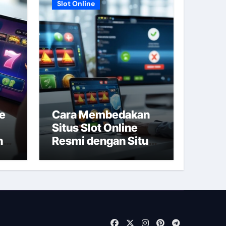
Slot Online
e
Cara Membedakan
Situs Slot Online
n
Resmi dengan Situs
g
Tidak Terpercaya di
2026: Panduan
Lengkap