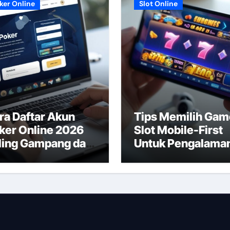
ker Online
Slot Online
ra Daftar Akun
Tips Memilih Gam
ker Online 2026
Slot Mobile-First
ling Gampang dan
Untuk Pengalama
an untuk Pemula
Bermain Tanpa La
yang Optimal