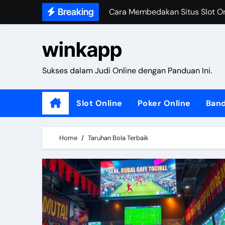
Skip
Breaking
Cara Membedakan Situs Slot On
to
Daftar Provider Slot Online Pal
content
winkapp
Tren Fitur Bonus Buy Free Spins
Sukses dalam Judi Online dengan Panduan Ini.
Strategi Mengelola Bankroll Sa
Apa Itu Teknologi Provably Fai
Slot Online
Poker Online
Band
Panduan Bermain Slot Online di
Perbandingan Mekanik Megaways
Home
Taruhan Bola Terbaik
Keuntungan Bergabung di Agen 