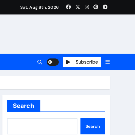
simal
Sat. Aug 8th, 2026
 Lengkap
Subscribe
Search
Search