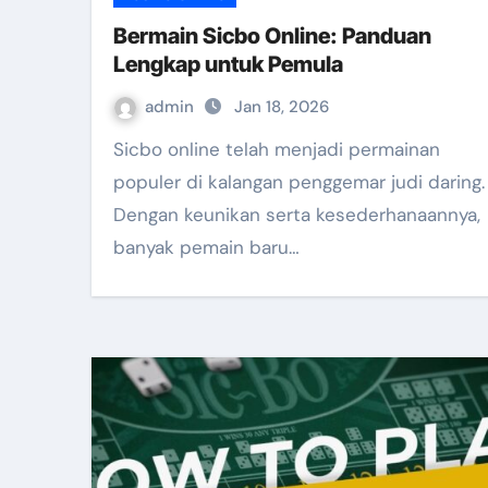
Bermain Sicbo Online: Panduan
Lengkap untuk Pemula
admin
Jan 18, 2026
Sicbo online telah menjadi permainan
populer di kalangan penggemar judi daring.
Dengan keunikan serta kesederhanaannya,
banyak pemain baru…