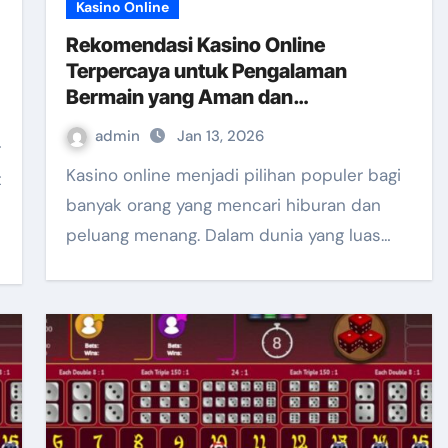
Kasino Online
Rekomendasi Kasino Online
Terpercaya untuk Pengalaman
Bermain yang Aman dan
Menyenangkan
admin
Jan 13, 2026
Kasino online menjadi pilihan populer bagi
t
banyak orang yang mencari hiburan dan
peluang menang. Dalam dunia yang luas…