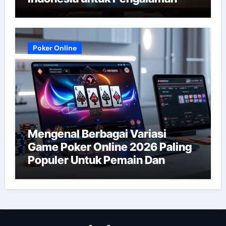
Bermain yang Aman
Poker Online
Mengenal Berbagai Variasi
Game Poker Online 2026 Paling
Populer Untuk Pemain Dan
Penggemar