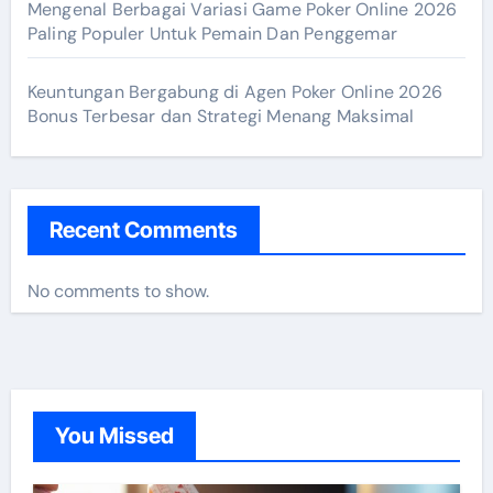
Mengenal Berbagai Variasi Game Poker Online 2026
Paling Populer Untuk Pemain Dan Penggemar
Keuntungan Bergabung di Agen Poker Online 2026
Bonus Terbesar dan Strategi Menang Maksimal
Recent Comments
No comments to show.
You Missed