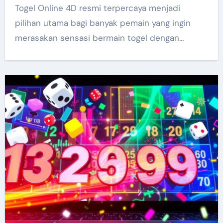
Togel Online 4D resmi terpercaya menjadi
pilihan utama bagi banyak pemain yang ingin
merasakan sensasi bermain togel dengan…