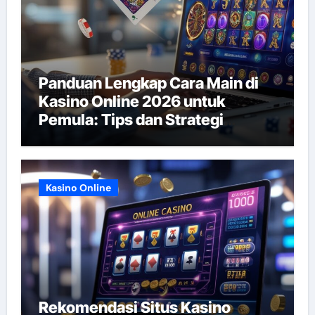
Panduan Lengkap Cara Main di
Kasino Online 2026 untuk
Pemula: Tips dan Strategi
Terbaik
Kasino Online
Rekomendasi Situs Kasino