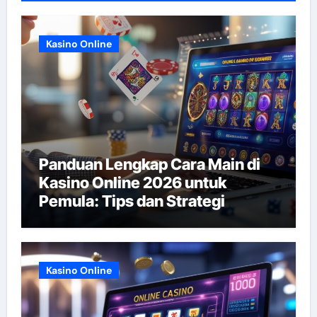
Kasino Online
Panduan Lengkap Cara Main di
Kasino Online 2026 untuk
Pemula: Tips dan Strategi
Terbaik
Kasino Online