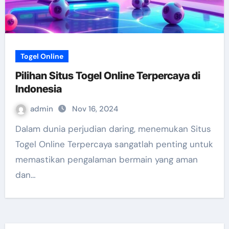
Togel Online
Pilihan Situs Togel Online Terpercaya di
Indonesia
admin
Nov 16, 2024
Dalam dunia perjudian daring, menemukan Situs
Togel Online Terpercaya sangatlah penting untuk
memastikan pengalaman bermain yang aman
dan…