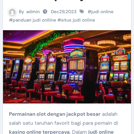
By
admin
Dec29,2023
#
judi online
#
panduan judi onlline
#
situs judi online
Permainan slot dengan jackpot besar
adalah
salah satu taruhan favorit bagi para pemain di
kasino online terpercaya
. Dalam
judi online