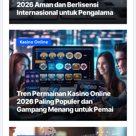
2026 Aman dan Berlisensi
Internasional untuk Pengalaman
Bermain yang Terpercaya
Kasino Online
Tren Permainan Kasino Online
2026 Paling Populer dan
Gampang Menang untuk Pemain
Sibuk