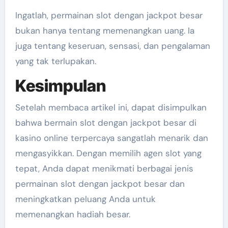
Ingatlah, permainan slot dengan jackpot besar
bukan hanya tentang memenangkan uang. Ia
juga tentang keseruan, sensasi, dan pengalaman
yang tak terlupakan.
Kesimpulan
Setelah membaca artikel ini, dapat disimpulkan
bahwa bermain slot dengan jackpot besar di
kasino online terpercaya sangatlah menarik dan
mengasyikkan. Dengan memilih agen slot yang
tepat, Anda dapat menikmati berbagai jenis
permainan slot dengan jackpot besar dan
meningkatkan peluang Anda untuk
memenangkan hadiah besar.