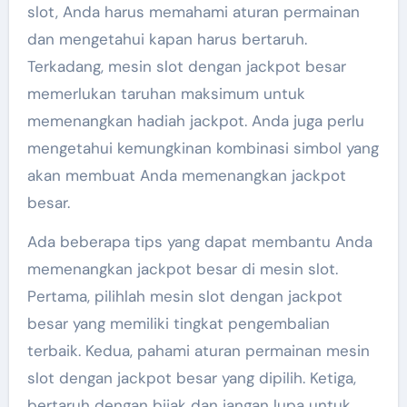
slot, Anda harus memahami aturan permainan
dan mengetahui kapan harus bertaruh.
Terkadang, mesin slot dengan jackpot besar
memerlukan taruhan maksimum untuk
memenangkan hadiah jackpot. Anda juga perlu
mengetahui kemungkinan kombinasi simbol yang
akan membuat Anda memenangkan jackpot
besar.
Ada beberapa tips yang dapat membantu Anda
memenangkan jackpot besar di mesin slot.
Pertama, pilihlah mesin slot dengan jackpot
besar yang memiliki tingkat pengembalian
terbaik. Kedua, pahami aturan permainan mesin
slot dengan jackpot besar yang dipilih. Ketiga,
bertaruh dengan bijak dan jangan lupa untuk