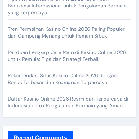
Berlisensi Internasional untuk Pengalaman Bermain
yang Terpercaya
Tren Permainan Kasino Online 2026 Paling Populer
dan Gampang Menang untuk Pemain Sibuk
Panduan Lengkap Cara Main di Kasino Online 2026
untuk Pemula: Tips dan Strategi Terbaik
Rekomendasi Situs Kasino Online 2026 dengan
Bonus Terbesar dan Keamanan Terpercaya
Daftar Kasino Online 2026 Resmi dan Terpercaya di
Indonesia untuk Pengalaman Bermain yang Aman
Recent Comments