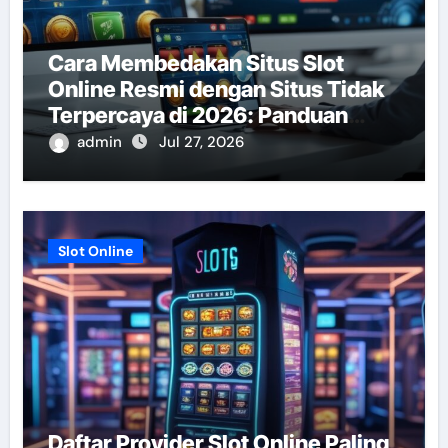
Cara Membedakan Situs Slot
Online Resmi dengan Situs Tidak
Terpercaya di 2026: Panduan
Lengkap
admin
Jul 27, 2026
Slot Online
Daftar Provider Slot Online Paling