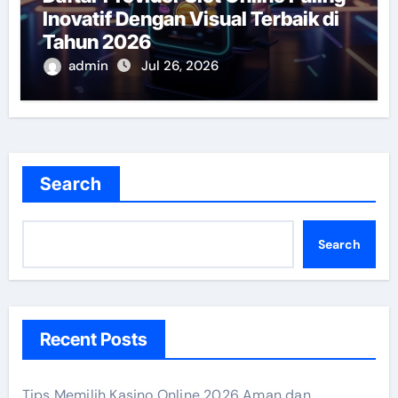
Inovatif Dengan Visual Terbaik di
Tahun 2026
admin
Jul 26, 2026
Search
Search
Recent Posts
Tips Memilih Kasino Online 2026 Aman dan