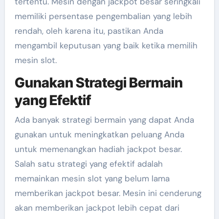
tertentu. Mesin dengan jackpot besar seringkali
memiliki persentase pengembalian yang lebih
rendah, oleh karena itu, pastikan Anda
mengambil keputusan yang baik ketika memilih
mesin slot.
Gunakan Strategi Bermain
yang Efektif
Ada banyak strategi bermain yang dapat Anda
gunakan untuk meningkatkan peluang Anda
untuk memenangkan hadiah jackpot besar.
Salah satu strategi yang efektif adalah
memainkan mesin slot yang belum lama
memberikan jackpot besar. Mesin ini cenderung
akan memberikan jackpot lebih cepat dari