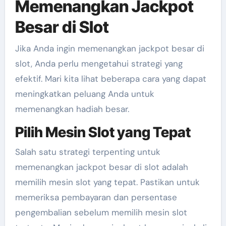
Memenangkan Jackpot
Besar di Slot
Jika Anda ingin memenangkan jackpot besar di
slot, Anda perlu mengetahui strategi yang
efektif. Mari kita lihat beberapa cara yang dapat
meningkatkan peluang Anda untuk
memenangkan hadiah besar.
Pilih Mesin Slot yang Tepat
Salah satu strategi terpenting untuk
memenangkan jackpot besar di slot adalah
memilih mesin slot yang tepat. Pastikan untuk
memeriksa pembayaran dan persentase
pengembalian sebelum memilih mesin slot