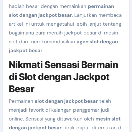
hadiah besar dengan memainkan
permainan
slot dengan jackpot besar
. Lanjutkan membaca
artikel ini untuk mengetahui lebih lanjut tentang
bagaimana cara meraih jackpot besar di mesin
slot dan merekomendasikan
agen slot dengan
jackpot besar
.
Nikmati Sensasi Bermain
di Slot dengan Jackpot
Besar
Permainan
slot dengan jackpot besar
telah
menjadi favorit di kalangan penggemar judi
online. Sensasi yang ditawarkan oleh
mesin slot
dengan jackpot besar
tidak dapat ditemukan di