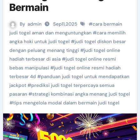
Bermain
By
admin
Sep11,2025
#
cara bermain
judi togel aman dan menguntungkan
#
cara memilih
angka hoki untuk judi togel
#
judi togel diskon besar
dengan peluang menang tinggi
#
judi togel online
hadiah terbesar di asia
#
judi togel online resmi
bebas manipulasi
#
judi togel online resmi hadiah
terbesar 4d
#
panduan judi togel untuk mendapatkan
jackpot
#
prediksi judi togel terpercaya semua
pasaran
#
strategi kombinasi angka menang judi togel
#
tips mengelola modal dalam bermain judi togel