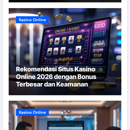
Kasino Online
Rekomendasi Situs Kasino
Online 2026 dengan Bonus
Terbesar dan Keamanan
Terpercaya
Kasino Online