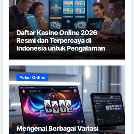
Daftar Kasino Online 2026
Resmi dan Terpercaya di
Indonesia untuk Pengalaman
Bermain yang Aman
Poker Online
Mengenal Berbagai Variasi