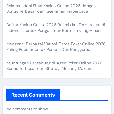
Rekomendasi Situs Kasino Online 2026 dengan
Bonus Terbesar dan Keamanan Terpercaya
Daftar Kasino Online 2026 Resmi dan Terpercaya di
Indonesia untuk Pengalaman Bermain yang Aman
Mengenal Berbagai Variasi Game Poker Online 2026
Paling Populer Untuk Pemain Dan Penggemar
Keuntungan Bergabung di Agen Poker Online 2026
Bonus Terbesar dan Strategi Menang Maksimal
Recent Comments
No comments to show.