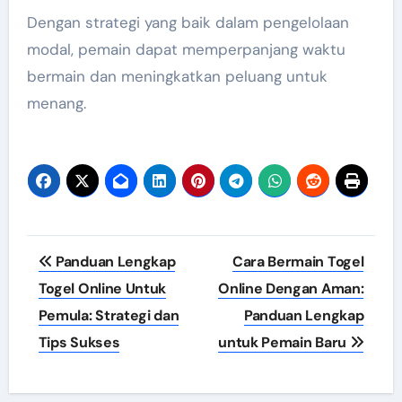
Dengan strategi yang baik dalam pengelolaan
modal, pemain dapat memperpanjang waktu
bermain dan meningkatkan peluang untuk
menang.
Post
Panduan Lengkap
Cara Bermain Togel
navigation
Togel Online Untuk
Online Dengan Aman:
Pemula: Strategi dan
Panduan Lengkap
Tips Sukses
untuk Pemain Baru