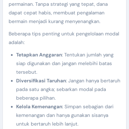
permainan. Tanpa strategi yang tepat, dana
dapat cepat habis, membuat pengalaman
bermain menjadi kurang menyenangkan.
Beberapa tips penting untuk pengelolaan modal
adalah:
Tetapkan Anggaran
: Tentukan jumlah yang
siap digunakan dan jangan melebihi batas
tersebut.
Diversifikasi Taruhan
: Jangan hanya bertaruh
pada satu angka; sebarkan modal pada
beberapa pilihan.
Kelola Kemenangan
: Simpan sebagian dari
kemenangan dan hanya gunakan sisanya
untuk bertaruh lebih lanjut.