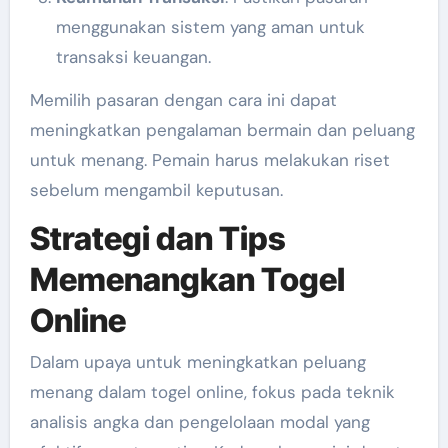
menggunakan sistem yang aman untuk
transaksi keuangan.
Memilih pasaran dengan cara ini dapat
meningkatkan pengalaman bermain dan peluang
untuk menang. Pemain harus melakukan riset
sebelum mengambil keputusan.
Strategi dan Tips
Memenangkan Togel
Online
Dalam upaya untuk meningkatkan peluang
menang dalam togel online, fokus pada teknik
analisis angka dan pengelolaan modal yang