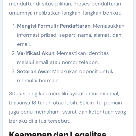
mendaftar di situs pilihan. Proses pendaftaran
umumnya melibatkan langkah-langkah berikut:
Mengisi Formulir Pendaftaran
: Memasukkan
informasi pribadi seperti nama, alamat, dan
email.
Verifikasi Akun
: Memastikan identitas
melalui email atau nomor telepon.
Setoran Awal
: Melakukan deposit untuk
memulai bermain.
Situs sering kali memiliki syarat umur minimal,
biasanya 18 tahun atau lebih. Selain itu, pemain
juga perlu memahami syarat dan ketentuan yang
berlaku di situs tersebut.
Keamanan dan Legalitas