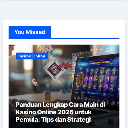
You Missed
Kasino Online
Panduan Lengkap Cara Main di
Kasino Online 2026 untuk
Pemula: Tips dan Strategi
Terbaik