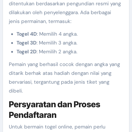
ditentukan berdasarkan pengundian resmi yang
dilakukan oleh penyelenggara. Ada berbagai
jenis permainan, termasuk:
Togel 4D
: Memilih 4 angka.
Togel 3D
: Memilih 3 angka.
Togel 2D
: Memilih 2 angka.
Pemain yang berhasil cocok dengan angka yang
ditarik berhak atas hadiah dengan nilai yang
bervariasi, tergantung pada jenis tiket yang
dibeli.
Persyaratan dan Proses
Pendaftaran
Untuk bermain togel online, pemain perlu