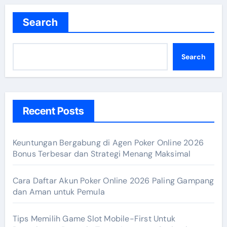
Search
Search
Recent Posts
Keuntungan Bergabung di Agen Poker Online 2026
Bonus Terbesar dan Strategi Menang Maksimal
Cara Daftar Akun Poker Online 2026 Paling Gampang
dan Aman untuk Pemula
Tips Memilih Game Slot Mobile-First Untuk