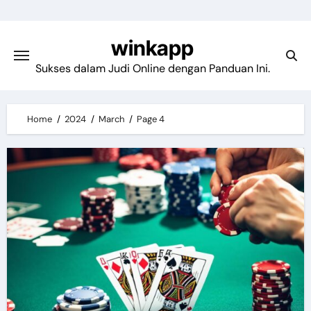
Skip
to
winkapp
content
Sukses dalam Judi Online dengan Panduan Ini.
Home
2024
March
Page 4