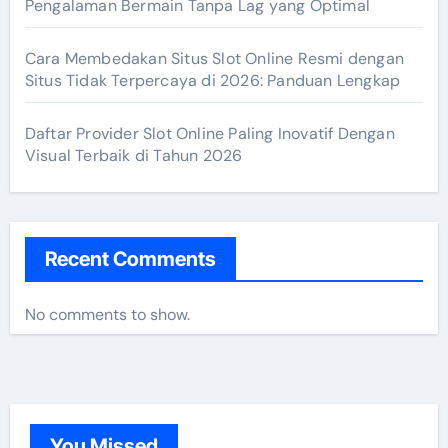
Pengalaman Bermain Tanpa Lag yang Optimal
Cara Membedakan Situs Slot Online Resmi dengan
Situs Tidak Terpercaya di 2026: Panduan Lengkap
Daftar Provider Slot Online Paling Inovatif Dengan
Visual Terbaik di Tahun 2026
Recent Comments
No comments to show.
You Missed