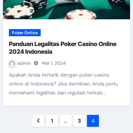
Poker Online
Panduan Legalitas Poker Casino Online
2024 Indonesia
admin
Mar 1, 2024
Apakah Anda tertarik dengan poker casino
online di Indonesia? Jika demikian, Anda perlu
memahami legalitas dan regulasi terkait…
Posts
1
…
3
4
pagination