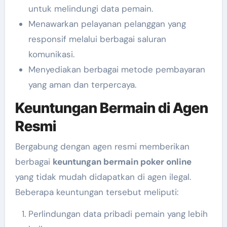
untuk melindungi data pemain.
Menawarkan pelayanan pelanggan yang
responsif melalui berbagai saluran
komunikasi.
Menyediakan berbagai metode pembayaran
yang aman dan terpercaya.
Keuntungan Bermain di Agen
Resmi
Bergabung dengan agen resmi memberikan
berbagai
keuntungan bermain poker online
yang tidak mudah didapatkan di agen ilegal.
Beberapa keuntungan tersebut meliputi:
Perlindungan data pribadi pemain yang lebih