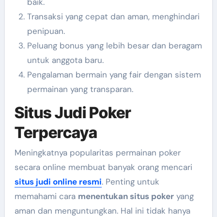
baik.
Transaksi yang cepat dan aman, menghindari
penipuan.
Peluang bonus yang lebih besar dan beragam
untuk anggota baru.
Pengalaman bermain yang fair dengan sistem
permainan yang transparan.
Situs Judi Poker
Terpercaya
Meningkatnya popularitas permainan poker
secara online membuat banyak orang mencari
situs judi online resmi
. Penting untuk
memahami cara
menentukan situs poker
yang
aman dan menguntungkan. Hal ini tidak hanya