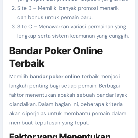
Site B – Memiliki banyak promosi menarik
dan bonus untuk pemain baru.
Site C – Menawarkan variasi permainan yang
lengkap serta sistem keamanan yang canggih.
Bandar Poker Online
Terbaik
Memilih
bandar poker online
terbaik menjadi
langkah penting bagi setiap pemain. Berbagai
faktor menentukan apakah sebuah bandar layak
diandalkan. Dalam bagian ini, beberapa kriteria
akan diperjelas untuk membantu pemain dalam
membuat keputusan yang tepat.
Faktor yang Menentukan