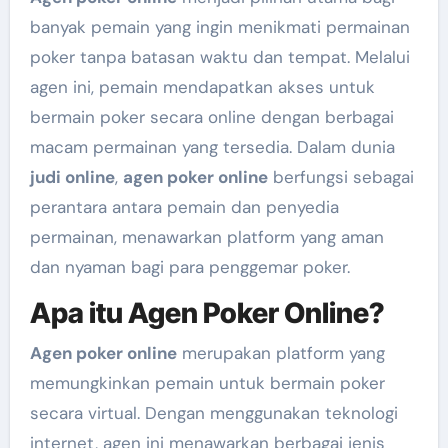
banyak pemain yang ingin menikmati permainan
poker tanpa batasan waktu dan tempat. Melalui
agen ini, pemain mendapatkan akses untuk
bermain poker secara online dengan berbagai
macam permainan yang tersedia. Dalam dunia
judi online
,
agen poker online
berfungsi sebagai
perantara antara pemain dan penyedia
permainan, menawarkan platform yang aman
dan nyaman bagi para penggemar poker.
Apa itu Agen Poker Online?
Agen poker online
merupakan platform yang
memungkinkan pemain untuk bermain poker
secara virtual. Dengan menggunakan teknologi
internet, agen ini menawarkan berbagai jenis