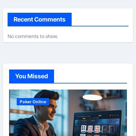
Recent Comments
No comments to show.
You Missed
Poker Online