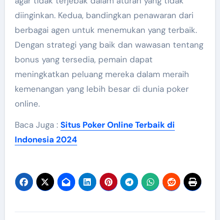
agar tidak terjebak dalam aturan yang tidak
diinginkan. Kedua, bandingkan penawaran dari
berbagai agen untuk menemukan yang terbaik.
Dengan strategi yang baik dan wawasan tentang
bonus yang tersedia, pemain dapat
meningkatkan peluang mereka dalam meraih
kemenangan yang lebih besar di dunia poker
online.
Baca Juga :
Situs Poker Online Terbaik di
Indonesia 2024