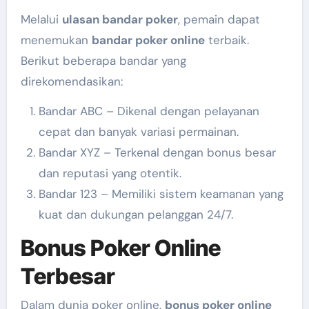
Melalui
ulasan bandar poker
, pemain dapat
menemukan
bandar poker online
terbaik.
Berikut beberapa bandar yang
direkomendasikan:
Bandar ABC – Dikenal dengan pelayanan
cepat dan banyak variasi permainan.
Bandar XYZ – Terkenal dengan bonus besar
dan reputasi yang otentik.
Bandar 123 – Memiliki sistem keamanan yang
kuat dan dukungan pelanggan 24/7.
Bonus Poker Online
Terbesar
Dalam dunia poker online,
bonus poker online