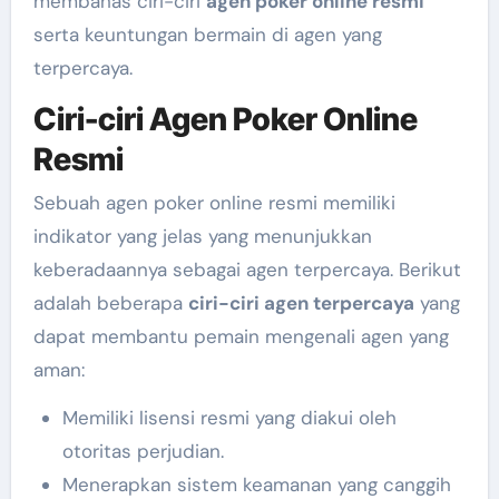
membahas ciri-ciri
agen poker online resmi
serta keuntungan bermain di agen yang
terpercaya.
Ciri-ciri Agen Poker Online
Resmi
Sebuah agen poker online resmi memiliki
indikator yang jelas yang menunjukkan
keberadaannya sebagai agen terpercaya. Berikut
adalah beberapa
ciri-ciri agen terpercaya
yang
dapat membantu pemain mengenali agen yang
aman:
Memiliki lisensi resmi yang diakui oleh
otoritas perjudian.
Menerapkan sistem keamanan yang canggih