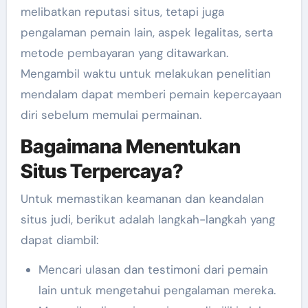
melibatkan reputasi situs, tetapi juga
pengalaman pemain lain, aspek legalitas, serta
metode pembayaran yang ditawarkan.
Mengambil waktu untuk melakukan penelitian
mendalam dapat memberi pemain kepercayaan
diri sebelum memulai permainan.
Bagaimana Menentukan
Situs Terpercaya?
Untuk memastikan keamanan dan keandalan
situs judi, berikut adalah langkah-langkah yang
dapat diambil:
Mencari ulasan dan testimoni dari pemain
lain untuk mengetahui pengalaman mereka.