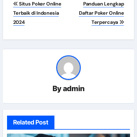
Post
Situs Poker Online
Panduan Lengkap
navigation
Terbaik di Indonesia
Daftar Poker Online
2024
Terpercaya
By
admin
Related Post