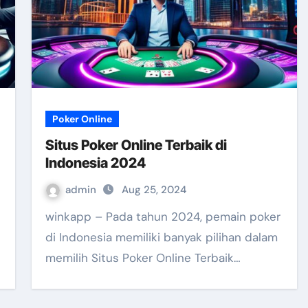
Poker Online
Situs Poker Online Terbaik di
Indonesia 2024
admin
Aug 25, 2024
winkapp – Pada tahun 2024, pemain poker
di Indonesia memiliki banyak pilihan dalam
memilih Situs Poker Online Terbaik…