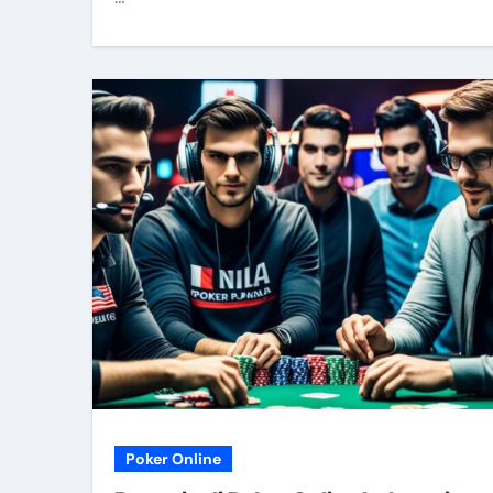
Poker Online