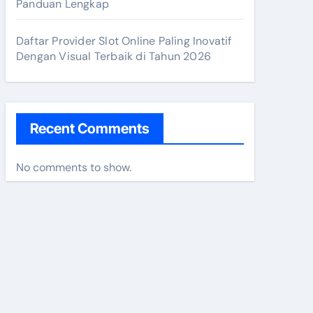
Panduan Lengkap
Daftar Provider Slot Online Paling Inovatif
Dengan Visual Terbaik di Tahun 2026
Recent Comments
No comments to show.