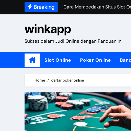
Skip
Breaking
Daftar Provider Slot Online Pal
to
Tren Fitur Bonus Buy Free Spins
content
winkapp
Strategi Mengelola Bankroll Sa
Sukses dalam Judi Online dengan Panduan Ini.
Apa Itu Teknologi Provably Fai
Panduan Bermain Slot Online di
Slot Online
Poker Online
Band
Perbandingan Mekanik Megaways
Keuntungan Bergabung di Agen 
Home
daftar poker online