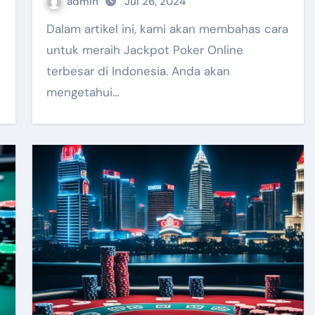
admin
Jul 26, 2024
Dalam artikel ini, kami akan membahas cara
untuk meraih Jackpot Poker Online
terbesar di Indonesia. Anda akan
mengetahui…