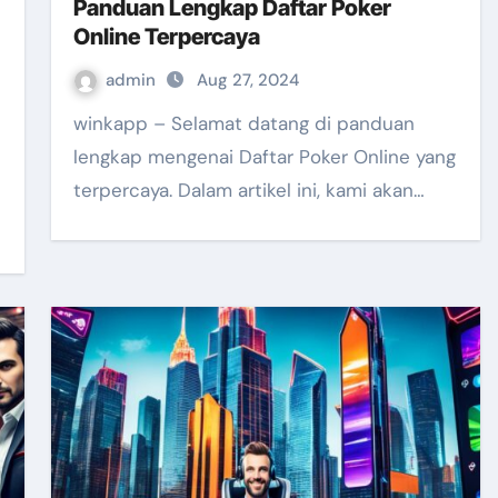
Panduan Lengkap Daftar Poker
Online Terpercaya
admin
Aug 27, 2024
winkapp – Selamat datang di panduan
lengkap mengenai Daftar Poker Online yang
terpercaya. Dalam artikel ini, kami akan…