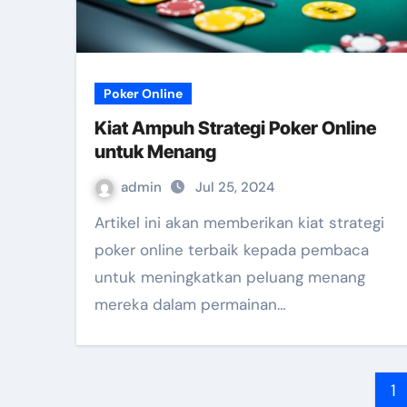
Poker Online
Kiat Ampuh Strategi Poker Online
untuk Menang
admin
Jul 25, 2024
Artikel ini akan memberikan kiat strategi
poker online terbaik kepada pembaca
untuk meningkatkan peluang menang
mereka dalam permainan…
Po
1