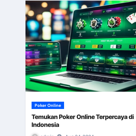
Poker Online
Temukan Poker Online Terpercaya di
Indonesia