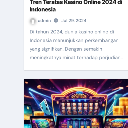
Tren Teratas Kasino Online 2024 di
Indonesia
admin
Jul 29, 2024
Di tahun 2024, dunia kasino online di
Indonesia menunjukkan perkembangan
yang signifikan. Dengan semakin
meningkatnya minat terhadap perjudian…