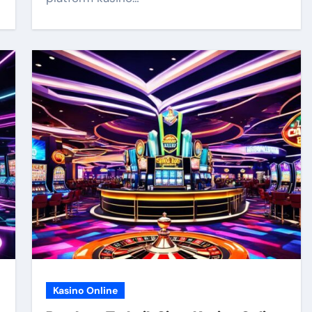
Kasino Online