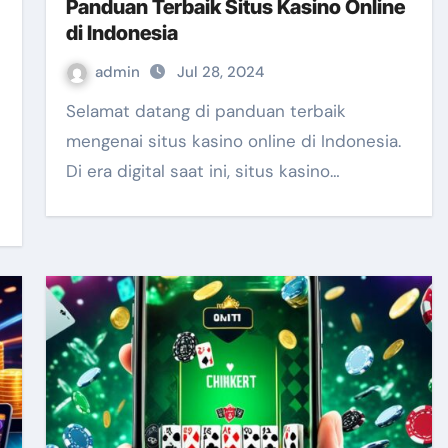
Panduan Terbaik Situs Kasino Online
di Indonesia
admin
Jul 28, 2024
Selamat datang di panduan terbaik
mengenai situs kasino online di Indonesia.
Di era digital saat ini, situs kasino…