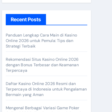
Recent Posts
Panduan Lengkap Cara Main di Kasino
Online 2026 untuk Pemula: Tips dan
Strategi Terbaik
Rekomendasi Situs Kasino Online 2026
dengan Bonus Terbesar dan Keamanan
Terpercaya
Daftar Kasino Online 2026 Resmi dan
Terpercaya di Indonesia untuk Pengalaman
Bermain yang Aman
Mengenal Berbagai Variasi Game Poker