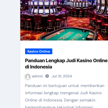
Kasino Online
Panduan Lengkap Judi Kasino Online
di Indonesia
admin
Jul 31, 2024
Panduan ini bertujuan untuk memberikan
informasi lengkap mengenai Judi Kasino
Online di Indonesia. Dengan semakin
berkembangnya teknologi informasi,…