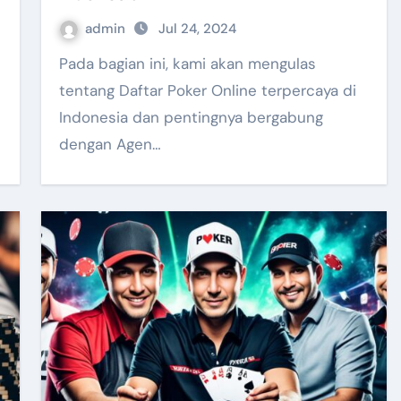
admin
Jul 24, 2024
Pada bagian ini, kami akan mengulas
tentang Daftar Poker Online terpercaya di
Indonesia dan pentingnya bergabung
dengan Agen…