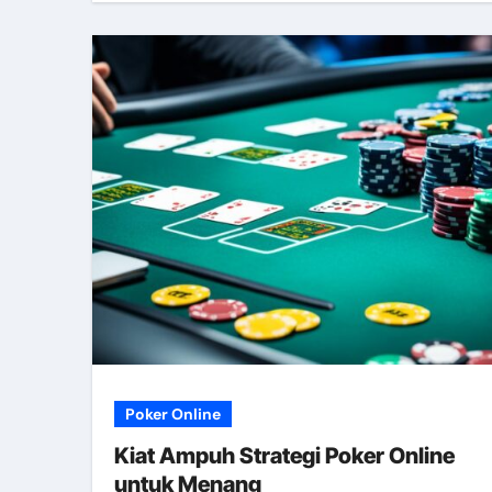
Poker Online
Kiat Ampuh Strategi Poker Online
untuk Menang