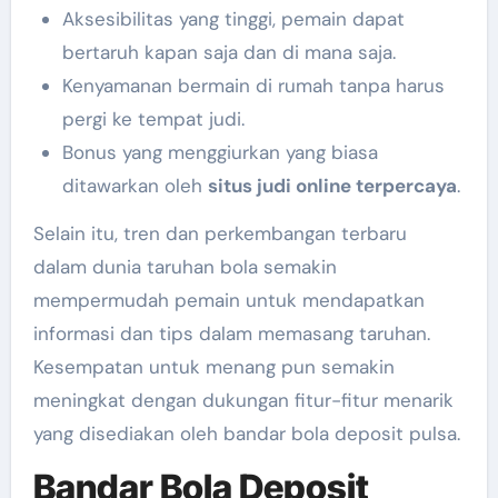
Aksesibilitas yang tinggi, pemain dapat
bertaruh kapan saja dan di mana saja.
Kenyamanan bermain di rumah tanpa harus
pergi ke tempat judi.
Bonus yang menggiurkan yang biasa
ditawarkan oleh
situs judi online terpercaya
.
Selain itu, tren dan perkembangan terbaru
dalam dunia taruhan bola semakin
mempermudah pemain untuk mendapatkan
informasi dan tips dalam memasang taruhan.
Kesempatan untuk menang pun semakin
meningkat dengan dukungan fitur-fitur menarik
yang disediakan oleh bandar bola deposit pulsa.
Bandar Bola Deposit