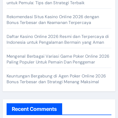
untuk Pemula: Tips dan Strategi Terbaik
Rekomendasi Situs Kasino Online 2026 dengan
Bonus Terbesar dan Keamanan Terpercaya
Daftar Kasino Online 2026 Resmi dan Terpercaya di
Indonesia untuk Pengalaman Bermain yang Aman
Mengenal Berbagai Variasi Game Poker Online 2026
Paling Populer Untuk Pemain Dan Penggemar
Keuntungan Bergabung di Agen Poker Online 2026
Bonus Terbesar dan Strategi Menang Maksimal
Recent Comments