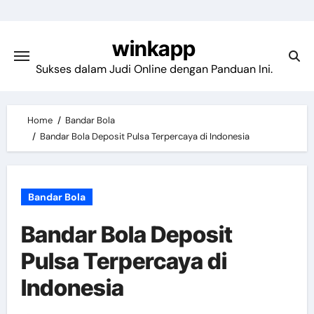
Skip
to
winkapp
content
Sukses dalam Judi Online dengan Panduan Ini.
Home
Bandar Bola
Bandar Bola Deposit Pulsa Terpercaya di Indonesia
Bandar Bola
Bandar Bola Deposit
Pulsa Terpercaya di
Indonesia