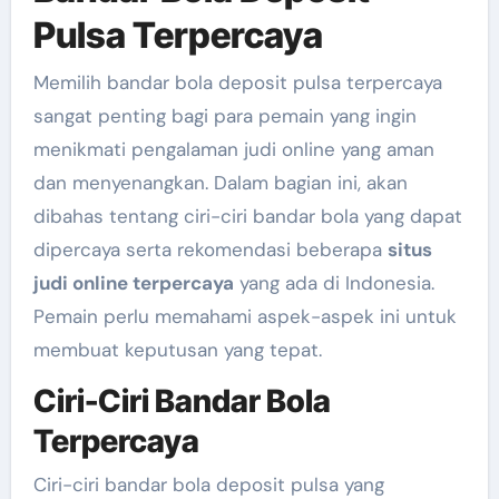
Pulsa Terpercaya
Memilih bandar bola deposit pulsa terpercaya
sangat penting bagi para pemain yang ingin
menikmati pengalaman judi online yang aman
dan menyenangkan. Dalam bagian ini, akan
dibahas tentang ciri-ciri bandar bola yang dapat
dipercaya serta rekomendasi beberapa
situs
judi online terpercaya
yang ada di Indonesia.
Pemain perlu memahami aspek-aspek ini untuk
membuat keputusan yang tepat.
Ciri-Ciri Bandar Bola
Terpercaya
Ciri-ciri bandar bola deposit pulsa yang