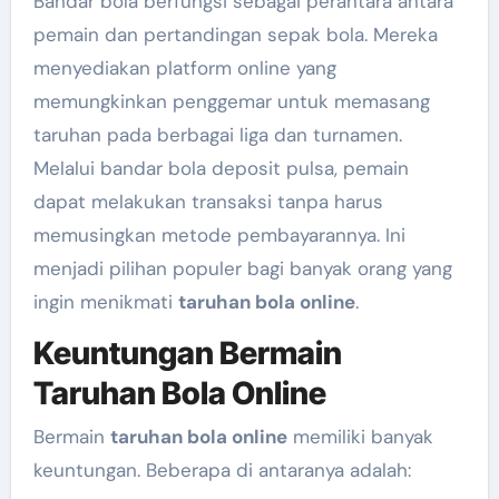
Bandar bola berfungsi sebagai perantara antara
pemain dan pertandingan sepak bola. Mereka
menyediakan platform online yang
memungkinkan penggemar untuk memasang
taruhan pada berbagai liga dan turnamen.
Melalui bandar bola deposit pulsa, pemain
dapat melakukan transaksi tanpa harus
memusingkan metode pembayarannya. Ini
menjadi pilihan populer bagi banyak orang yang
ingin menikmati
taruhan bola online
.
Keuntungan Bermain
Taruhan Bola Online
Bermain
taruhan bola online
memiliki banyak
keuntungan. Beberapa di antaranya adalah: