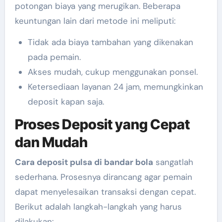
potongan biaya yang merugikan. Beberapa
keuntungan lain dari metode ini meliputi:
Tidak ada biaya tambahan yang dikenakan
pada pemain.
Akses mudah, cukup menggunakan ponsel.
Ketersediaan layanan 24 jam, memungkinkan
deposit kapan saja.
Proses Deposit yang Cepat
dan Mudah
Cara deposit pulsa di bandar bola
sangatlah
sederhana. Prosesnya dirancang agar pemain
dapat menyelesaikan transaksi dengan cepat.
Berikut adalah langkah-langkah yang harus
dilakukan: