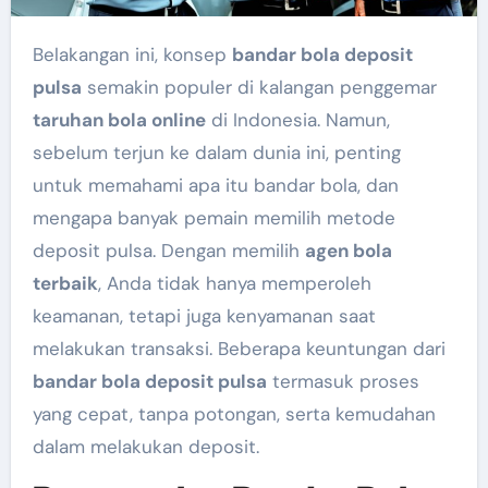
Belakangan ini, konsep
bandar bola deposit
pulsa
semakin populer di kalangan penggemar
taruhan bola online
di Indonesia. Namun,
sebelum terjun ke dalam dunia ini, penting
untuk memahami apa itu bandar bola, dan
mengapa banyak pemain memilih metode
deposit pulsa. Dengan memilih
agen bola
terbaik
, Anda tidak hanya memperoleh
keamanan, tetapi juga kenyamanan saat
melakukan transaksi. Beberapa keuntungan dari
bandar bola deposit pulsa
termasuk proses
yang cepat, tanpa potongan, serta kemudahan
dalam melakukan deposit.