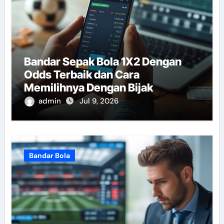
Bandar Sepak Bola 1X2 Dengan
Odds Terbaik dan Cara
Memilihnya Dengan Bijak
admin
Jul 9, 2026
Bandar Bola