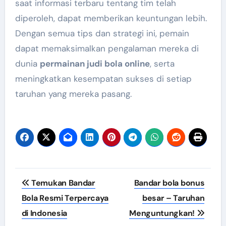
saat informasi terbaru tentang tim telah
diperoleh, dapat memberikan keuntungan lebih.
Dengan semua tips dan strategi ini, pemain
dapat memaksimalkan pengalaman mereka di
dunia
permainan judi bola online
, serta
meningkatkan kesempatan sukses di setiap
taruhan yang mereka pasang.
Post
Temukan Bandar
Bandar bola bonus
navigation
Bola Resmi Terpercaya
besar – Taruhan
di Indonesia
Menguntungkan!