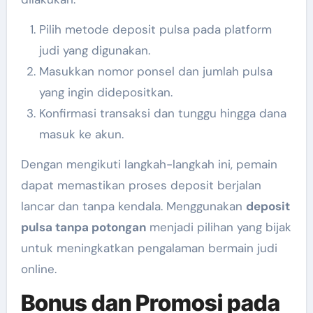
Pilih metode deposit pulsa pada platform
judi yang digunakan.
Masukkan nomor ponsel dan jumlah pulsa
yang ingin didepositkan.
Konfirmasi transaksi dan tunggu hingga dana
masuk ke akun.
Dengan mengikuti langkah-langkah ini, pemain
dapat memastikan proses deposit berjalan
lancar dan tanpa kendala. Menggunakan
deposit
pulsa tanpa potongan
menjadi pilihan yang bijak
untuk meningkatkan pengalaman bermain judi
online.
Bonus dan Promosi pada