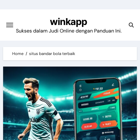
Skip
to
winkapp
content
Sukses dalam Judi Online dengan Panduan Ini.
Home
situs bandar bola terbaik