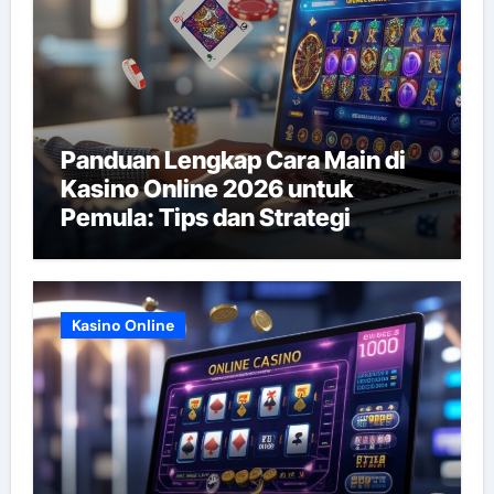
Panduan Lengkap Cara Main di
Kasino Online 2026 untuk
Pemula: Tips dan Strategi
Terbaik
Kasino Online