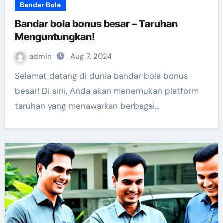
Bandar Bola
Bandar bola bonus besar – Taruhan
Menguntungkan!
admin
Aug 7, 2024
Selamat datang di dunia bandar bola bonus
besar! Di sini, Anda akan menemukan platform
taruhan yang menawarkan berbagai…