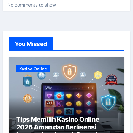
No comments to show.
You Missed
Kasino Online
Tips Memilih Kasino Online
2026 Aman dan Berlisensi