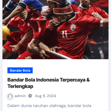
Bandar Bola
Bandar Bola Indonesia Terpercaya &
Terlengkap
admin
Aug 8, 2024
Dalam dunia taruhan olahraga, bandar bola