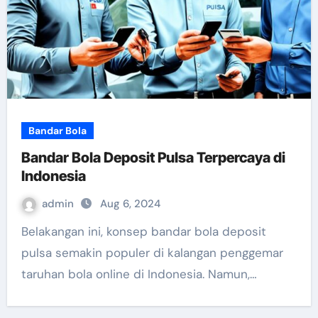
Bandar Bola
Bandar Bola Deposit Pulsa Terpercaya di
Indonesia
admin
Aug 6, 2024
Belakangan ini, konsep bandar bola deposit
pulsa semakin populer di kalangan penggemar
taruhan bola online di Indonesia. Namun,…