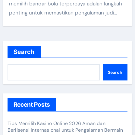
memilih bandar bola terpercaya adalah langkah
penting untuk memastikan pengalaman judi…
Search
Search
Recent Posts
Tips Memilih Kasino Online 2026 Aman dan
Berlisensi Internasional untuk Pengalaman Bermain