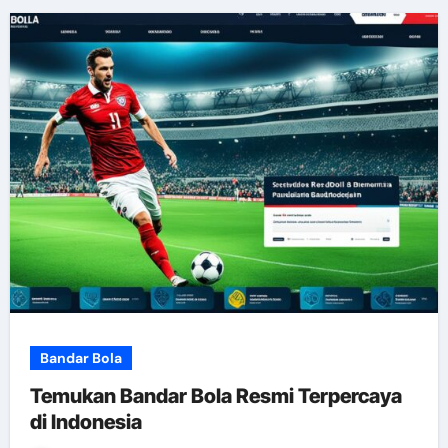
Bandar Bola
Temukan Bandar Bola Resmi Terpercaya
di Indonesia