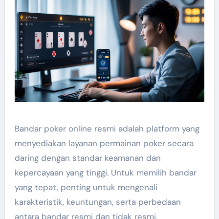
Bandar poker online resmi adalah platform yang
menyediakan layanan permainan poker secara
daring dengan standar keamanan dan
kepercayaan yang tinggi. Untuk memilih bandar
yang tepat, penting untuk mengenali
karakteristik, keuntungan, serta perbedaan
antara bandar resmi dan tidak resmi.