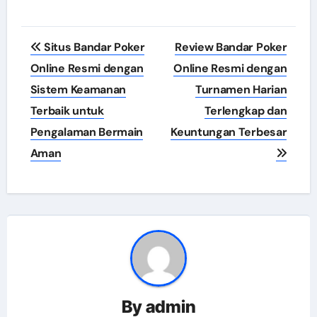
Post
Situs Bandar Poker
Review Bandar Poker
navigation
Online Resmi dengan
Online Resmi dengan
Sistem Keamanan
Turnamen Harian
Terbaik untuk
Terlengkap dan
Pengalaman Bermain
Keuntungan Terbesar
Aman
By
admin