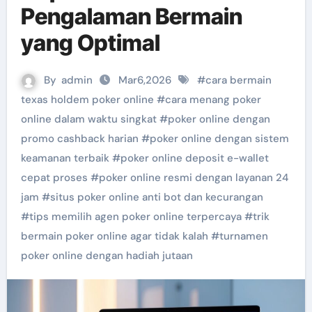
Pengalaman Bermain
yang Optimal
By
admin
Mar6,2026
#
cara bermain
texas holdem poker online
#
cara menang poker
online dalam waktu singkat
#
poker online dengan
promo cashback harian
#
poker online dengan sistem
keamanan terbaik
#
poker online deposit e-wallet
cepat proses
#
poker online resmi dengan layanan 24
jam
#
situs poker online anti bot dan kecurangan
#
tips memilih agen poker online terpercaya
#
trik
bermain poker online agar tidak kalah
#
turnamen
poker online dengan hadiah jutaan