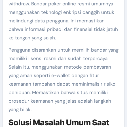
withdraw. Bandar poker online resmi umumnya
menggunakan teknologi enkripsi canggih untuk
melindungi data pengguna. Ini memastikan
bahwa informasi pribadi dan finansial tidak jatuh
ke tangan yang salah.
Pengguna disarankan untuk memilih bandar yang
memiliki lisensi resmi dan sudah terpercaya.
Selain itu, menggunakan metode pembayaran
yang aman seperti e-wallet dengan fitur
keamanan tambahan dapat meminimalisir risiko
penipuan. Memastikan bahwa situs memiliki
prosedur keamanan yang jelas adalah langkah
yang bijak.
Solusi Masalah Umum Saat