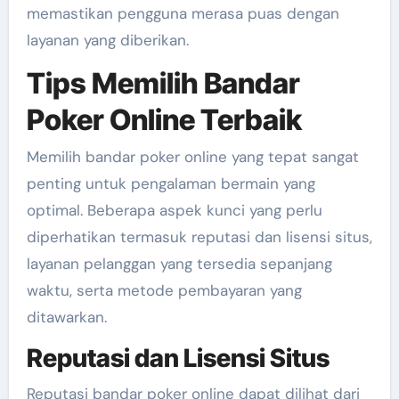
memastikan pengguna merasa puas dengan
layanan yang diberikan.
Tips Memilih Bandar
Poker Online Terbaik
Memilih bandar poker online yang tepat sangat
penting untuk pengalaman bermain yang
optimal. Beberapa aspek kunci yang perlu
diperhatikan termasuk reputasi dan lisensi situs,
layanan pelanggan yang tersedia sepanjang
waktu, serta metode pembayaran yang
ditawarkan.
Reputasi dan Lisensi Situs
Reputasi bandar poker online dapat dilihat dari