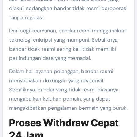
diakui, sedangkan bandar tidak resmi beroperasi
tanpa regulasi.
Dari segi keamanan, bandar resmi menggunakan
teknologi enkripsi yang mumpuni. Sebaliknya,
bandar tidak resmi sering kali tidak memiliki
perlindungan data yang memadai.
Dalam hal layanan pelanggan, bandar resmi
menyediakan dukungan yang responsif.
Sebaliknya, bandar yang tidak resmi biasanya
mengabaikan keluhan pemain, yang dapat
mengakibatkan pengalaman bermain yang buruk.
Proses Withdraw Cepat
24 Jam