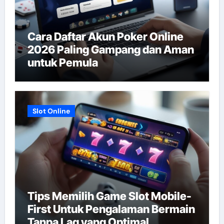
Cara Daftar Akun Poker Online
2026 Paling Gampang dan Aman
untuk Pemula
Slot Online
Tips Memilih Game Slot Mobile-
First Untuk Pengalaman Bermain
Tanpa Lag yang Optimal