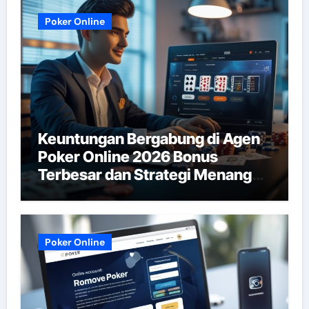
Poker Online
Keuntungan Bergabung di Agen
Poker Online 2026 Bonus
Terbesar dan Strategi Menang
Maksimal
Poker Online