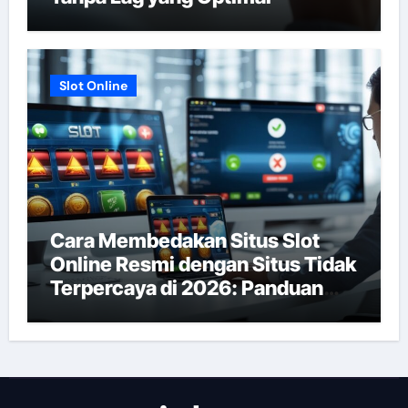
Slot Online
Cara Membedakan Situs Slot
Online Resmi dengan Situs Tidak
Terpercaya di 2026: Panduan
Lengkap