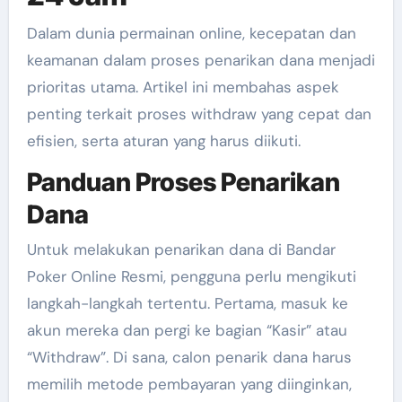
Dalam dunia permainan online, kecepatan dan
keamanan dalam proses penarikan dana menjadi
prioritas utama. Artikel ini membahas aspek
penting terkait proses withdraw yang cepat dan
efisien, serta aturan yang harus diikuti.
Panduan Proses Penarikan
Dana
Untuk melakukan penarikan dana di Bandar
Poker Online Resmi, pengguna perlu mengikuti
langkah-langkah tertentu. Pertama, masuk ke
akun mereka dan pergi ke bagian “Kasir” atau
“Withdraw”. Di sana, calon penarik dana harus
memilih metode pembayaran yang diinginkan,