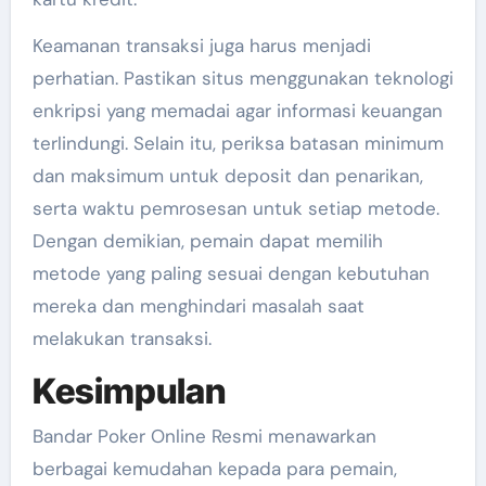
Keamanan transaksi juga harus menjadi
perhatian. Pastikan situs menggunakan teknologi
enkripsi yang memadai agar informasi keuangan
terlindungi. Selain itu, periksa batasan minimum
dan maksimum untuk deposit dan penarikan,
serta waktu pemrosesan untuk setiap metode.
Dengan demikian, pemain dapat memilih
metode yang paling sesuai dengan kebutuhan
mereka dan menghindari masalah saat
melakukan transaksi.
Kesimpulan
Bandar Poker Online Resmi menawarkan
berbagai kemudahan kepada para pemain,