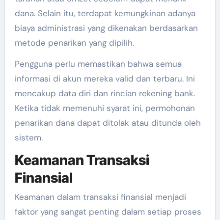
dana. Selain itu, terdapat kemungkinan adanya
biaya administrasi yang dikenakan berdasarkan
metode penarikan yang dipilih.
Pengguna perlu memastikan bahwa semua
informasi di akun mereka valid dan terbaru. Ini
mencakup data diri dan rincian rekening bank.
Ketika tidak memenuhi syarat ini, permohonan
penarikan dana dapat ditolak atau ditunda oleh
sistem.
Keamanan Transaksi
Finansial
Keamanan dalam transaksi finansial menjadi
faktor yang sangat penting dalam setiap proses