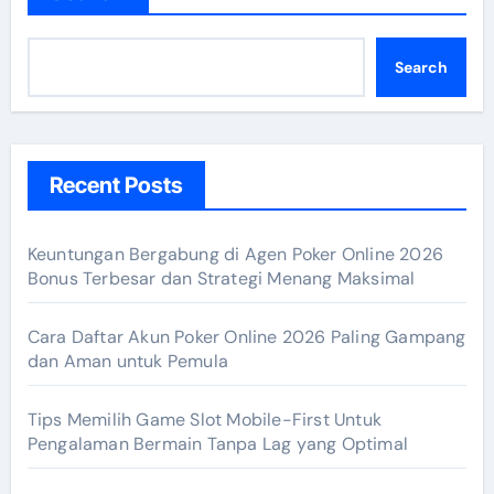
Search
Recent Posts
Keuntungan Bergabung di Agen Poker Online 2026
Bonus Terbesar dan Strategi Menang Maksimal
Cara Daftar Akun Poker Online 2026 Paling Gampang
dan Aman untuk Pemula
Tips Memilih Game Slot Mobile-First Untuk
Pengalaman Bermain Tanpa Lag yang Optimal