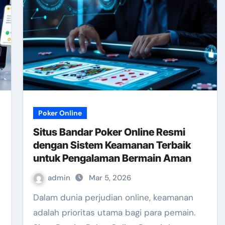
Poker Online
Situs Bandar Poker Online Resmi
dengan Sistem Keamanan Terbaik
untuk Pengalaman Bermain Aman
admin
Mar 5, 2026
Dalam dunia perjudian online, keamanan
adalah prioritas utama bagi para pemain.