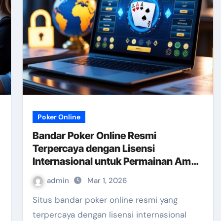
Poker Online
Bandar Poker Online Resmi
Terpercaya dengan Lisensi
Internasional untuk Permainan Aman
dan Adil
admin
Mar 1, 2026
Situs bandar poker online resmi yang
terpercaya dengan lisensi internasional