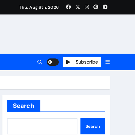
Thu. Aug 6th, 2026
if untuk Maksimalkan Kemenanganssssss
ik Efektif
Subscribe
simal
Search
Search