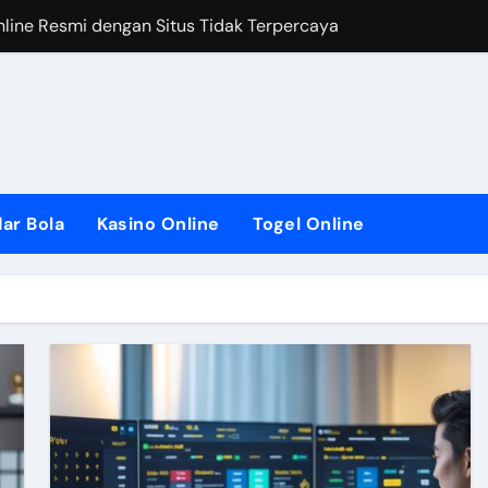
ing Inovatif Dengan Visual Terbaik di Tahun 2026
 pada Slot Online Modern 2026: Strategi dan Analisis Risiko
at Bermain Slot Progresif Jackpot di Tahun 2026: Tips Efekt
r dalam Slot Online dan Pentingnya bagi Pemain
 Smartphone dengan Performa Terbaik Tahun 2026: Tips dan Tr
ar Bola
Kasino Online
Togel Online
 vs Cluster Pays: Analisis Keuntungan di Tahun 2026
Poker Online 2026 Bonus Terbesar dan Strategi Menang Mak