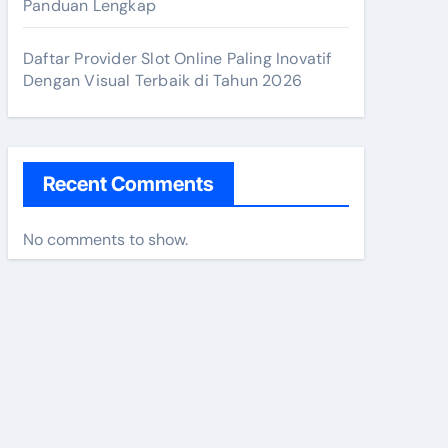
Panduan Lengkap
Daftar Provider Slot Online Paling Inovatif
Dengan Visual Terbaik di Tahun 2026
Recent Comments
No comments to show.