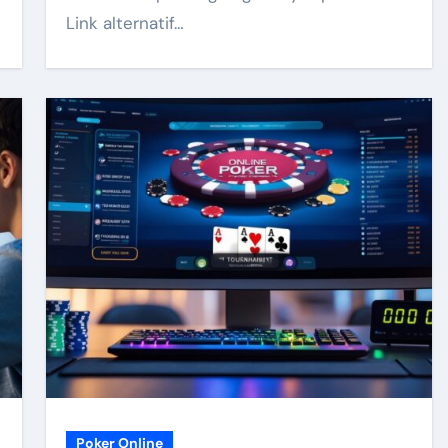
Link alternatif…
Poker Online