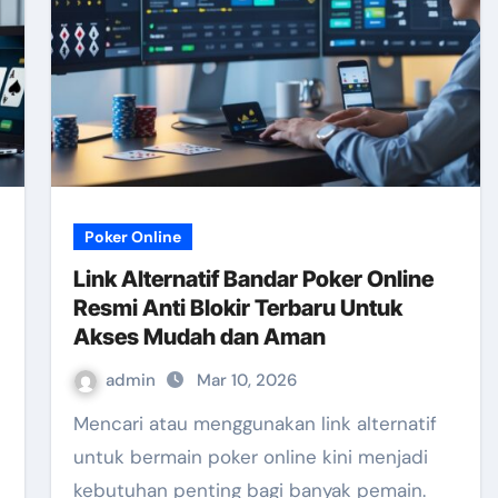
Poker Online
Link Alternatif Bandar Poker Online
Resmi Anti Blokir Terbaru Untuk
Akses Mudah dan Aman
admin
Mar 10, 2026
Mencari atau menggunakan link alternatif
untuk bermain poker online kini menjadi
kebutuhan penting bagi banyak pemain.