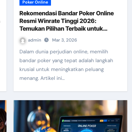
Poker Online
Rekomendasi Bandar Poker Online
s
Resmi Winrate Tinggi 2026:
Temukan Pilihan Terbaik untuk
Kemenangan Anda
admin
Mar 3, 2026
Dalam dunia perjudian online, memilih
bandar poker yang tepat adalah langkah
krusial untuk meningkatkan peluang
menang. Artikel ini…