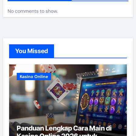
No comments to show.
You Missed
Kasino Online
Panduan Lengkap Cara Main di
Kasino Online 2026 untuk