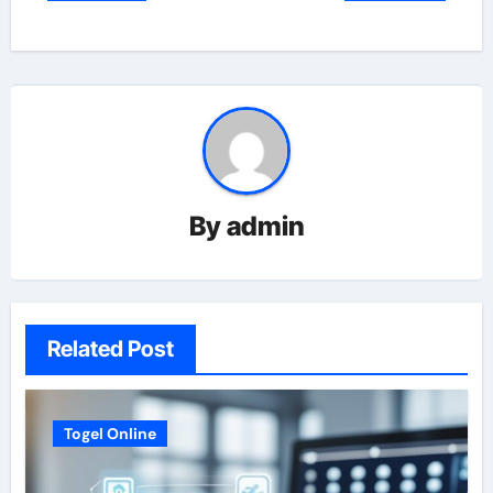
By
admin
Related Post
Togel Online