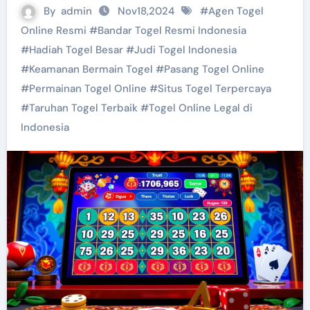
By
admin
Nov18,2024
#
Agen Togel
Online Resmi
#
Bandar Togel Resmi Indonesia
#
Hadiah Togel Besar
#
Judi Togel Indonesia
#
Keamanan Bermain Togel
#
Pasang Togel Online
#
Permainan Togel Online
#
Situs Togel Terpercaya
#
Taruhan Togel Terbaik
#
Togel Online Legal di
Indonesia