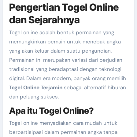
Pengertian Togel Online
dan Sejarahnya
Togel online adalah bentuk permainan yang
memungkinkan pemain untuk menebak angka
yang akan keluar dalam suatu pengundian.
Permainan ini merupakan variasi dari perjudian
tradisional yang beradaptasi dengan teknologi
digital. Dalam era modern, banyak orang memilih
Togel Online Terjamin
sebagai alternatif hiburan
dan peluang sukses.
Apa itu Togel Online?
Togel online menyediakan cara mudah untuk
berpartisipasi dalam permainan angka tanpa