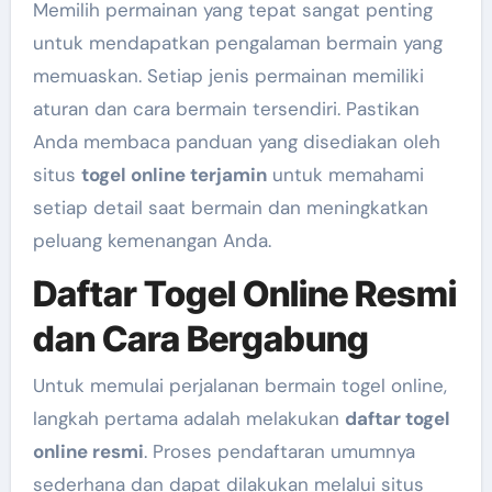
Memilih permainan yang tepat sangat penting
untuk mendapatkan pengalaman bermain yang
memuaskan. Setiap jenis permainan memiliki
aturan dan cara bermain tersendiri. Pastikan
Anda membaca panduan yang disediakan oleh
situs
togel online terjamin
untuk memahami
setiap detail saat bermain dan meningkatkan
peluang kemenangan Anda.
Daftar Togel Online Resmi
dan Cara Bergabung
Untuk memulai perjalanan bermain togel online,
langkah pertama adalah melakukan
daftar togel
online resmi
. Proses pendaftaran umumnya
sederhana dan dapat dilakukan melalui situs