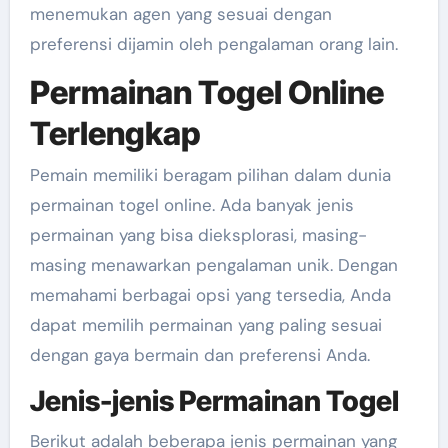
menemukan agen yang sesuai dengan
preferensi dijamin oleh pengalaman orang lain.
Permainan Togel Online
Terlengkap
Pemain memiliki beragam pilihan dalam dunia
permainan togel online. Ada banyak jenis
permainan yang bisa dieksplorasi, masing-
masing menawarkan pengalaman unik. Dengan
memahami berbagai opsi yang tersedia, Anda
dapat memilih permainan yang paling sesuai
dengan gaya bermain dan preferensi Anda.
Jenis-jenis Permainan Togel
Berikut adalah beberapa jenis permainan yang