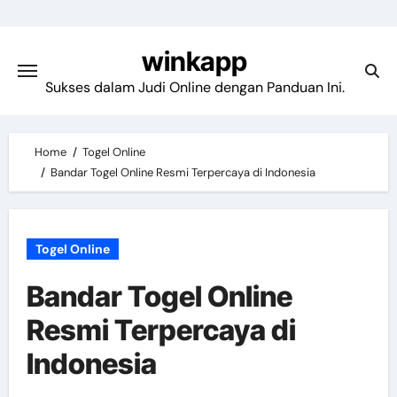
Skip
to
winkapp
content
Sukses dalam Judi Online dengan Panduan Ini.
Home
Togel Online
Bandar Togel Online Resmi Terpercaya di Indonesia
Togel Online
Bandar Togel Online
Resmi Terpercaya di
Indonesia