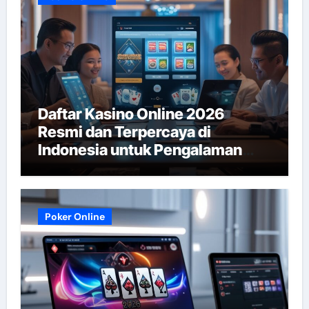
Daftar Kasino Online 2026
Resmi dan Terpercaya di
Indonesia untuk Pengalaman
Bermain yang Aman
Poker Online