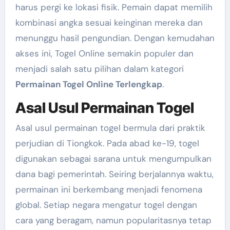
harus pergi ke lokasi fisik. Pemain dapat memilih
kombinasi angka sesuai keinginan mereka dan
menunggu hasil pengundian. Dengan kemudahan
akses ini, Togel Online semakin populer dan
menjadi salah satu pilihan dalam kategori
Permainan Togel Online Terlengkap
.
Asal Usul Permainan Togel
Asal usul permainan togel bermula dari praktik
perjudian di Tiongkok. Pada abad ke-19, togel
digunakan sebagai sarana untuk mengumpulkan
dana bagi pemerintah. Seiring berjalannya waktu,
permainan ini berkembang menjadi fenomena
global. Setiap negara mengatur togel dengan
cara yang beragam, namun popularitasnya tetap