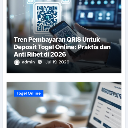
Tren Pembayaran QRIS Untuk
Deposit Togel Online: Praktis dan
Anti Ribet di 2026
admin
Jul 19, 2026
Togel Online