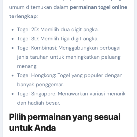
umum ditemukan dalam
permainan togel online
terlengkap
:
Togel 2D: Memilih dua digit angka.
Togel 3D: Memilih tiga digit angka.
Togel Kombinasi: Menggabungkan berbagai
jenis taruhan untuk meningkatkan peluang
menang.
Togel Hongkong: Togel yang populer dengan
banyak penggemar.
Togel Singapore: Menawarkan variasi menarik
dan hadiah besar.
Pilih permainan yang sesuai
untuk Anda