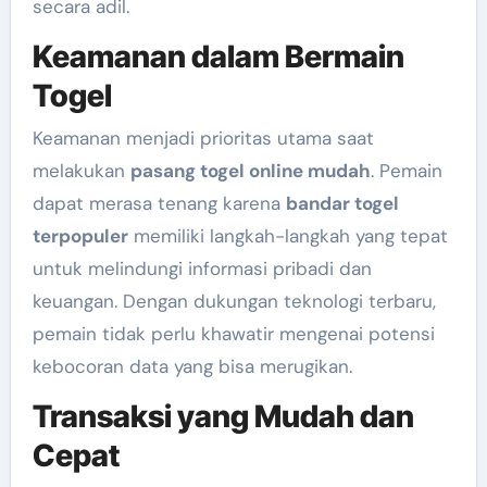
secara adil.
Keamanan dalam Bermain
Togel
Keamanan menjadi prioritas utama saat
melakukan
pasang togel online mudah
. Pemain
dapat merasa tenang karena
bandar togel
terpopuler
memiliki langkah-langkah yang tepat
untuk melindungi informasi pribadi dan
keuangan. Dengan dukungan teknologi terbaru,
pemain tidak perlu khawatir mengenai potensi
kebocoran data yang bisa merugikan.
Transaksi yang Mudah dan
Cepat