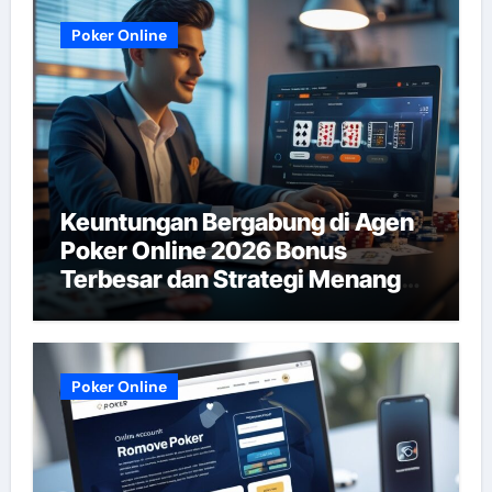
Poker Online
Keuntungan Bergabung di Agen
Poker Online 2026 Bonus
Terbesar dan Strategi Menang
Maksimal
Poker Online