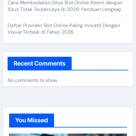
Cara Membedakan Situs Slot Online Resmi dengan
Situs Tidak Terpercaya di 2026: Panduan Lengkap
Daftar Provider Slot Online Paling Inovatif Dengan
Visual Terbaik di Tahun 2026
Recent Comments
No comments to show.
You Missed