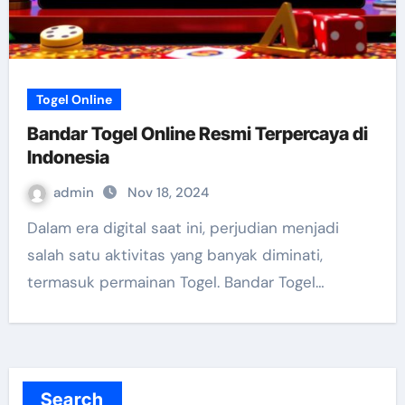
Togel Online
Bandar Togel Online Resmi Terpercaya di
Indonesia
admin
Nov 18, 2024
Dalam era digital saat ini, perjudian menjadi
salah satu aktivitas yang banyak diminati,
termasuk permainan Togel. Bandar Togel…
Search