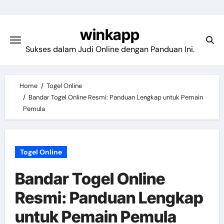
Skip
to
winkapp
content
Sukses dalam Judi Online dengan Panduan Ini.
Home
Togel Online
Bandar Togel Online Resmi: Panduan Lengkap untuk Pemain
Pemula
Togel Online
Bandar Togel Online
Resmi: Panduan Lengkap
untuk Pemain Pemula