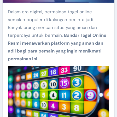
Dalam era digital, permainan togel online
semakin populer di kalangan pecinta judi.
Banyak orang mencari situs yang aman dan
terpercaya untuk bermain.
Bandar Togel Online
Resmi menawarkan platform yang aman dan
adil bagi para pemain yang ingin menikmati
permainan ini.