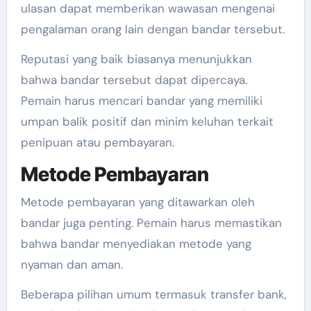
ulasan dapat memberikan wawasan mengenai
pengalaman orang lain dengan bandar tersebut.
Reputasi yang baik biasanya menunjukkan
bahwa bandar tersebut dapat dipercaya.
Pemain harus mencari bandar yang memiliki
umpan balik positif dan minim keluhan terkait
penipuan atau pembayaran.
Metode Pembayaran
Metode pembayaran yang ditawarkan oleh
bandar juga penting. Pemain harus memastikan
bahwa bandar menyediakan metode yang
nyaman dan aman.
Beberapa pilihan umum termasuk transfer bank,