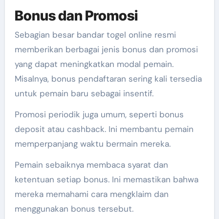
Bonus dan Promosi
Sebagian besar bandar togel online resmi
memberikan berbagai jenis bonus dan promosi
yang dapat meningkatkan modal pemain.
Misalnya, bonus pendaftaran sering kali tersedia
untuk pemain baru sebagai insentif.
Promosi periodik juga umum, seperti bonus
deposit atau cashback. Ini membantu pemain
memperpanjang waktu bermain mereka.
Pemain sebaiknya membaca syarat dan
ketentuan setiap bonus. Ini memastikan bahwa
mereka memahami cara mengklaim dan
menggunakan bonus tersebut.