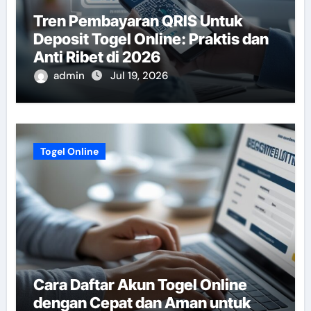
Tren Pembayaran QRIS Untuk
Deposit Togel Online: Praktis dan
Anti Ribet di 2026
admin
Jul 19, 2026
Togel Online
Cara Daftar Akun Togel Online
dengan Cepat dan Aman untuk