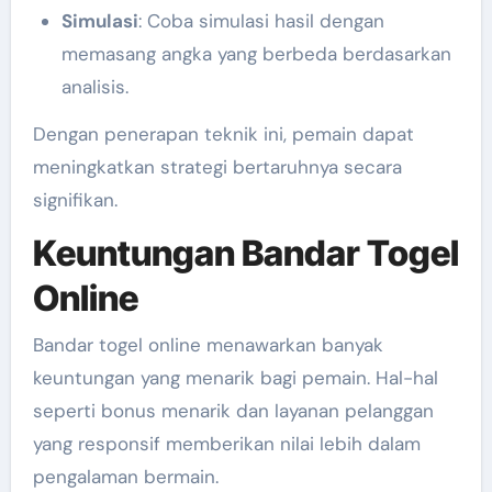
Simulasi
: Coba simulasi hasil dengan
memasang angka yang berbeda berdasarkan
analisis.
Dengan penerapan teknik ini, pemain dapat
meningkatkan strategi bertaruhnya secara
signifikan.
Keuntungan Bandar Togel
Online
Bandar togel online menawarkan banyak
keuntungan yang menarik bagi pemain. Hal-hal
seperti bonus menarik dan layanan pelanggan
yang responsif memberikan nilai lebih dalam
pengalaman bermain.