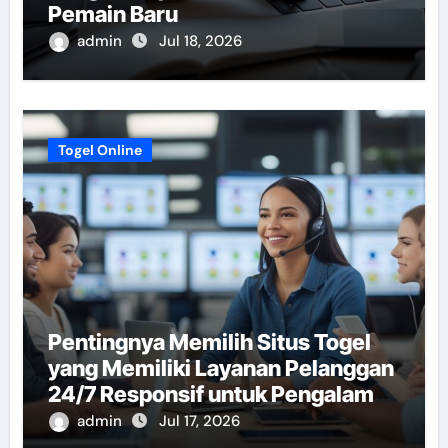
Pemain Baru
admin
Jul 18, 2026
Togel Online
Pentingnya Memilih Situs Togel
yang Memiliki Layanan Pelanggan
24/7 Responsif untuk Pengalaman
Bermain yang Lebih Baik
admin
Jul 17, 2026