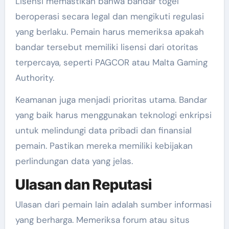
Lisensi memastikan bahwa bandar togel
beroperasi secara legal dan mengikuti regulasi
yang berlaku. Pemain harus memeriksa apakah
bandar tersebut memiliki lisensi dari otoritas
terpercaya, seperti PAGCOR atau Malta Gaming
Authority.
Keamanan juga menjadi prioritas utama. Bandar
yang baik harus menggunakan teknologi enkripsi
untuk melindungi data pribadi dan finansial
pemain. Pastikan mereka memiliki kebijakan
perlindungan data yang jelas.
Ulasan dan Reputasi
Ulasan dari pemain lain adalah sumber informasi
yang berharga. Memeriksa forum atau situs