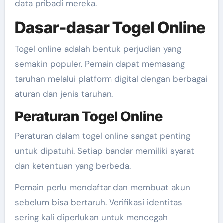
data pribadi mereka.
Dasar-dasar Togel Online
Togel online adalah bentuk perjudian yang
semakin populer. Pemain dapat memasang
taruhan melalui platform digital dengan berbagai
aturan dan jenis taruhan.
Peraturan Togel Online
Peraturan dalam togel online sangat penting
untuk dipatuhi. Setiap bandar memiliki syarat
dan ketentuan yang berbeda.
Pemain perlu mendaftar dan membuat akun
sebelum bisa bertaruh. Verifikasi identitas
sering kali diperlukan untuk mencegah