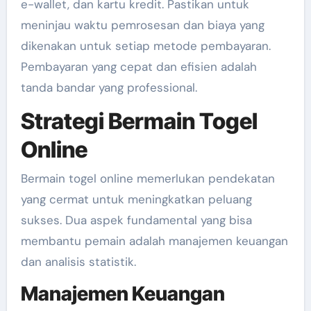
e-wallet, dan kartu kredit. Pastikan untuk
meninjau waktu pemrosesan dan biaya yang
dikenakan untuk setiap metode pembayaran.
Pembayaran yang cepat dan efisien adalah
tanda bandar yang professional.
Strategi Bermain Togel
Online
Bermain togel online memerlukan pendekatan
yang cermat untuk meningkatkan peluang
sukses. Dua aspek fundamental yang bisa
membantu pemain adalah manajemen keuangan
dan analisis statistik.
Manajemen Keuangan