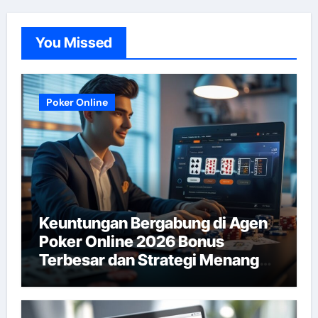
You Missed
Poker Online
Keuntungan Bergabung di Agen
Poker Online 2026 Bonus
Terbesar dan Strategi Menang
Maksimal