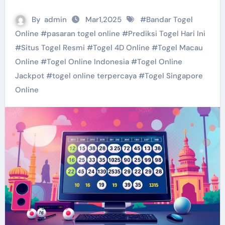
By
admin
Mar1,2025
#
Bandar Togel
Online
#
pasaran togel online
#
Prediksi Togel Hari Ini
#
Situs Togel Resmi
#
Togel 4D Online
#
Togel Macau
Online
#
Togel Online Indonesia
#
Togel Online
Jackpot
#
togel online terpercaya
#
Togel Singapore
Online