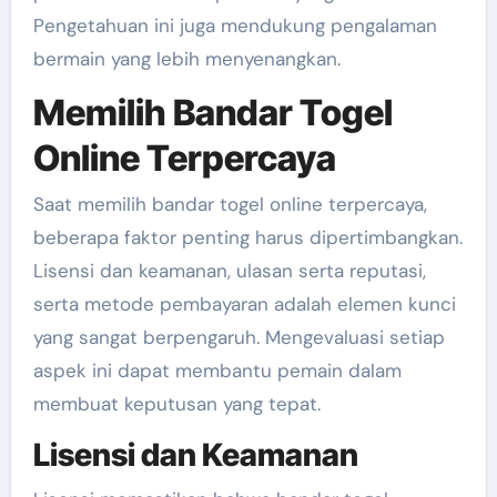
Pengetahuan ini juga mendukung pengalaman
bermain yang lebih menyenangkan.
Memilih Bandar Togel
Online Terpercaya
Saat memilih bandar togel online terpercaya,
beberapa faktor penting harus dipertimbangkan.
Lisensi dan keamanan, ulasan serta reputasi,
serta metode pembayaran adalah elemen kunci
yang sangat berpengaruh. Mengevaluasi setiap
aspek ini dapat membantu pemain dalam
membuat keputusan yang tepat.
Lisensi dan Keamanan