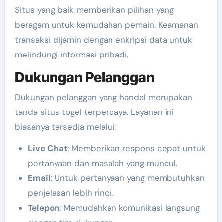
Situs yang baik memberikan pilihan yang
beragam untuk kemudahan pemain. Keamanan
transaksi dijamin dengan enkripsi data untuk
melindungi informasi pribadi.
Dukungan Pelanggan
Dukungan pelanggan yang handal merupakan
tanda situs togel terpercaya. Layanan ini
biasanya tersedia melalui:
Live Chat
: Memberikan respons cepat untuk
pertanyaan dan masalah yang muncul.
Email
: Untuk pertanyaan yang membutuhkan
penjelasan lebih rinci.
Telepon
: Memudahkan komunikasi langsung