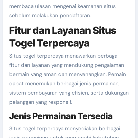
membaca ulasan mengenai keamanan situs
sebelum melakukan pendaftaran.
Fitur dan Layanan Situs
Togel Terpercaya
Situs togel terpercaya menawarkan berbagai
fitur dan layanan yang mendukung pengalaman
bermain yang aman dan menyenangkan. Pemain
dapat menemukan berbagai jenis permainan,
sistem pembayaran yang efisien, serta dukungan
pelanggan yang responsif.
Jenis Permainan Tersedia
Situs togel terpercaya menyediakan berbagai
jenis permainan untuk memenuhi kebutuhan