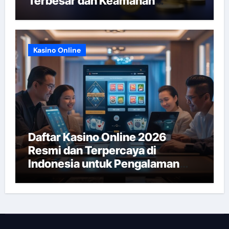
Terbesar dan Keamanan
Terpercaya
Kasino Online
Daftar Kasino Online 2026
Resmi dan Terpercaya di
Indonesia untuk Pengalaman
Bermain yang Aman