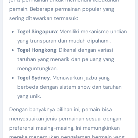
pemain. Beberapa permainan populer yang
sering ditawarkan termasuk:
Togel Singapura
: Memiliki mekanisme undian
yang transparan dan mudah dipahami.
Togel Hongkong
: Dikenal dengan variasi
taruhan yang menarik dan peluang yang
menguntungkan.
Togel Sydney
: Menawarkan jazba yang
berbeda dengan sistem show dan taruhan
yang unik.
Dengan banyaknya pilihan ini, pemain bisa
menyesuaikan jenis permainan sesuai dengan
preferensi masing-masing. Ini memungkinkan
mereka menemukan pengalaman bermain yang