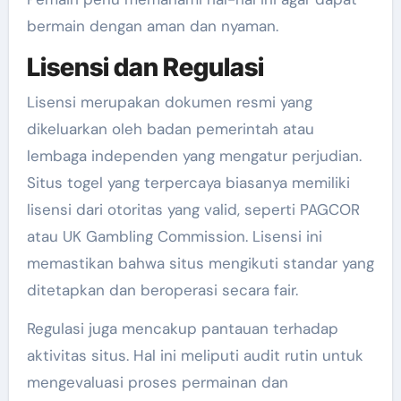
bermain dengan aman dan nyaman.
Lisensi dan Regulasi
Lisensi merupakan dokumen resmi yang
dikeluarkan oleh badan pemerintah atau
lembaga independen yang mengatur perjudian.
Situs togel yang terpercaya biasanya memiliki
lisensi dari otoritas yang valid, seperti PAGCOR
atau UK Gambling Commission. Lisensi ini
memastikan bahwa situs mengikuti standar yang
ditetapkan dan beroperasi secara fair.
Regulasi juga mencakup pantauan terhadap
aktivitas situs. Hal ini meliputi audit rutin untuk
mengevaluasi proses permainan dan