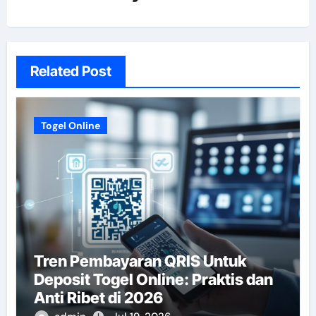
Related Post
Togel Online
Tren Pembayaran QRIS Untuk
Deposit Togel Online: Praktis dan
Anti Ribet di 2026