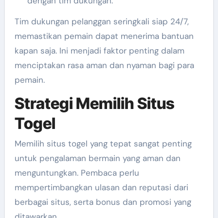
dengan tim dukungan.
Tim dukungan pelanggan seringkali siap 24/7,
memastikan pemain dapat menerima bantuan
kapan saja. Ini menjadi faktor penting dalam
menciptakan rasa aman dan nyaman bagi para
pemain.
Strategi Memilih Situs
Togel
Memilih situs togel yang tepat sangat penting
untuk pengalaman bermain yang aman dan
menguntungkan. Pembaca perlu
mempertimbangkan ulasan dan reputasi dari
berbagai situs, serta bonus dan promosi yang
ditawarkan.