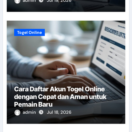
admin
Jul 19, 2026
Togel Online
Cara Daftar Akun Togel Online
dengan Cepat dan Aman untuk
Pemain Baru
admin
Jul 18, 2026