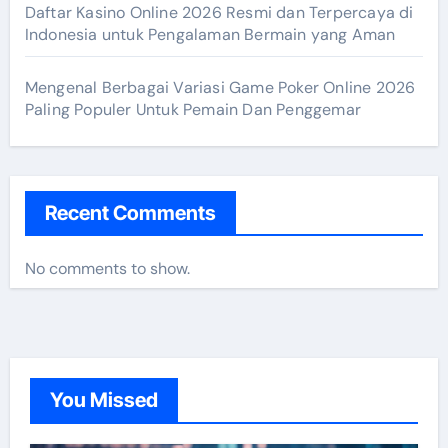
Daftar Kasino Online 2026 Resmi dan Terpercaya di
Indonesia untuk Pengalaman Bermain yang Aman
Mengenal Berbagai Variasi Game Poker Online 2026
Paling Populer Untuk Pemain Dan Penggemar
Recent Comments
No comments to show.
You Missed