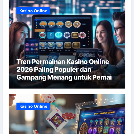
Kasino Online
Tren Permainan Kasino Online
2026 Paling Populer dan
Gampang Menang untuk Pemain
Sibuk
Kasino Online