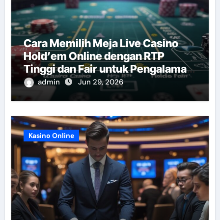
Cara Memilih Meja Live Casino
Hold’em Online dengan RTP
Tinggi dan Fair untuk Pengalaman
Bermain Optimal
admin
Jun 29, 2026
Kasino Online