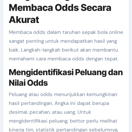
Membaca Odds Secara
Akurat
Membaca odds dalam taruhan sepak bola online
sangat penting untuk mendapatkan hasil yang
baik. Langkah-langkah berikut akan membantu
memahami cara membaca odds dengan tepat.
Mengidentifikasi Peluang dan
Nilai Odds
Peluang atau odds menunjukkan kemungkinan
hasil pertandingan. Angka ini dapat berupa
desimal, pecahan, atau uang. Untuk
mengidentifikasi peluang, bettor perlu melihat
kinerja tim, statistik pertandingan sebelumnya,