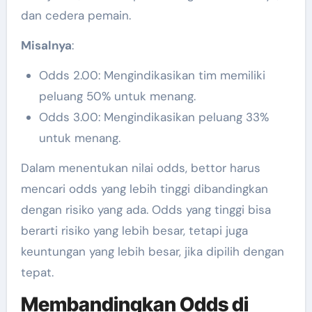
dan cedera pemain.
Misalnya
:
Odds 2.00: Mengindikasikan tim memiliki
peluang 50% untuk menang.
Odds 3.00: Mengindikasikan peluang 33%
untuk menang.
Dalam menentukan nilai odds, bettor harus
mencari odds yang lebih tinggi dibandingkan
dengan risiko yang ada. Odds yang tinggi bisa
berarti risiko yang lebih besar, tetapi juga
keuntungan yang lebih besar, jika dipilih dengan
tepat.
Membandingkan Odds di