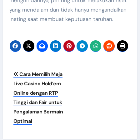
menghindarinya, penting untuk melakukan riset
yang mendalam dan tidak hanya mengandalkan
insting saat membuat keputusan taruhan.
Post
Cara Memilih Meja
navigation
Live Casino Hold’em
Online dengan RTP
Tinggi dan Fair untuk
Pengalaman Bermain
Optimal