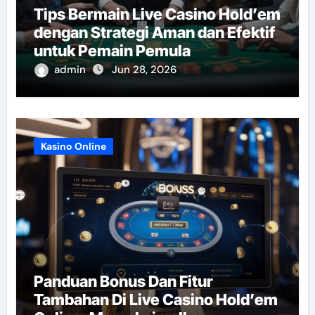
Tips Bermain Live Casino Hold’em
dengan Strategi Aman dan Efektif
untuk Pemain Pemula
admin
Jun 28, 2026
Kasino Online
Panduan Bonus Dan Fitur
Tambahan Di Live Casino Hold’em