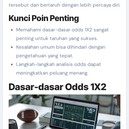
tersebut dan bertaruh dengan lebih percaya diri.
Kunci Poin Penting
Memahami dasar-dasar odds 1X2 sangat
penting untuk taruhan yang sukses.
Kesalahan umum bisa dihindari dengan
pengetahuan yang tepat.
Langkah-langkah analisis odds dapat
meningkatkan peluang menang.
Dasar-dasar Odds 1X2