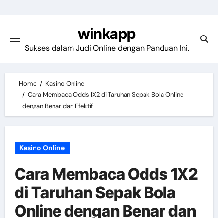
Skip
to
winkapp
content
Sukses dalam Judi Online dengan Panduan Ini.
Home
Kasino Online
Cara Membaca Odds 1X2 di Taruhan Sepak Bola Online
dengan Benar dan Efektif
Kasino Online
Cara Membaca Odds 1X2
di Taruhan Sepak Bola
Online dengan Benar dan