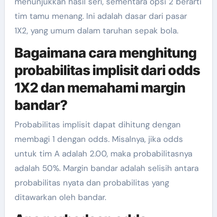
menunjukkan hasil seri, sementara opsi 2 berarti
tim tamu menang. Ini adalah dasar dari pasar
1X2, yang umum dalam taruhan sepak bola.
Bagaimana cara menghitung
probabilitas implisit dari odds
1X2 dan memahami margin
bandar?
Probabilitas implisit dapat dihitung dengan
membagi 1 dengan odds. Misalnya, jika odds
untuk tim A adalah 2.00, maka probabilitasnya
adalah 50%. Margin bandar adalah selisih antara
probabilitas nyata dan probabilitas yang
ditawarkan oleh bandar.