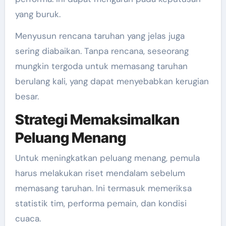
yang buruk.
Menyusun rencana taruhan yang jelas juga
sering diabaikan. Tanpa rencana, seseorang
mungkin tergoda untuk memasang taruhan
berulang kali, yang dapat menyebabkan kerugian
besar.
Strategi Memaksimalkan
Peluang Menang
Untuk meningkatkan peluang menang, pemula
harus melakukan riset mendalam sebelum
memasang taruhan. Ini termasuk memeriksa
statistik tim, performa pemain, dan kondisi
cuaca.