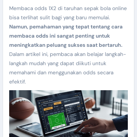
Membaca odds 1X2 di taruhan sepak bola online
bisa terlihat sulit bagi yang baru memulai.
Namun, pemahaman yang tepat tentang cara
membaca odds ini sangat penting untuk
meningkatkan peluang sukses saat bertaruh.
Dalam artikel ini, pembaca akan belajar langkah-
langkah mudah yang dapat diikuti untuk
memahami dan menggunakan odds secara
efektif.