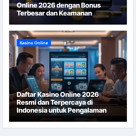
Online 2026 dengan Bonus
Terbesar dan Keamanan
Terpercaya
Kasino Online
Daftar Kasino Online 2026
Resmi dan Terpercaya di
Indonesia untuk Pengalaman
Bermain yang Aman