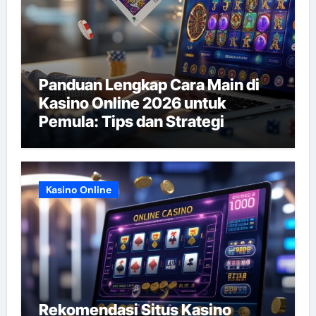
Panduan Lengkap Cara Main di
Kasino Online 2026 untuk
Pemula: Tips dan Strategi
Terbaik
Kasino Online
Rekomendasi Situs Kasino