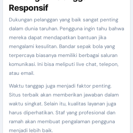
Responsif
Dukungan pelanggan yang baik sangat penting
dalam dunia taruhan. Pengguna ingin tahu bahwa
mereka dapat mendapatkan bantuan jika
mengalami kesulitan. Bandar sepak bola yang
terpercaya biasanya memiliki berbagai saluran
komunikasi. Ini bisa meliputi live chat, telepon,
atau email.
Waktu tanggap juga menjadi faktor penting.
Situs terbaik akan memberikan jawaban dalam
waktu singkat. Selain itu, kualitas layanan juga
harus diperhatikan. Staf yang profesional dan
ramah akan membuat pengalaman pengguna
menjadi lebih baik.