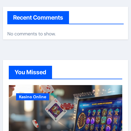
Recent Comments
No comments to show.
You Missed
Kasino Online