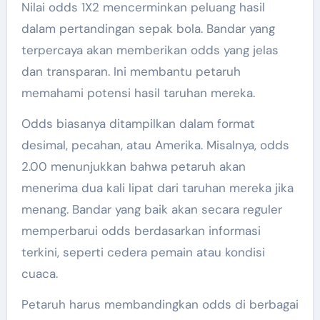
Nilai odds 1X2 mencerminkan peluang hasil
dalam pertandingan sepak bola. Bandar yang
terpercaya akan memberikan odds yang jelas
dan transparan. Ini membantu petaruh
memahami potensi hasil taruhan mereka.
Odds biasanya ditampilkan dalam format
desimal, pecahan, atau Amerika. Misalnya, odds
2.00 menunjukkan bahwa petaruh akan
menerima dua kali lipat dari taruhan mereka jika
menang. Bandar yang baik akan secara reguler
memperbarui odds berdasarkan informasi
terkini, seperti cedera pemain atau kondisi
cuaca.
Petaruh harus membandingkan odds di berbagai