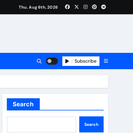
Thu. Aug 6th, 2026
if untuk Maksimalkan Kemenanganssssss
ik Efektif
Subscribe
simal
Search
Search