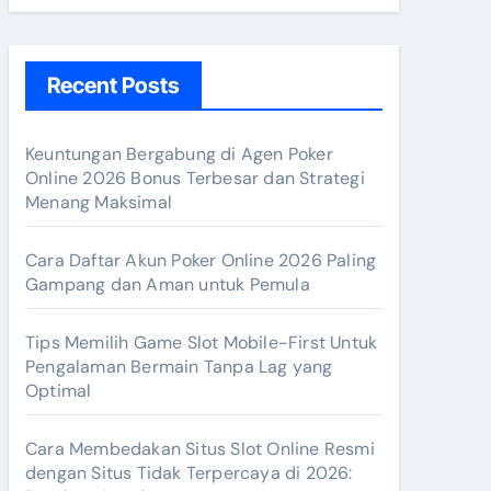
Recent Posts
Keuntungan Bergabung di Agen Poker
Online 2026 Bonus Terbesar dan Strategi
Menang Maksimal
Cara Daftar Akun Poker Online 2026 Paling
Gampang dan Aman untuk Pemula
Tips Memilih Game Slot Mobile-First Untuk
Pengalaman Bermain Tanpa Lag yang
Optimal
Cara Membedakan Situs Slot Online Resmi
dengan Situs Tidak Terpercaya di 2026: