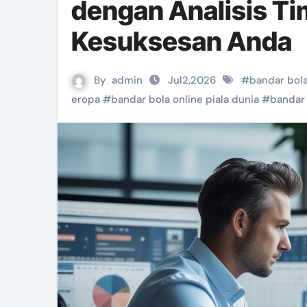
dengan Analisis Ti
Kesuksesan Anda
By
admin
Jul2,2026
#
bandar bola
eropa
#
bandar bola online piala dunia
#
bandar 