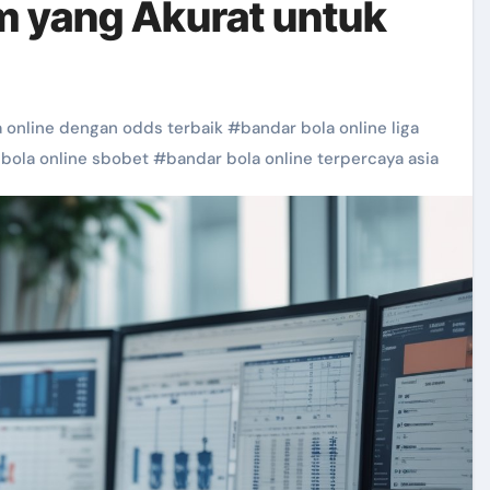
m yang Akurat untuk
 online dengan odds terbaik
#
bandar bola online liga
bola online sbobet
#
bandar bola online terpercaya asia