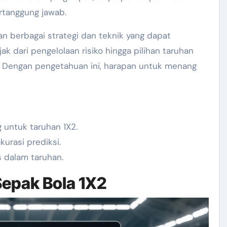
rtanggung jawab.
an berbagai strategi dan teknik yang dapat
k dari pengelolaan risiko hingga pilihan taruhan
ri. Dengan pengetahuan ini, harapan untuk menang
 untuk taruhan 1X2.
urasi prediksi.
 dalam taruhan.
epak Bola 1X2