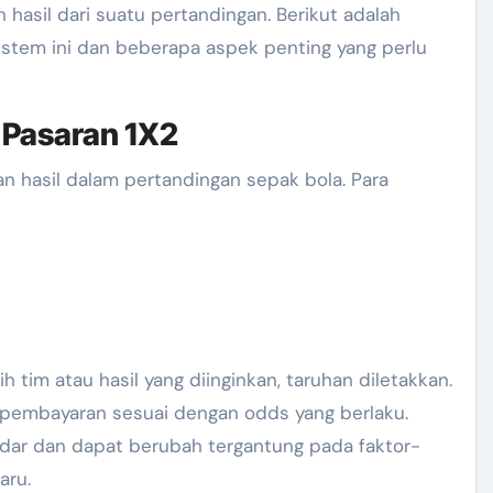
h hasil dari suatu pertandingan. Berikut adalah
 sistem ini dan beberapa aspek penting yang perlu
 Pasaran 1X2
n hasil dalam pertandingan sepak bola. Para
 tim atau hasil yang diinginkan, taruhan diletakkan.
 pembayaran sesuai dengan odds yang berlaku.
dar dan dapat berubah tergantung pada faktor-
aru.