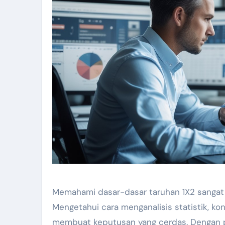
Memahami dasar-dasar taruhan 1X2 sangat pe
Mengetahui cara menganalisis statistik, ko
membuat keputusan yang cerdas. Dengan p