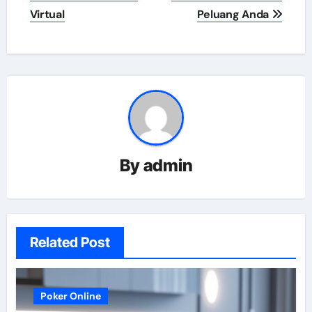
Virtual
Peluang Anda
By
admin
Related Post
Poker Online