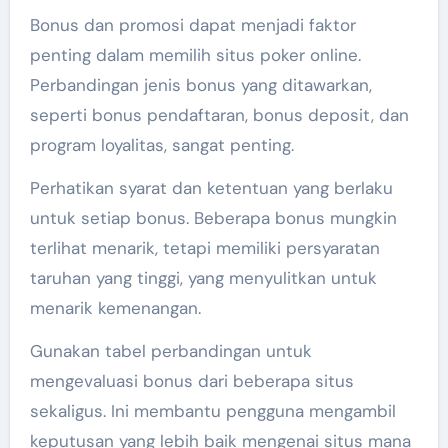
Bonus dan promosi dapat menjadi faktor
penting dalam memilih situs poker online.
Perbandingan jenis bonus yang ditawarkan,
seperti bonus pendaftaran, bonus deposit, dan
program loyalitas, sangat penting.
Perhatikan syarat dan ketentuan yang berlaku
untuk setiap bonus. Beberapa bonus mungkin
terlihat menarik, tetapi memiliki persyaratan
taruhan yang tinggi, yang menyulitkan untuk
menarik kemenangan.
Gunakan tabel perbandingan untuk
mengevaluasi bonus dari beberapa situs
sekaligus. Ini membantu pengguna mengambil
keputusan yang lebih baik mengenai situs mana