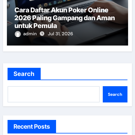
Cara Daftar Akun Poker Online
2026 Paling Gampang dan Aman
untuk Pemula
admin
Jul 31, 2026
Search
Search
Recent Posts