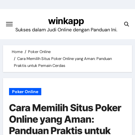
Skip
to
winkapp
content
Sukses dalam Judi Online dengan Panduan Ini.
Home
Poker Online
Cara Memilih Situs Poker Online yang Aman: Panduan
Praktis untuk Pemain Cerdas
Poker Online
Cara Memilih Situs Poker
Online yang Aman:
Panduan Praktis untuk