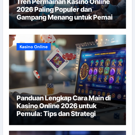
Tren Permainan Kasino Online
2026 Paling Populer dan
Gampang Menang untuk Pemain
Sibuk
Kasino Online
Panduan Lengkap Cara Main di
Kasino Online 2026 untuk
Pemula: Tips dan Strategi
Terbaik