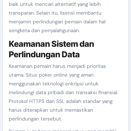
baik untuk mencari alternatif yang lebih
transparan. Selain itu, lisensi membantu
menjamin perlindungan pemain dalam hal
sengketa dan penyalahgunaan.
Keamanan Sistem dan
Perlindungan Data
Keamanan pemain harus menjadi prioritas
utama. Situs poker online yang aman
menggunakan teknologi enkripsi untuk
melindungi data pribadi dan transaksi finansial.
Protokol HTTPS dan SSL adalah standar yang
harus diterapkan untuk memastikan
perlindungan tersebut.