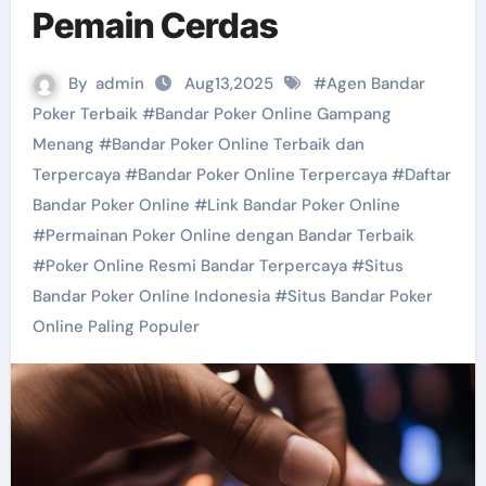
Pemain Cerdas
By
admin
Aug13,2025
#
Agen Bandar
Poker Terbaik
#
Bandar Poker Online Gampang
Menang
#
Bandar Poker Online Terbaik dan
Terpercaya
#
Bandar Poker Online Terpercaya
#
Daftar
Bandar Poker Online
#
Link Bandar Poker Online
#
Permainan Poker Online dengan Bandar Terbaik
#
Poker Online Resmi Bandar Terpercaya
#
Situs
Bandar Poker Online Indonesia
#
Situs Bandar Poker
Online Paling Populer