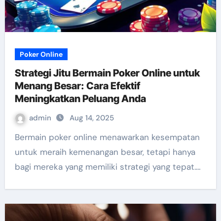
Poker Online
Strategi Jitu Bermain Poker Online untuk
Menang Besar: Cara Efektif
Meningkatkan Peluang Anda
admin
Aug 14, 2025
Bermain poker online menawarkan kesempatan
untuk meraih kemenangan besar, tetapi hanya
bagi mereka yang memiliki strategi yang tepat.…