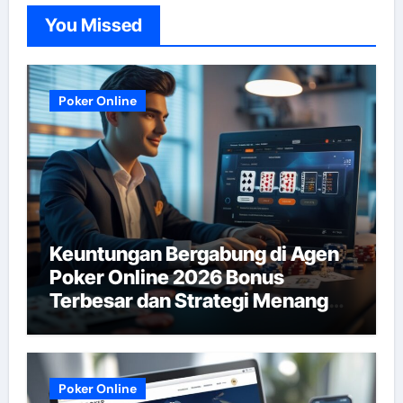
You Missed
Poker Online
Keuntungan Bergabung di Agen
Poker Online 2026 Bonus
Terbesar dan Strategi Menang
Maksimal
Poker Online