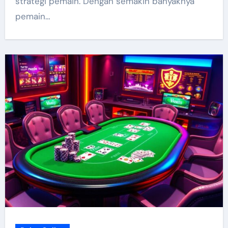
strategi pemain. Dengan semakin banyaknya
pemain…