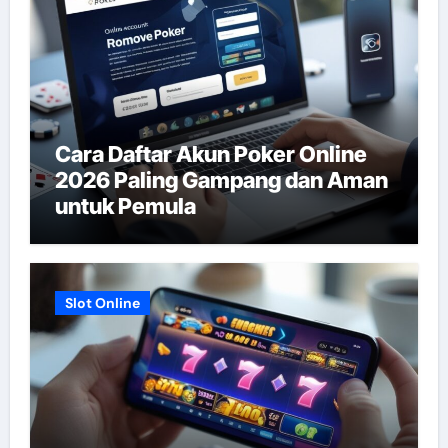
Cara Daftar Akun Poker Online
2026 Paling Gampang dan Aman
untuk Pemula
Slot Online