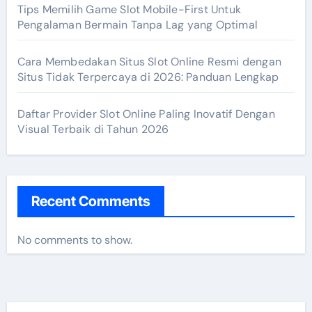
Tips Memilih Game Slot Mobile-First Untuk
Pengalaman Bermain Tanpa Lag yang Optimal
Cara Membedakan Situs Slot Online Resmi dengan
Situs Tidak Terpercaya di 2026: Panduan Lengkap
Daftar Provider Slot Online Paling Inovatif Dengan
Visual Terbaik di Tahun 2026
Recent Comments
No comments to show.