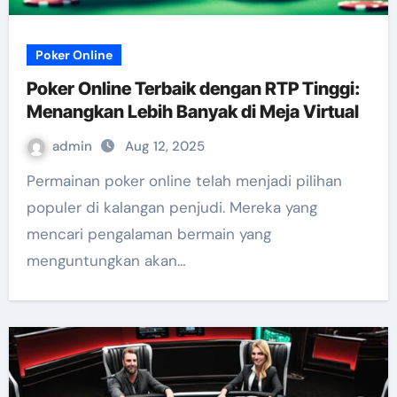
Poker Online
Poker Online Terbaik dengan RTP Tinggi:
Menangkan Lebih Banyak di Meja Virtual
admin
Aug 12, 2025
Permainan poker online telah menjadi pilihan
populer di kalangan penjudi. Mereka yang
mencari pengalaman bermain yang
menguntungkan akan…