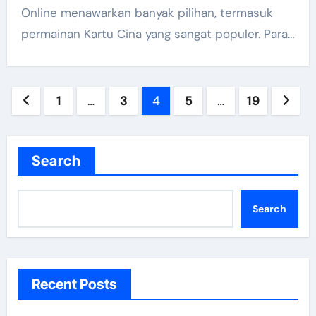
Online menawarkan banyak pilihan, termasuk
permainan Kartu Cina yang sangat populer. Para…
Posts
1
…
3
4
5
…
19
pagination
Search
Search
Recent Posts