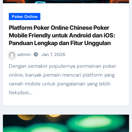
Poker Online
Platform Poker Online Chinese Poker
Mobile Friendly untuk Android dan iOS:
Panduan Lengkap dan Fitur Unggulan
admin
Jan 7, 2026
Dengan semakin populernya permainan poker
online, banyak pemain mencari platform yang
ramah mobile untuk pengalaman yang lebih
fleksibel.…