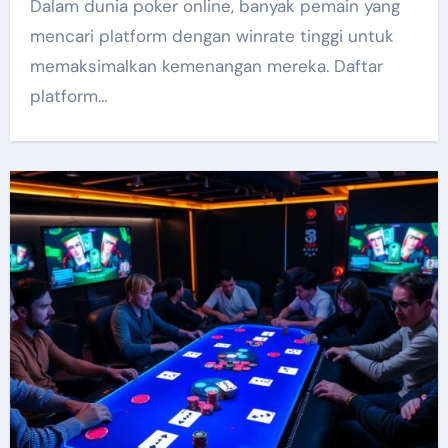
Dalam dunia poker online, banyak pemain yang
mencari platform dengan winrate tinggi untuk
memaksimalkan kemenangan mereka. Daftar
platform…