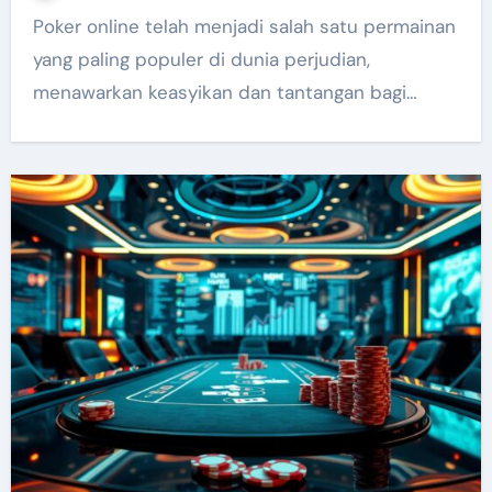
Poker online telah menjadi salah satu permainan
yang paling populer di dunia perjudian,
menawarkan keasyikan dan tantangan bagi…