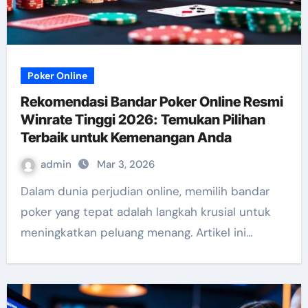
Poker Online
Rekomendasi Bandar Poker Online Resmi
Winrate Tinggi 2026: Temukan Pilihan
Terbaik untuk Kemenangan Anda
admin
Mar 3, 2026
Dalam dunia perjudian online, memilih bandar
poker yang tepat adalah langkah krusial untuk
meningkatkan peluang menang. Artikel ini…