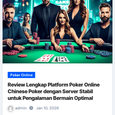
Poker Online
Review Lengkap Platform Poker Online
Chinese Poker dengan Server Stabil
untuk Pengalaman Bermain Optimal
admin
Jan 10, 2026