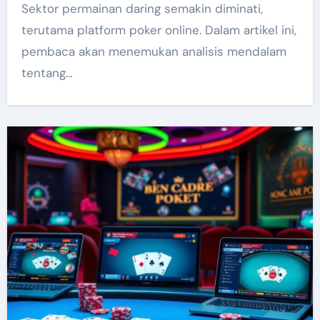
Sektor permainan daring semakin diminati,
terutama platform poker online. Dalam artikel ini,
pembaca akan menemukan analisis mendalam
tentang…