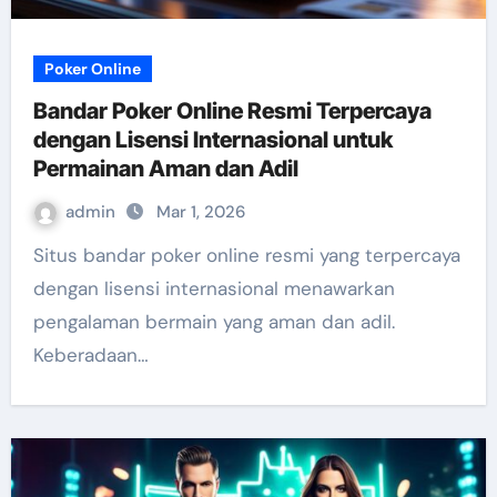
Poker Online
Bandar Poker Online Resmi Terpercaya
dengan Lisensi Internasional untuk
Permainan Aman dan Adil
admin
Mar 1, 2026
Situs bandar poker online resmi yang terpercaya
dengan lisensi internasional menawarkan
pengalaman bermain yang aman dan adil.
Keberadaan…