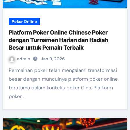
Poker Online
Platform Poker Online Chinese Poker
dengan Turnamen Harian dan Hadiah
Besar untuk Pemain Terbaik
admin
Jan 9, 2026
Permainan poker telah mengalami transformasi
besar dengan munculnya platform poker online,
terutama dalam konteks poker Cina. Platform
poker…