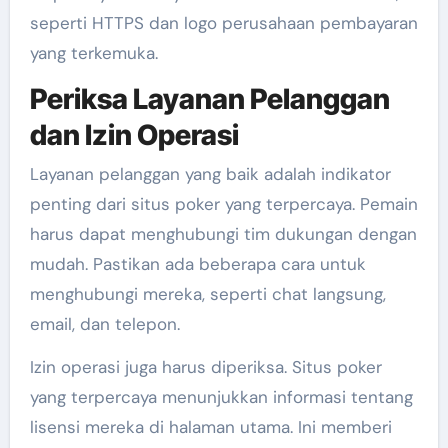
seperti HTTPS dan logo perusahaan pembayaran
yang terkemuka.
Periksa Layanan Pelanggan
dan Izin Operasi
Layanan pelanggan yang baik adalah indikator
penting dari situs poker yang terpercaya. Pemain
harus dapat menghubungi tim dukungan dengan
mudah. Pastikan ada beberapa cara untuk
menghubungi mereka, seperti chat langsung,
email, dan telepon.
Izin operasi juga harus diperiksa. Situs poker
yang terpercaya menunjukkan informasi tentang
lisensi mereka di halaman utama. Ini memberi