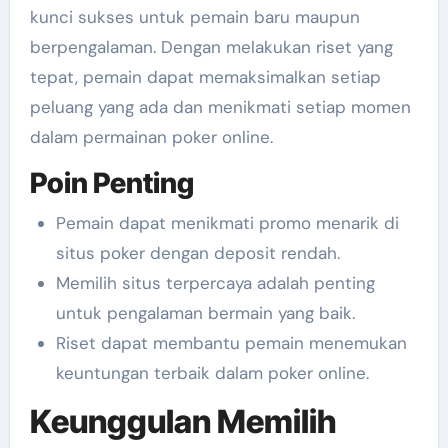
kunci sukses untuk pemain baru maupun
berpengalaman. Dengan melakukan riset yang
tepat, pemain dapat memaksimalkan setiap
peluang yang ada dan menikmati setiap momen
dalam permainan poker online.
Poin Penting
Pemain dapat menikmati promo menarik di
situs poker dengan deposit rendah.
Memilih situs terpercaya adalah penting
untuk pengalaman bermain yang baik.
Riset dapat membantu pemain menemukan
keuntungan terbaik dalam poker online.
Keunggulan Memilih