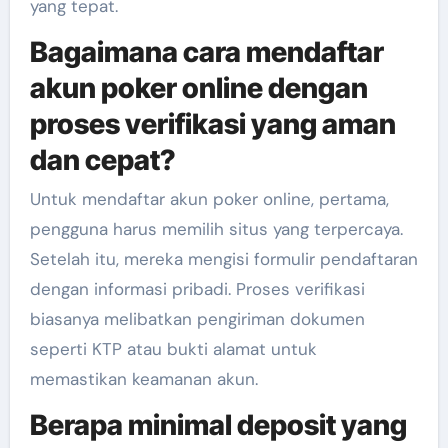
yang tepat.
Bagaimana cara mendaftar
akun poker online dengan
proses verifikasi yang aman
dan cepat?
Untuk mendaftar akun poker online, pertama,
pengguna harus memilih situs yang terpercaya.
Setelah itu, mereka mengisi formulir pendaftaran
dengan informasi pribadi. Proses verifikasi
biasanya melibatkan pengiriman dokumen
seperti KTP atau bukti alamat untuk
memastikan keamanan akun.
Berapa minimal deposit yang