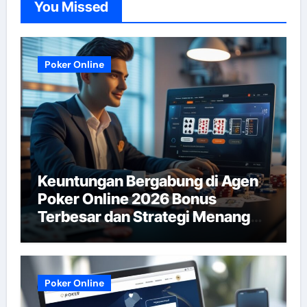
You Missed
Poker Online
Keuntungan Bergabung di Agen
Poker Online 2026 Bonus
Terbesar dan Strategi Menang
Maksimal
Poker Online