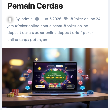
Pemain Cerdas
By
admin
Jun15,2026
#
Poker online 24
jam
#
Poker online bonus besar
#
poker online
deposit dana
#
poker online deposit qris
#
poker
online tanpa potongan