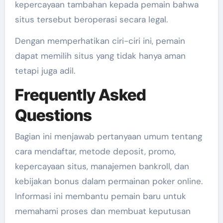
kepercayaan tambahan kepada pemain bahwa
situs tersebut beroperasi secara legal.
Dengan memperhatikan ciri-ciri ini, pemain
dapat memilih situs yang tidak hanya aman
tetapi juga adil.
Frequently Asked
Questions
Bagian ini menjawab pertanyaan umum tentang
cara mendaftar, metode deposit, promo,
kepercayaan situs, manajemen bankroll, dan
kebijakan bonus dalam permainan poker online.
Informasi ini membantu pemain baru untuk
memahami proses dan membuat keputusan