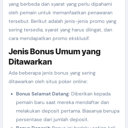
yang berbeda dan syarat yang perlu dipahami
oleh pemain untuk memanfaatkan penawaran
tersebut. Berikut adalah jenis-jenis promo yang
sering tersedia, syarat yang harus diingat, dan
cara mendapatkan promo eksklusif.
Jenis Bonus Umum yang
Ditawarkan
Ada beberapa jenis bonus yang sering
ditawarkan oleh situs poker online:
Bonus Selamat Datang
: Diberikan kepada
pemain baru saat mereka mendaftar dan
melakukan deposit pertama. Biasanya berupa
persentase dari jumlah deposit.