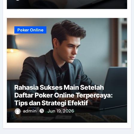
Poker Online
Rahasia Sukses Main Setelah
Daftar Poker Online Terpercaya:
Tips dan Strategi Efektif
admin
Jun 19, 2026