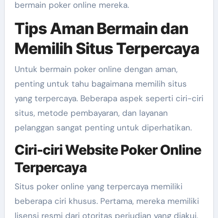
bermain poker online mereka.
Tips Aman Bermain dan
Memilih Situs Terpercaya
Untuk bermain poker online dengan aman,
penting untuk tahu bagaimana memilih situs
yang terpercaya. Beberapa aspek seperti ciri-ciri
situs, metode pembayaran, dan layanan
pelanggan sangat penting untuk diperhatikan.
Ciri-ciri Website Poker Online
Terpercaya
Situs poker online yang terpercaya memiliki
beberapa ciri khusus. Pertama, mereka memiliki
lisensi resmi dari otoritas perjudian yang diakui.