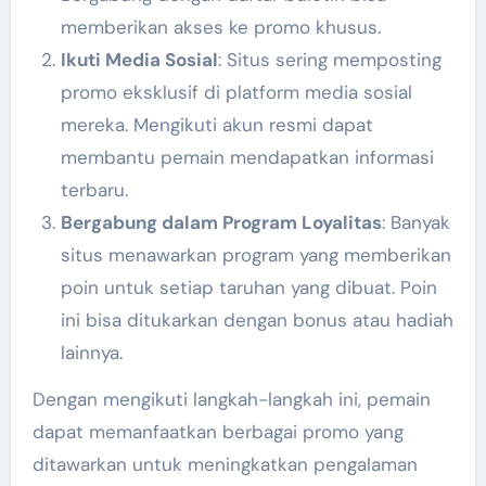
memberikan akses ke promo khusus.
Ikuti Media Sosial
: Situs sering memposting
promo eksklusif di platform media sosial
mereka. Mengikuti akun resmi dapat
membantu pemain mendapatkan informasi
terbaru.
Bergabung dalam Program Loyalitas
: Banyak
situs menawarkan program yang memberikan
poin untuk setiap taruhan yang dibuat. Poin
ini bisa ditukarkan dengan bonus atau hadiah
lainnya.
Dengan mengikuti langkah-langkah ini, pemain
dapat memanfaatkan berbagai promo yang
ditawarkan untuk meningkatkan pengalaman