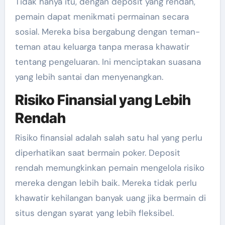
Tidak hanya itu, dengan deposit yang rendah,
pemain dapat menikmati permainan secara
sosial. Mereka bisa bergabung dengan teman-
teman atau keluarga tanpa merasa khawatir
tentang pengeluaran. Ini menciptakan suasana
yang lebih santai dan menyenangkan.
Risiko Finansial yang Lebih
Rendah
Risiko finansial adalah salah satu hal yang perlu
diperhatikan saat bermain poker. Deposit
rendah memungkinkan pemain mengelola risiko
mereka dengan lebih baik. Mereka tidak perlu
khawatir kehilangan banyak uang jika bermain di
situs dengan syarat yang lebih fleksibel.