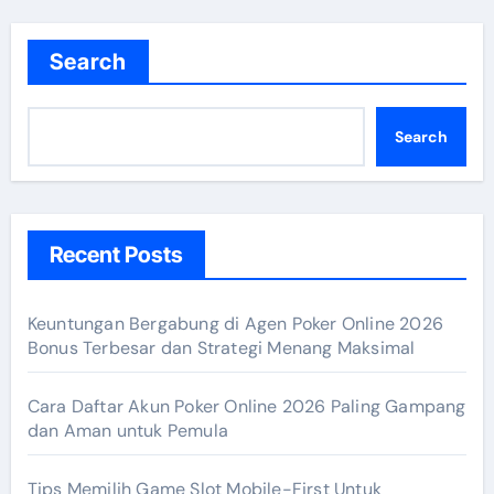
Search
Search
Recent Posts
Keuntungan Bergabung di Agen Poker Online 2026
Bonus Terbesar dan Strategi Menang Maksimal
Cara Daftar Akun Poker Online 2026 Paling Gampang
dan Aman untuk Pemula
Tips Memilih Game Slot Mobile-First Untuk