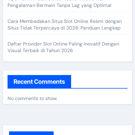
Pengalaman Bermain Tanpa Lag yang Optimal
Cara Membedakan Situs Slot Online Resmi dengan
Situs Tidak Terpercaya di 2026: Panduan Lengkap
Daftar Provider Slot Online Paling Inovatif Dengan
Visual Terbaik di Tahun 2026
Recent Comments
No comments to show.