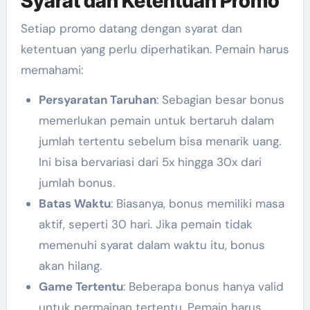
Syarat dan Ketentuan Promo
Setiap promo datang dengan syarat dan
ketentuan yang perlu diperhatikan. Pemain harus
memahami:
Persyaratan Taruhan
: Sebagian besar bonus
memerlukan pemain untuk bertaruh dalam
jumlah tertentu sebelum bisa menarik uang.
Ini bisa bervariasi dari 5x hingga 30x dari
jumlah bonus.
Batas Waktu
: Biasanya, bonus memiliki masa
aktif, seperti 30 hari. Jika pemain tidak
memenuhi syarat dalam waktu itu, bonus
akan hilang.
Game Tertentu
: Beberapa bonus hanya valid
untuk permainan tertentu. Pemain harus