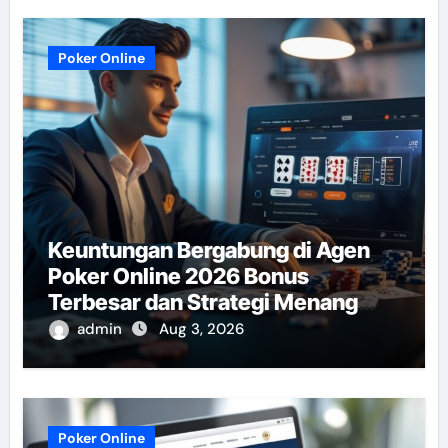
Poker Online
Keuntungan Bergabung di Agen
Poker Online 2026 Bonus
Terbesar dan Strategi Menang
Maksimal
admin
Aug 3, 2026
Poker Online