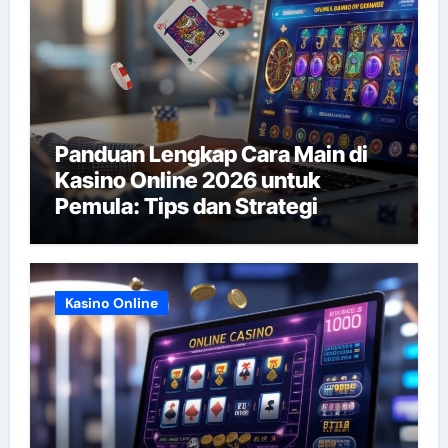
Panduan Lengkap Cara Main di
Kasino Online 2026 untuk
Pemula: Tips dan Strategi
Terbaik
Kasino Online