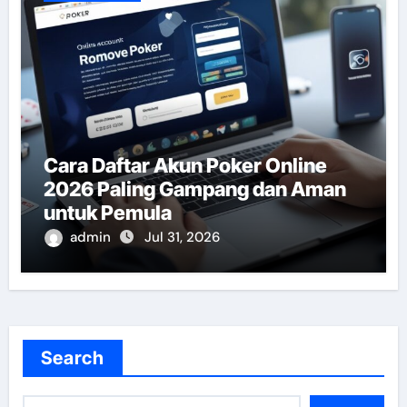
Cara Daftar Akun Poker Online
2026 Paling Gampang dan Aman
untuk Pemula
admin
Jul 31, 2026
Search