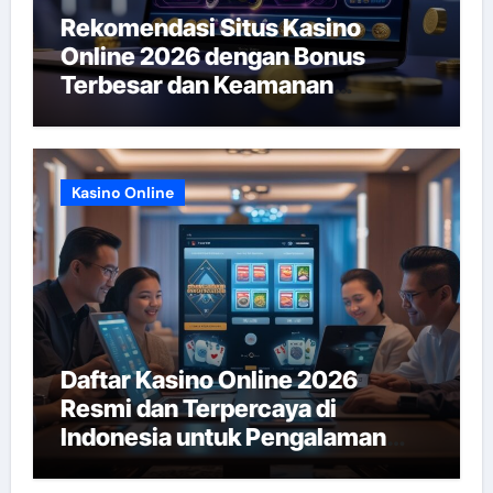
Rekomendasi Situs Kasino
Online 2026 dengan Bonus
Terbesar dan Keamanan
Terpercaya
Kasino Online
Daftar Kasino Online 2026
Resmi dan Terpercaya di
Indonesia untuk Pengalaman
Bermain yang Aman