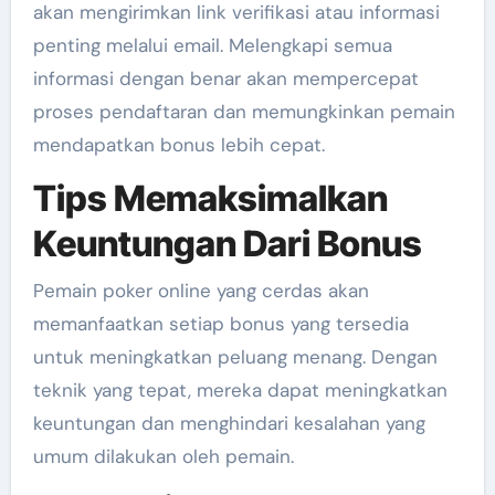
akan mengirimkan link verifikasi atau informasi
penting melalui email. Melengkapi semua
informasi dengan benar akan mempercepat
proses pendaftaran dan memungkinkan pemain
mendapatkan bonus lebih cepat.
Tips Memaksimalkan
Keuntungan Dari Bonus
Pemain poker online yang cerdas akan
memanfaatkan setiap bonus yang tersedia
untuk meningkatkan peluang menang. Dengan
teknik yang tepat, mereka dapat meningkatkan
keuntungan dan menghindari kesalahan yang
umum dilakukan oleh pemain.