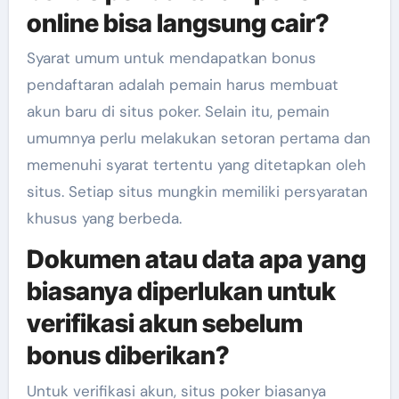
online bisa langsung cair?
Syarat umum untuk mendapatkan bonus
pendaftaran adalah pemain harus membuat
akun baru di situs poker. Selain itu, pemain
umumnya perlu melakukan setoran pertama dan
memenuhi syarat tertentu yang ditetapkan oleh
situs. Setiap situs mungkin memiliki persyaratan
khusus yang berbeda.
Dokumen atau data apa yang
biasanya diperlukan untuk
verifikasi akun sebelum
bonus diberikan?
Untuk verifikasi akun, situs poker biasanya