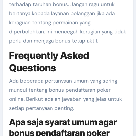
terhadap taruhan bonus. Jangan ragu untuk
bertanya kepada layanan pelanggan jika ada
keraguan tentang permainan yang
diperbolehkan. Ini mencegah kerugian yang tidak
perlu dan menjaga bonus tetap aktif.
Frequently Asked
Questions
Ada beberapa pertanyaan umum yang sering
muncul tentang bonus pendaftaran poker
online. Berikut adalah jawaban yang jelas untuk
setiap pertanyaan penting.
Apa saja syarat umum agar
bonus pendaftaran poker