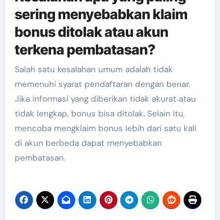
sering menyebabkan klaim
bonus ditolak atau akun
terkena pembatasan?
Salah satu kesalahan umum adalah tidak
memenuhi syarat pendaftaran dengan benar.
Jika informasi yang diberikan tidak akurat atau
tidak lengkap, bonus bisa ditolak. Selain itu,
mencoba mengklaim bonus lebih dari satu kali
di akun berbeda dapat menyebabkan
pembatasan.