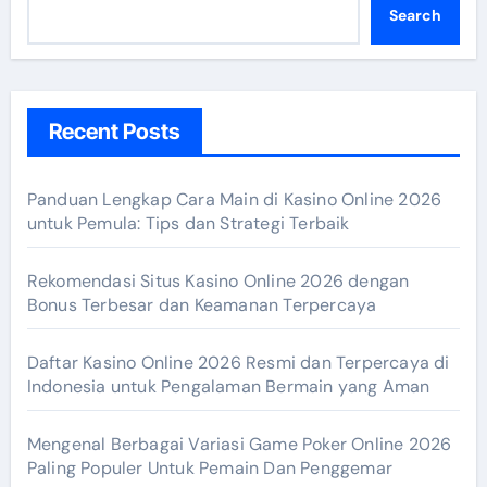
Search
Recent Posts
Panduan Lengkap Cara Main di Kasino Online 2026
untuk Pemula: Tips dan Strategi Terbaik
Rekomendasi Situs Kasino Online 2026 dengan
Bonus Terbesar dan Keamanan Terpercaya
Daftar Kasino Online 2026 Resmi dan Terpercaya di
Indonesia untuk Pengalaman Bermain yang Aman
Mengenal Berbagai Variasi Game Poker Online 2026
Paling Populer Untuk Pemain Dan Penggemar