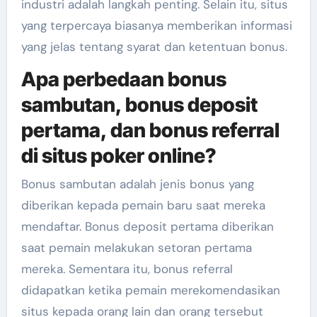
industri adalah langkah penting. Selain itu, situs
yang terpercaya biasanya memberikan informasi
yang jelas tentang syarat dan ketentuan bonus.
Apa perbedaan bonus
sambutan, bonus deposit
pertama, dan bonus referral
di situs poker online?
Bonus sambutan adalah jenis bonus yang
diberikan kepada pemain baru saat mereka
mendaftar. Bonus deposit pertama diberikan
saat pemain melakukan setoran pertama
mereka. Sementara itu, bonus referral
didapatkan ketika pemain merekomendasikan
situs kepada orang lain dan orang tersebut