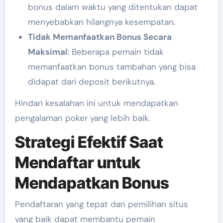
bonus dalam waktu yang ditentukan dapat
menyebabkan hilangnya kesempatan.
Tidak Memanfaatkan Bonus Secara
Maksimal
: Beberapa pemain tidak
memanfaatkan bonus tambahan yang bisa
didapat dari deposit berikutnya.
Hindari kesalahan ini untuk mendapatkan
pengalaman poker yang lebih baik.
Strategi Efektif Saat
Mendaftar untuk
Mendapatkan Bonus
Pendaftaran yang tepat dan pemilihan situs
yang baik dapat membantu pemain