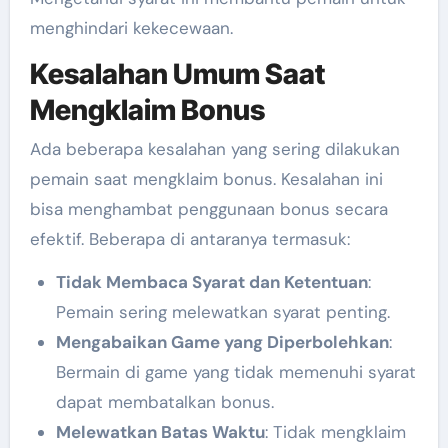
menghindari kekecewaan.
Kesalahan Umum Saat
Mengklaim Bonus
Ada beberapa kesalahan yang sering dilakukan
pemain saat mengklaim bonus. Kesalahan ini
bisa menghambat penggunaan bonus secara
efektif. Beberapa di antaranya termasuk:
Tidak Membaca Syarat dan Ketentuan
:
Pemain sering melewatkan syarat penting.
Mengabaikan Game yang Diperbolehkan
:
Bermain di game yang tidak memenuhi syarat
dapat membatalkan bonus.
Melewatkan Batas Waktu
: Tidak mengklaim