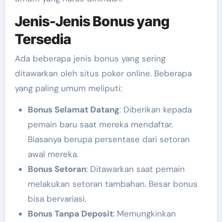
Jenis-Jenis Bonus yang
Tersedia
Ada beberapa jenis bonus yang sering
ditawarkan oleh situs poker online. Beberapa
yang paling umum meliputi:
Bonus Selamat Datang
: Diberikan kepada
pemain baru saat mereka mendaftar.
Biasanya berupa persentase dari setoran
awal mereka.
Bonus Setoran
: Ditawarkan saat pemain
melakukan setoran tambahan. Besar bonus
bisa bervariasi.
Bonus Tanpa Deposit
: Memungkinkan