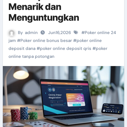
Menarik dan
Menguntungkan
By
admin
Jun16,2026
#
Poker online 24
jam
#
Poker online bonus besar
#
poker online
deposit dana
#
poker online deposit qris
#
poker
online tanpa potongan