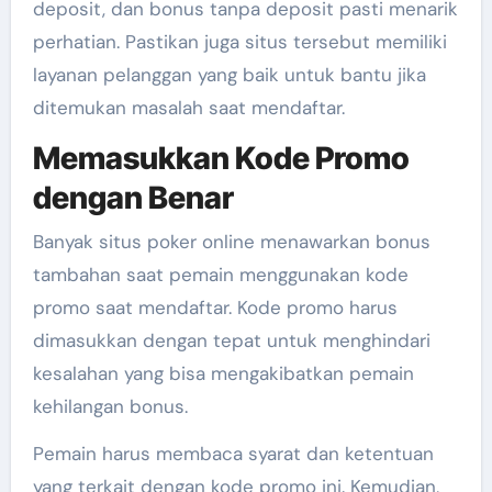
deposit, dan bonus tanpa deposit pasti menarik
perhatian. Pastikan juga situs tersebut memiliki
layanan pelanggan yang baik untuk bantu jika
ditemukan masalah saat mendaftar.
Memasukkan Kode Promo
dengan Benar
Banyak situs poker online menawarkan bonus
tambahan saat pemain menggunakan kode
promo saat mendaftar. Kode promo harus
dimasukkan dengan tepat untuk menghindari
kesalahan yang bisa mengakibatkan pemain
kehilangan bonus.
Pemain harus membaca syarat dan ketentuan
yang terkait dengan kode promo ini. Kemudian,