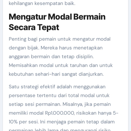
kehilangan kesempatan baik.
Mengatur Modal Bermain
Secara Tepat
Penting bagi pemain untuk mengatur modal
dengan bijak. Mereka harus menetapkan
anggaran bermain dan tetap disiplin.
Memisahkan modal untuk taruhan dan untuk
kebutuhan sehari-hari sangat dianjurkan.
Satu strategi efektif adalah menggunakan
persentase tertentu dari total modal untuk
setiap sesi permainan. Misalnya, jika pemain
memiliki modal Rp1.000.000, risikokan hanya 5-
10% per sesi. Ini menjaga pemain tetap dalam
permainan lebih lama dan mengurangi risiko