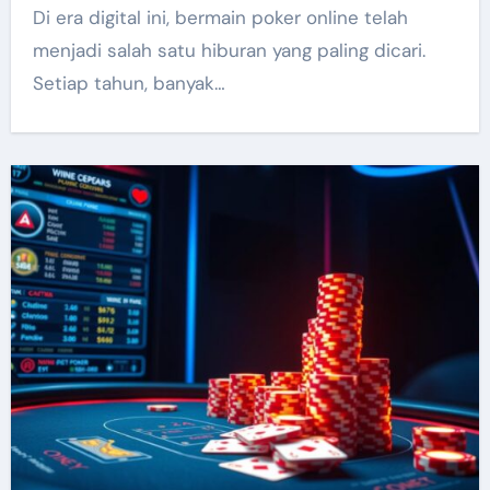
Di era digital ini, bermain poker online telah
menjadi salah satu hiburan yang paling dicari.
Setiap tahun, banyak…