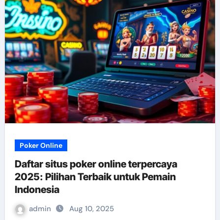
Poker Online
Daftar situs poker online terpercaya
2025: Pilihan Terbaik untuk Pemain
Indonesia
admin
Aug 10, 2025