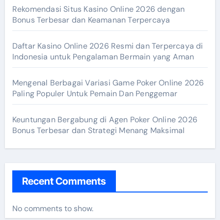
Rekomendasi Situs Kasino Online 2026 dengan
Bonus Terbesar dan Keamanan Terpercaya
Daftar Kasino Online 2026 Resmi dan Terpercaya di
Indonesia untuk Pengalaman Bermain yang Aman
Mengenal Berbagai Variasi Game Poker Online 2026
Paling Populer Untuk Pemain Dan Penggemar
Keuntungan Bergabung di Agen Poker Online 2026
Bonus Terbesar dan Strategi Menang Maksimal
Recent Comments
No comments to show.