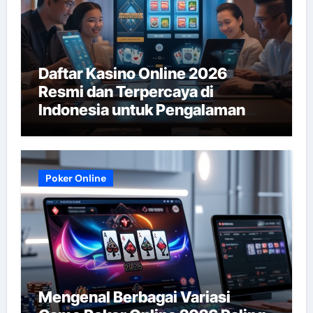
Daftar Kasino Online 2026
Resmi dan Terpercaya di
Indonesia untuk Pengalaman
Bermain yang Aman
Poker Online
Mengenal Berbagai Variasi