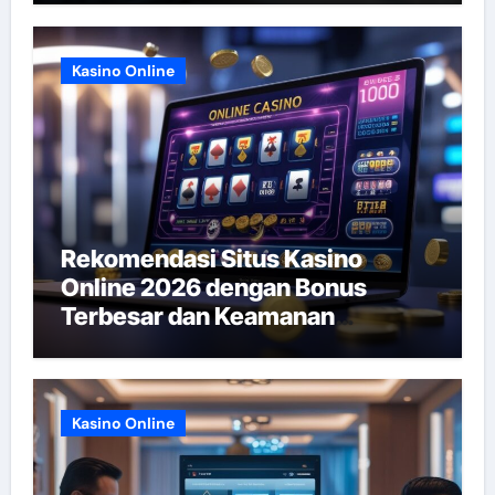
Kasino Online
Rekomendasi Situs Kasino
Online 2026 dengan Bonus
Terbesar dan Keamanan
Terpercaya
Kasino Online