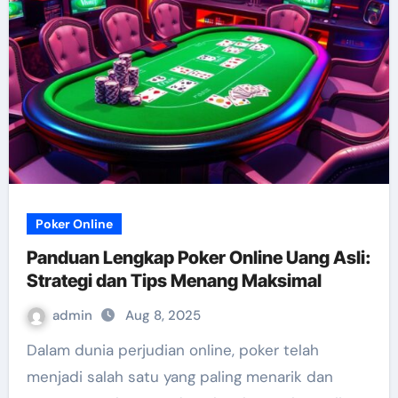
Poker Online
Panduan Lengkap Poker Online Uang Asli:
Strategi dan Tips Menang Maksimal
admin
Aug 8, 2025
Dalam dunia perjudian online, poker telah
menjadi salah satu yang paling menarik dan