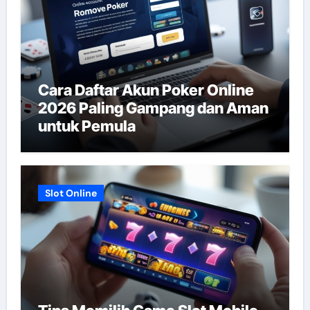
Cara Daftar Akun Poker Online
2026 Paling Gampang dan Aman
untuk Pemula
Slot Online