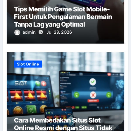
Tips Memilih Game Slot Mobile-
First Untuk Pengalaman Bermain
Tanpa Lag yang Optimal
admin
Jul 29, 2026
Slot Online
Cara Membedakan Situs Slot
Online Resmi dengan Situs Tidak