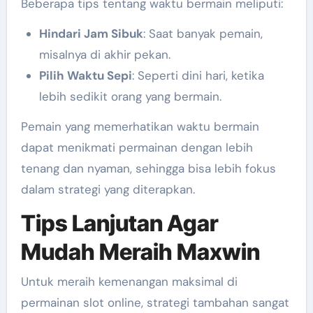
Beberapa tips tentang waktu bermain meliputi:
Hindari Jam Sibuk
: Saat banyak pemain,
misalnya di akhir pekan.
Pilih Waktu Sepi
: Seperti dini hari, ketika
lebih sedikit orang yang bermain.
Pemain yang memerhatikan waktu bermain
dapat menikmati permainan dengan lebih
tenang dan nyaman, sehingga bisa lebih fokus
dalam strategi yang diterapkan.
Tips Lanjutan Agar
Mudah Meraih Maxwin
Untuk meraih kemenangan maksimal di
permainan slot online, strategi tambahan sangat