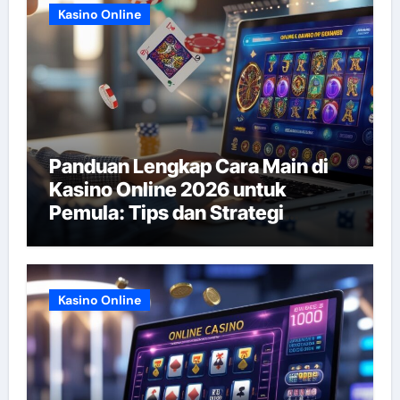
Kasino Online
Panduan Lengkap Cara Main di
Kasino Online 2026 untuk
Pemula: Tips dan Strategi
Terbaik
Kasino Online