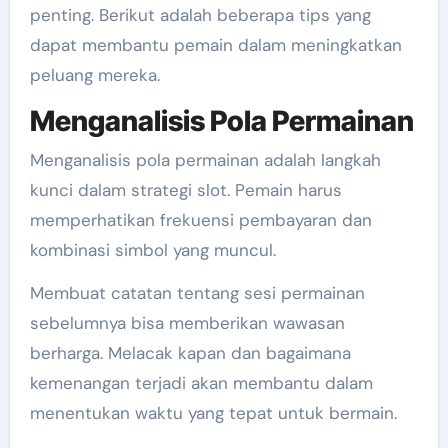
penting. Berikut adalah beberapa tips yang
dapat membantu pemain dalam meningkatkan
peluang mereka.
Menganalisis Pola Permainan
Menganalisis pola permainan adalah langkah
kunci dalam strategi slot. Pemain harus
memperhatikan frekuensi pembayaran dan
kombinasi simbol yang muncul.
Membuat catatan tentang sesi permainan
sebelumnya bisa memberikan wawasan
berharga. Melacak kapan dan bagaimana
kemenangan terjadi akan membantu dalam
menentukan waktu yang tepat untuk bermain.