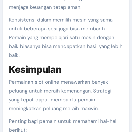
menjaga keuangan tetap aman.
Konsistensi dalam memilih mesin yang sama
untuk beberapa sesi juga bisa membantu.
Pemain yang mempelajari satu mesin dengan
baik biasanya bisa mendapatkan hasil yang lebih
baik.
Kesimpulan
Permainan slot online menawarkan banyak
peluang untuk meraih kemenangan. Strategi
yang tepat dapat membantu pemain
meningkatkan peluang meraih maxwin.
Penting bagi pemain untuk memahami hal-hal
berikut: