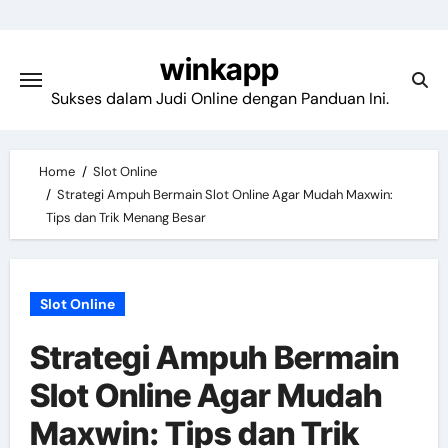
Skip
to
winkapp
content
Sukses dalam Judi Online dengan Panduan Ini.
Home
Slot Online
Strategi Ampuh Bermain Slot Online Agar Mudah Maxwin:
Tips dan Trik Menang Besar
Slot Online
Strategi Ampuh Bermain
Slot Online Agar Mudah
Maxwin: Tips dan Trik