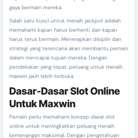
gaya bermain mereka.
Salah satu kunci untuk meraih jackpot adalah
memahami kapan harus berhenti dan kapan
harus terus bermain. Menerapkan disiplin dan
strategi yang terencana akan membantu pemain
dalam mencapai tujuan mereka. Dengan
pendekatan yang tepat, peluang untuk meraih
maxwin jauh lebih terbuka.
Dasar-Dasar Slot Online
Untuk Maxwin
Pemain perlu memahami konsep dasar slot
online untuk meningkatkan peluang meraih
kemenangan maksimal. Dengan pengetahuan