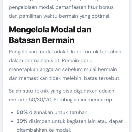
pengelolaan modal, pemanfaatan fitur bonus,
dan pemilihan waktu bermain yang optimal.
Mengelola Modal dan
Batasan Bermain
Pengelolaan modal adalah kunci untuk bertahan
dalam permainan slot. Pemain perlu
menetapkan anggaran sebelum mulai bermain
dan memastikan tidak melebihi batas tersebut.
Salah satu teknik yang bisa digunakan adalah
metode 50/30/20. Pembagian ini mencakup:
50%
digunakan untuk taruhan.
30%
disimpan untuk kegiatan lain atau dapat
ditambahkan ke modal.