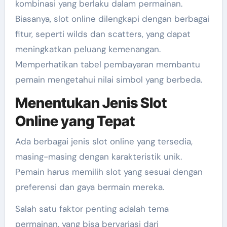
kombinasi yang berlaku dalam permainan.
Biasanya, slot online dilengkapi dengan berbagai
fitur, seperti wilds dan scatters, yang dapat
meningkatkan peluang kemenangan.
Memperhatikan tabel pembayaran membantu
pemain mengetahui nilai simbol yang berbeda.
Menentukan Jenis Slot
Online yang Tepat
Ada berbagai jenis slot online yang tersedia,
masing-masing dengan karakteristik unik.
Pemain harus memilih slot yang sesuai dengan
preferensi dan gaya bermain mereka.
Salah satu faktor penting adalah tema
permainan, yang bisa bervariasi dari