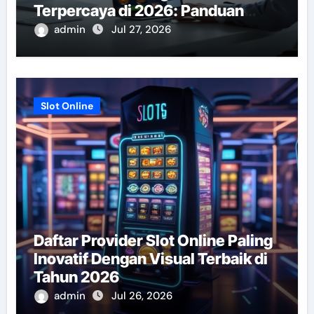
Terpercaya di 2026: Panduan
Lengkap
admin
Jul 27, 2026
Slot Online
Daftar Provider Slot Online Paling
Inovatif Dengan Visual Terbaik di
Tahun 2026
admin
Jul 26, 2026