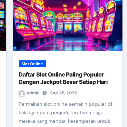
Slot Online
Daftar Slot Online Paling Populer
Dengan Jackpot Besar Setiap Hari
admin
Sep 28, 2025
Permainan slot online semakin populer di
kalangan para penjudi, terutama bagi
mereka yang mencari kesempatan untuk