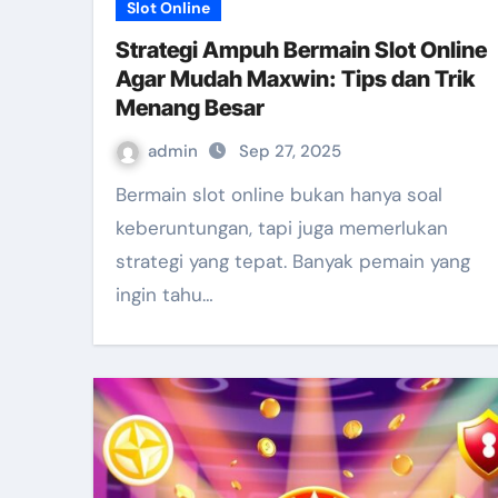
Slot Online
Strategi Ampuh Bermain Slot Online
Agar Mudah Maxwin: Tips dan Trik
Menang Besar
admin
Sep 27, 2025
Bermain slot online bukan hanya soal
keberuntungan, tapi juga memerlukan
strategi yang tepat. Banyak pemain yang
ingin tahu…