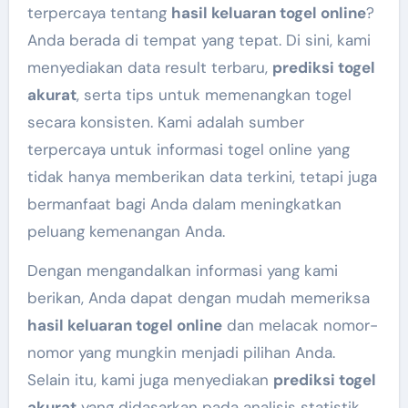
terpercaya tentang
hasil keluaran togel online
?
Anda berada di tempat yang tepat. Di sini, kami
menyediakan data result terbaru,
prediksi togel
akurat
, serta tips untuk memenangkan togel
secara konsisten. Kami adalah sumber
terpercaya untuk informasi togel online yang
tidak hanya memberikan data terkini, tetapi juga
bermanfaat bagi Anda dalam meningkatkan
peluang kemenangan Anda.
Dengan mengandalkan informasi yang kami
berikan, Anda dapat dengan mudah memeriksa
hasil keluaran togel online
dan melacak nomor-
nomor yang mungkin menjadi pilihan Anda.
Selain itu, kami juga menyediakan
prediksi togel
akurat
yang didasarkan pada analisis statistik