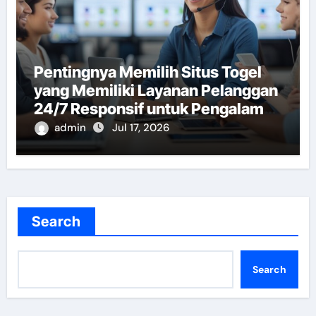
Pentingnya Memilih Situs Togel
yang Memiliki Layanan Pelanggan
24/7 Responsif untuk Pengalaman
Bermain yang Lebih Baik
admin
Jul 17, 2026
Search
Search