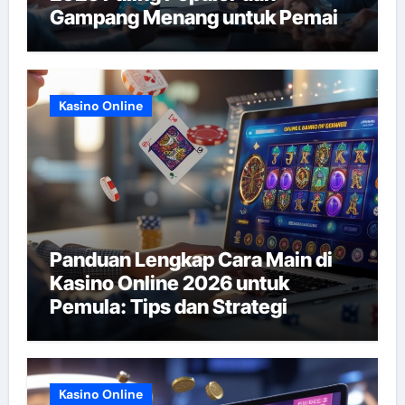
Gampang Menang untuk Pemain
Sibuk
Kasino Online
Panduan Lengkap Cara Main di
Kasino Online 2026 untuk
Pemula: Tips dan Strategi
Terbaik
Kasino Online