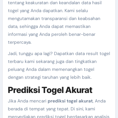
tentang keakuratan dan keandalan data hasil
togel yang Anda dapatkan. Kami selalu
mengutamakan transparansi dan keabsahan
data, sehingga Anda dapat memastikan
informasi yang Anda peroleh benar-benar
terpercaya.
Jadi, tunggu apa lagi? Dapatkan data result togel
terbaru kami sekarang juga dan tingkatkan
peluang Anda dalam memenangkan togel
dengan strategi taruhan yang lebih baik.
Prediksi Togel Akurat
Jika Anda mencari
prediksi togel akurat
, Anda
berada di tempat yang tepat. Di sini, kami
menyediakan prediksi togel berdasarkan analisis