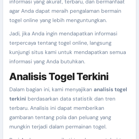
informasi yang akurat, terbaru, dan bermanfaat
agar Anda dapat meraih pengalaman bermain
togel online yang lebih menguntungkan.
Jadi, jika Anda ingin mendapatkan informasi
terpercaya tentang togel online, langsung
kunjungi situs kami untuk mendapatkan semua
informasi yang Anda butuhkan.
Analisis Togel Terkini
Dalam bagian ini, kami menyajikan
analisis togel
terkini
berdasarkan data statistik dan tren
terbaru. Analisis ini dapat memberikan
gambaran tentang pola dan peluang yang
mungkin terjadi dalam permainan togel.