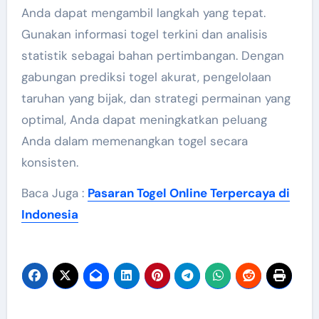
Anda dapat mengambil langkah yang tepat.
Gunakan informasi togel terkini dan analisis
statistik sebagai bahan pertimbangan. Dengan
gabungan prediksi togel akurat, pengelolaan
taruhan yang bijak, dan strategi permainan yang
optimal, Anda dapat meningkatkan peluang
Anda dalam memenangkan togel secara
konsisten.
Baca Juga :
Pasaran Togel Online Terpercaya di
Indonesia