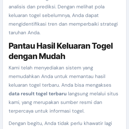
analisis dan prediksi. Dengan melihat pola
keluaran togel sebelumnya, Anda dapat
mengidentifikasi tren dan memperbaiki strategi
taruhan Anda.
Pantau Hasil Keluaran Togel
dengan Mudah
Kami telah menyediakan sistem yang
memudahkan Anda untuk memantau hasil
keluaran togel terbaru. Anda bisa mengakses
data result togel terbaru
langsung melalui situs
kami, yang merupakan sumber resmi dan
terpercaya untuk informasi togel.
Dengan begitu, Anda tidak perlu khawatir lagi