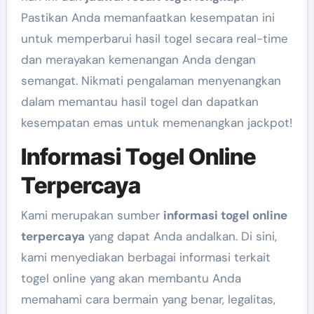
Pastikan Anda memanfaatkan kesempatan ini
untuk memperbarui hasil togel secara real-time
dan merayakan kemenangan Anda dengan
semangat. Nikmati pengalaman menyenangkan
dalam memantau hasil togel dan dapatkan
kesempatan emas untuk memenangkan jackpot!
Informasi Togel Online
Terpercaya
Kami merupakan sumber
informasi togel online
terpercaya
yang dapat Anda andalkan. Di sini,
kami menyediakan berbagai informasi terkait
togel online yang akan membantu Anda
memahami cara bermain yang benar, legalitas,