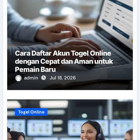
Cara Daftar Akun Togel Online
dengan Cepat dan Aman untuk
Pemain Baru
admin
Jul 18, 2026
Togel Online