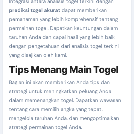
Integrasi antara analisis togel terkini dengan
prediksi togel akurat
dapat memberikan
pemahaman yang lebih komprehensif tentang
permainan togel. Dapatkan keuntungan dalam
taruhan Anda dan capai hasil yang lebih baik
dengan pengetahuan dari analisis togel terkini
yang disajikan oleh kami.
Tips Menang Main Togel
Bagian ini akan memberikan Anda tips dan
strategi untuk meningkatkan peluang Anda
dalam memenangkan togel. Dapatkan wawasan
tentang cara memilih angka yang tepat,
mengelola taruhan Anda, dan mengoptimalkan
strategi permainan togel Anda.