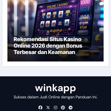
Rekomendasi Situs Kasino
Online 2026 dengan Bonus
Terbesar dan Keamanan
Terpercaya
winkapp
Sukses dalam Judi Online dengan Panduan Ini.