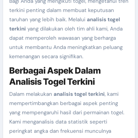
Bagi Anda yang mengikuti togel, mengetahui tren
terkini penting dalam membuat keputusan
taruhan yang lebih baik. Melalui
analisis togel
terkini
yang dilakukan oleh tim ahli kami, Anda
dapat memperoleh wawasan yang berharga
untuk membantu Anda meningkatkan peluang
kemenangan secara signifikan.
Berbagai Aspek Dalam
Analisis Togel Terkini
Dalam melakukan
analisis togel terkini
, kami
mempertimbangkan berbagai aspek penting
yang mempengaruhi hasil dari permainan togel.
Kami menganalisis data statistik seperti
peringkat angka dan frekuensi munculnya