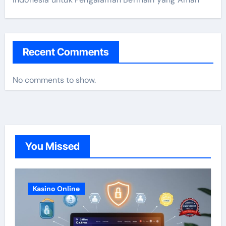
Recent Comments
No comments to show.
You Missed
Kasino Online