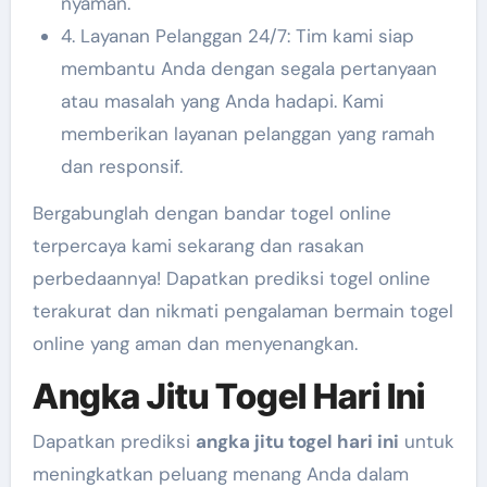
nyaman.
4. Layanan Pelanggan 24/7: Tim kami siap
membantu Anda dengan segala pertanyaan
atau masalah yang Anda hadapi. Kami
memberikan layanan pelanggan yang ramah
dan responsif.
Bergabunglah dengan bandar togel online
terpercaya kami sekarang dan rasakan
perbedaannya! Dapatkan prediksi togel online
terakurat dan nikmati pengalaman bermain togel
online yang aman dan menyenangkan.
Angka Jitu Togel Hari Ini
Dapatkan prediksi
angka jitu togel hari ini
untuk
meningkatkan peluang menang Anda dalam