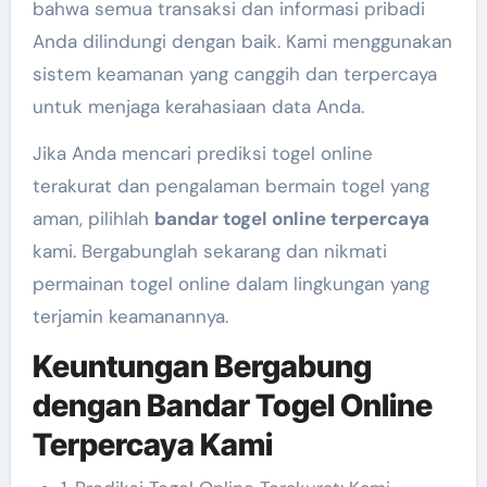
bahwa semua transaksi dan informasi pribadi
Anda dilindungi dengan baik. Kami menggunakan
sistem keamanan yang canggih dan terpercaya
untuk menjaga kerahasiaan data Anda.
Jika Anda mencari prediksi togel online
terakurat dan pengalaman bermain togel yang
aman, pilihlah
bandar togel online terpercaya
kami. Bergabunglah sekarang dan nikmati
permainan togel online dalam lingkungan yang
terjamin keamanannya.
Keuntungan Bergabung
dengan Bandar Togel Online
Terpercaya Kami