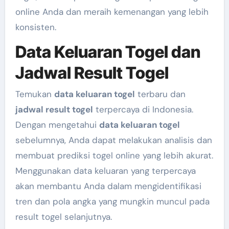
online Anda dan meraih kemenangan yang lebih
konsisten.
Data Keluaran Togel dan
Jadwal Result Togel
Temukan
data keluaran togel
terbaru dan
jadwal result togel
terpercaya di Indonesia.
Dengan mengetahui
data keluaran togel
sebelumnya, Anda dapat melakukan analisis dan
membuat prediksi togel online yang lebih akurat.
Menggunakan data keluaran yang terpercaya
akan membantu Anda dalam mengidentifikasi
tren dan pola angka yang mungkin muncul pada
result togel selanjutnya.