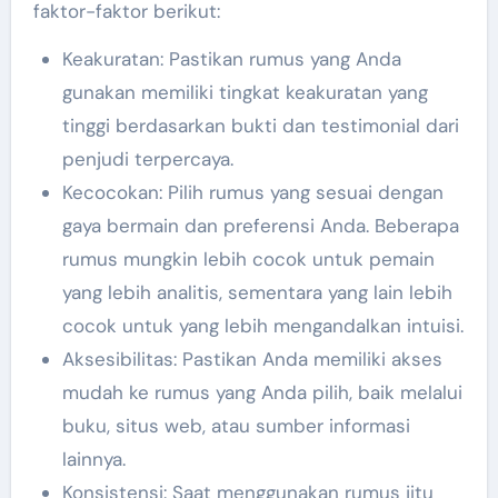
faktor-faktor berikut:
Keakuratan: Pastikan rumus yang Anda
gunakan memiliki tingkat keakuratan yang
tinggi berdasarkan bukti dan testimonial dari
penjudi terpercaya.
Kecocokan: Pilih rumus yang sesuai dengan
gaya bermain dan preferensi Anda. Beberapa
rumus mungkin lebih cocok untuk pemain
yang lebih analitis, sementara yang lain lebih
cocok untuk yang lebih mengandalkan intuisi.
Aksesibilitas: Pastikan Anda memiliki akses
mudah ke rumus yang Anda pilih, baik melalui
buku, situs web, atau sumber informasi
lainnya.
Konsistensi: Saat menggunakan rumus jitu