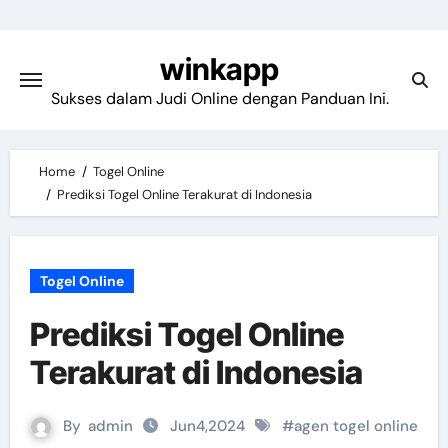
Skip
to
winkapp
content
Sukses dalam Judi Online dengan Panduan Ini.
Home
Togel Online
Prediksi Togel Online Terakurat di Indonesia
Togel Online
Prediksi Togel Online
Terakurat di Indonesia
By
admin
Jun4,2024
#
agen togel online