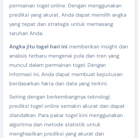
permainan togel online. Dengan menggunakan
prediksi yang akurat, Anda dapat memilih angka
yang tepat dan strategis untuk memasang
taruhan Anda.
Angka jitu togel hari ini
memberikan insight dan
analisis terbaru mengenai pola dan tren yang
muncul dalam permainan togel. Dengan
informasi ini, Anda dapat membuat keputusan
berdasarkan fakta dan data yang terkini.
Seiring dengan berkembangnya teknologi,
prediksi togel online semakin akurat dan dapat
diandalkan. Para pakar togel kini menggunakan
algoritma dan metode statistik untuk
menghasilkan prediksi yang akurat dan