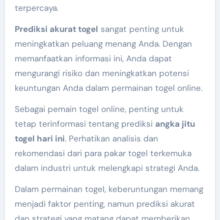
terpercaya.
Prediksi akurat togel
sangat penting untuk
meningkatkan peluang menang Anda. Dengan
memanfaatkan informasi ini, Anda dapat
mengurangi risiko dan meningkatkan potensi
keuntungan Anda dalam permainan togel online.
Sebagai pemain togel online, penting untuk
tetap terinformasi tentang prediksi
angka jitu
togel hari ini
. Perhatikan analisis dan
rekomendasi dari para pakar togel terkemuka
dalam industri untuk melengkapi strategi Anda.
Dalam permainan togel, keberuntungan memang
menjadi faktor penting, namun prediksi akurat
dan strategi yang matang dapat memberikan