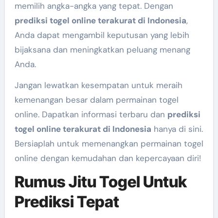
memilih angka-angka yang tepat. Dengan
prediksi togel online terakurat di Indonesia
,
Anda dapat mengambil keputusan yang lebih
bijaksana dan meningkatkan peluang menang
Anda.
Jangan lewatkan kesempatan untuk meraih
kemenangan besar dalam permainan togel
online. Dapatkan informasi terbaru dan
prediksi
togel online terakurat di Indonesia
hanya di sini.
Bersiaplah untuk memenangkan permainan togel
online dengan kemudahan dan kepercayaan diri!
Rumus Jitu Togel Untuk
Prediksi Tepat