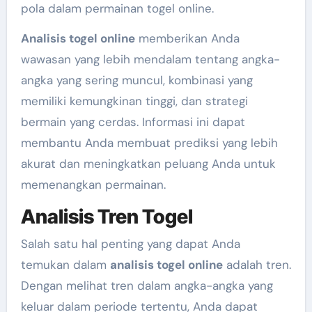
pola dalam permainan togel online.
Analisis togel online
memberikan Anda
wawasan yang lebih mendalam tentang angka-
angka yang sering muncul, kombinasi yang
memiliki kemungkinan tinggi, dan strategi
bermain yang cerdas. Informasi ini dapat
membantu Anda membuat prediksi yang lebih
akurat dan meningkatkan peluang Anda untuk
memenangkan permainan.
Analisis Tren Togel
Salah satu hal penting yang dapat Anda
temukan dalam
analisis togel online
adalah tren.
Dengan melihat tren dalam angka-angka yang
keluar dalam periode tertentu, Anda dapat