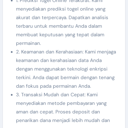
1. Prediksi Togel Online Terakurat: Kami
menyediakan prediksi togel online yang
akurat dan terpercaya. Dapatkan analisis
terbaru untuk membantu Anda dalam
membuat keputusan yang tepat dalam
permainan.
2. Keamanan dan Kerahasiaan: Kami menjaga
keamanan dan kerahasiaan data Anda
dengan menggunakan teknologi enkripsi
terkini. Anda dapat bermain dengan tenang
dan fokus pada permainan Anda.
3. Transaksi Mudah dan Cepat: Kami
menyediakan metode pembayaran yang
aman dan cepat. Proses deposit dan
penarikan dana menjadi lebih mudah dan