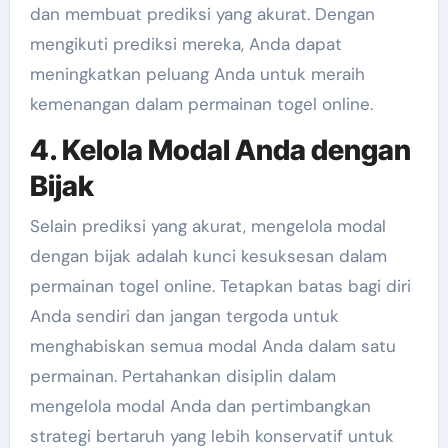
dan membuat prediksi yang akurat. Dengan
mengikuti prediksi mereka, Anda dapat
meningkatkan peluang Anda untuk meraih
kemenangan dalam permainan togel online.
4. Kelola Modal Anda dengan
Bijak
Selain prediksi yang akurat, mengelola modal
dengan bijak adalah kunci kesuksesan dalam
permainan togel online. Tetapkan batas bagi diri
Anda sendiri dan jangan tergoda untuk
menghabiskan semua modal Anda dalam satu
permainan. Pertahankan disiplin dalam
mengelola modal Anda dan pertimbangkan
strategi bertaruh yang lebih konservatif untuk