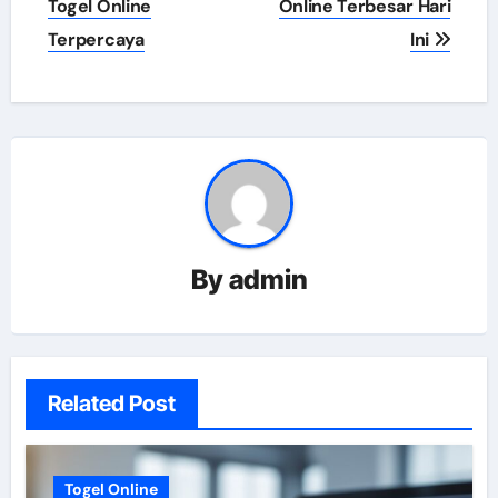
navigation
Togel Online
Online Terbesar Hari
Terpercaya
Ini
By
admin
Related Post
Togel Online