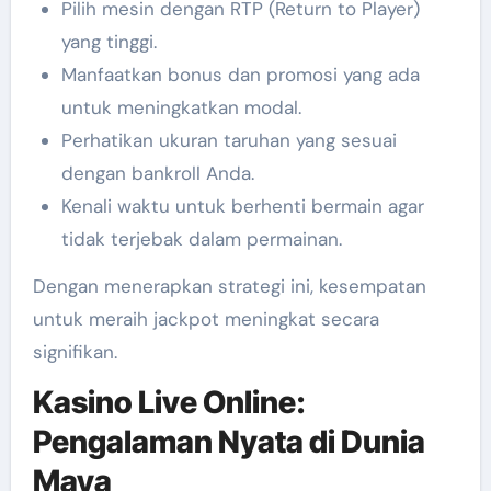
Pilih mesin dengan RTP (Return to Player)
yang tinggi.
Manfaatkan bonus dan promosi yang ada
untuk meningkatkan modal.
Perhatikan ukuran taruhan yang sesuai
dengan bankroll Anda.
Kenali waktu untuk berhenti bermain agar
tidak terjebak dalam permainan.
Dengan menerapkan strategi ini, kesempatan
untuk meraih jackpot meningkat secara
signifikan.
Kasino Live Online:
Pengalaman Nyata di Dunia
Maya