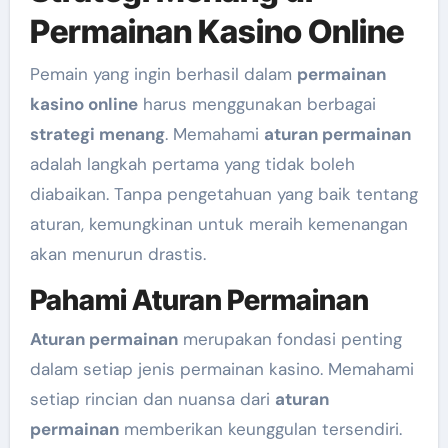
Permainan Kasino Online
Pemain yang ingin berhasil dalam
permainan
kasino online
harus menggunakan berbagai
strategi menang
. Memahami
aturan permainan
adalah langkah pertama yang tidak boleh
diabaikan. Tanpa pengetahuan yang baik tentang
aturan, kemungkinan untuk meraih kemenangan
akan menurun drastis.
Pahami Aturan Permainan
Aturan permainan
merupakan fondasi penting
dalam setiap jenis permainan kasino. Memahami
setiap rincian dan nuansa dari
aturan
permainan
memberikan keunggulan tersendiri.