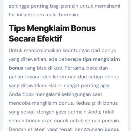
sehingga penting bagi pemain untuk memahami
hal ini sebelum mulai bermain.
Tips Mengklaim Bonus
Secara Efektif
Untuk memaksimalkan keuntungan dari bonus
yang ditawarkan, ada beberapa
tips mengklaim
bonus
yang bisa diikuti. Pertama, baca dan
pahami syarat dan ketentuan dari setiap bonus
yang ditawarkan. Hal ini sangat penting agar
Anda tidak mengalami kebingungan saat
mencoba mengklaim bonus. Kedua, pilih bonus
yang sesuai dengan gaya bermain Anda; tidak
semua bonus akan cocok untuk semua pemain.
Dengan strategi yang tepat, penggunaan
bonus