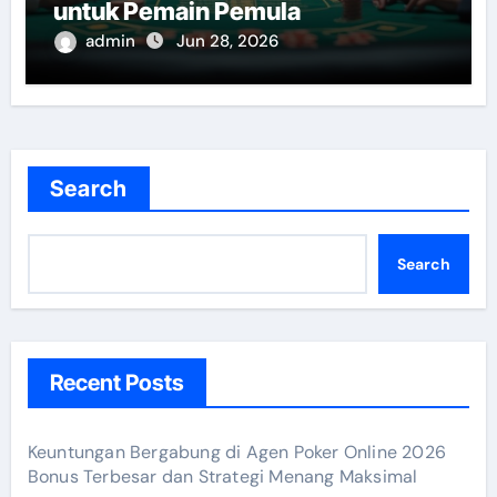
untuk Pemain Pemula
admin
Jun 28, 2026
Search
Search
Recent Posts
Keuntungan Bergabung di Agen Poker Online 2026
Bonus Terbesar dan Strategi Menang Maksimal