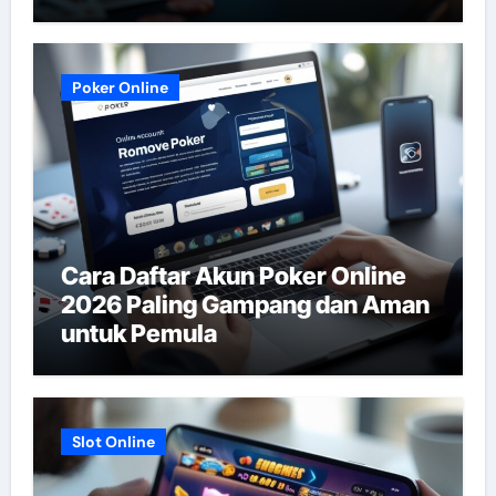
Maksimal
Poker Online
Cara Daftar Akun Poker Online
2026 Paling Gampang dan Aman
untuk Pemula
Slot Online