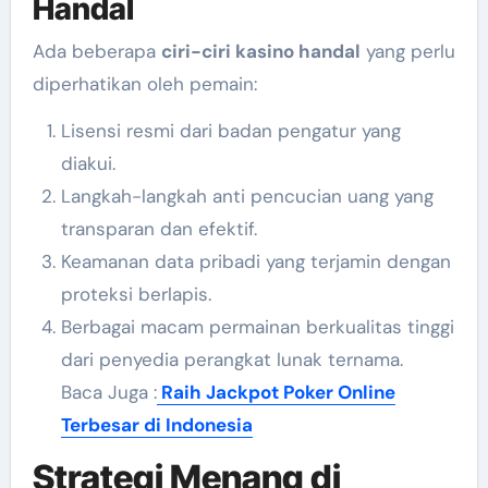
Handal
Ada beberapa
ciri-ciri kasino handal
yang perlu
diperhatikan oleh pemain:
Lisensi resmi dari badan pengatur yang
diakui.
Langkah-langkah anti pencucian uang yang
transparan dan efektif.
Keamanan data pribadi yang terjamin dengan
proteksi berlapis.
Berbagai macam permainan berkualitas tinggi
dari penyedia perangkat lunak ternama.
Baca Juga :
Raih Jackpot Poker Online
Terbesar di Indonesia
Strategi Menang di