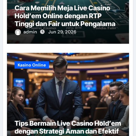
Cara Memilih Meja Live Casino
Hold’em Online dengan RTP
Tinggi dan Fair untuk Pengalaman
Bermain Optimal
admin
Jun 29, 2026
Kasino Online
Tips Bermain Live Casino Hold’em
dengan Strategi Aman dan Efektif