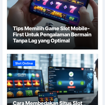
Tips Memilih Game Slot Mobile-
First Untuk Pengalaman Bermain
Tanpa Lag yang Optimal
Slot Online
Cara Membedakan Situs Slot