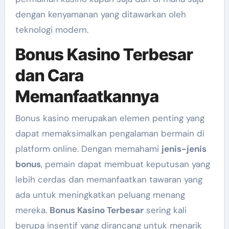
dengan kenyamanan yang ditawarkan oleh
teknologi modern.
Bonus Kasino Terbesar
dan Cara
Memanfaatkannya
Bonus kasino merupakan elemen penting yang
dapat memaksimalkan pengalaman bermain di
platform online. Dengan memahami
jenis-jenis
bonus
, pemain dapat membuat keputusan yang
lebih cerdas dan memanfaatkan tawaran yang
ada untuk meningkatkan peluang menang
mereka.
Bonus Kasino Terbesar
sering kali
berupa insentif yang dirancang untuk menarik