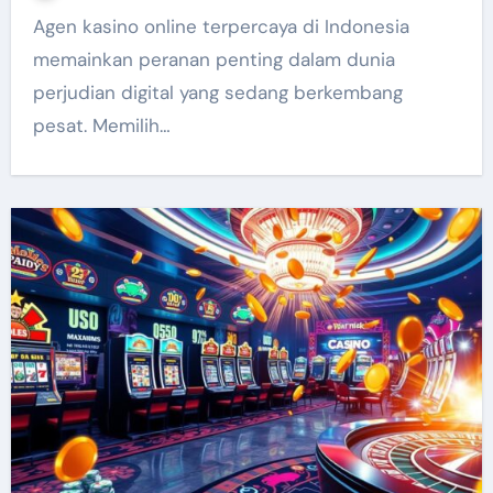
Agen kasino online terpercaya di Indonesia
memainkan peranan penting dalam dunia
perjudian digital yang sedang berkembang
pesat. Memilih…