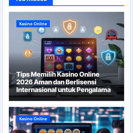
Kasino Online
Tips Memilih Kasino Online
2026 Aman dan Berlisensi
Internasional untuk Pengalaman
Bermain yang Terpercaya
Kasino Online