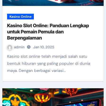
Kasino Online
Kasino Slot Online: Panduan Lengkap
untuk Pemain Pemula dan
Berpengalaman
admin
Jan 10, 2025
Kasino slot online telah menjadi salah satu
bentuk hiburan yang paling populer di dunia
maya. Dengan berbagai variasi…