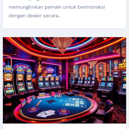
memungkinkan pemain untuk berinteraksi
dengan dealer secara…