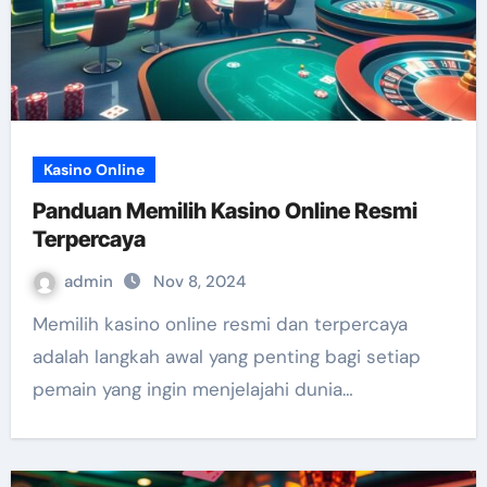
Kasino Online
Panduan Memilih Kasino Online Resmi
Terpercaya
admin
Nov 8, 2024
Memilih kasino online resmi dan terpercaya
adalah langkah awal yang penting bagi setiap
pemain yang ingin menjelajahi dunia…