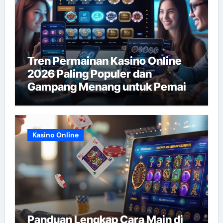
Tren Permainan Kasino Online
2026 Paling Populer dan
Gampang Menang untuk Pemain
Sibuk
Kasino Online
Panduan Lengkap Cara Main di