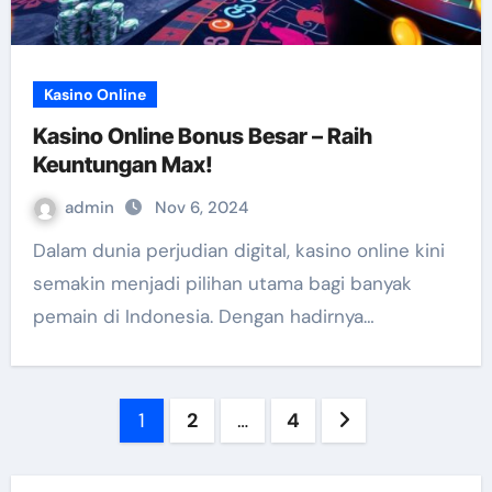
Kasino Online
Kasino Online Bonus Besar – Raih
Keuntungan Max!
admin
Nov 6, 2024
Dalam dunia perjudian digital, kasino online kini
semakin menjadi pilihan utama bagi banyak
pemain di Indonesia. Dengan hadirnya…
Posts
1
2
…
4
pagination