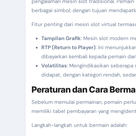
pengalaman mesin slot tradisional. Pemai
berbagai simbol, dengan tujuan mendapat
Fitur penting dari mesin slot virtual termas
Tampilan Grafik
: Mesin slot modern m
RTP (Return to Player)
: Ini menunjukka
dibayarkan kembali kepada pemain dari
Volatilitas
: Mengindikasikan seberapa
didapat, dengan kategori rendah, sedang
Peraturan dan Cara Berma
Sebelum memulai permainan, pemain perlu
memiliki tabel pembayaran yang mengident
Langkah-langkah untuk bermain adalah: