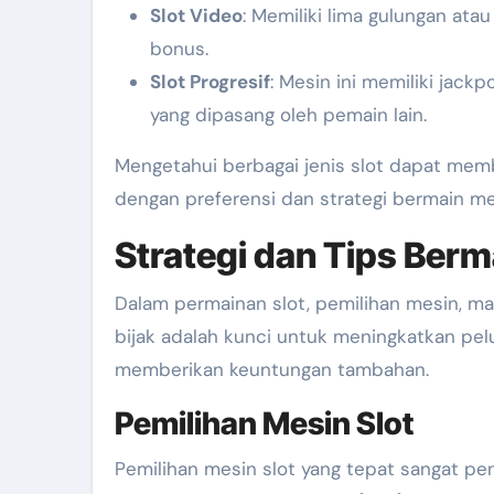
Slot Video
: Memiliki lima gulungan atau
bonus.
Slot Progresif
: Mesin ini memiliki jack
yang dipasang oleh pemain lain.
Mengetahui berbagai jenis slot dapat mem
dengan preferensi dan strategi bermain me
Strategi dan Tips Berm
Dalam permainan slot, pemilihan mesin, 
bijak adalah kunci untuk meningkatkan pe
memberikan keuntungan tambahan.
Pemilihan Mesin Slot
Pemilihan mesin slot yang tepat sangat pe