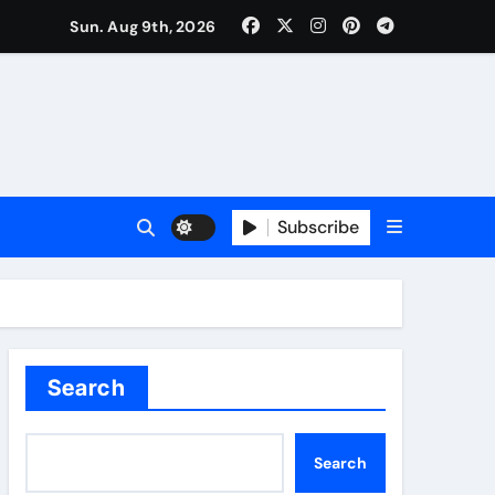
Sun. Aug 9th, 2026
gemar
simal
 Lengkap
Subscribe
k
Search
Search