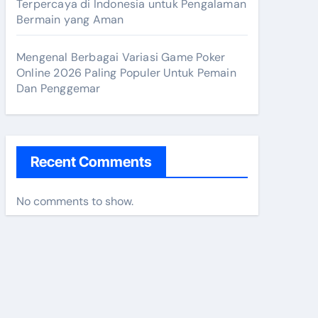
Terpercaya di Indonesia untuk Pengalaman
Bermain yang Aman
Mengenal Berbagai Variasi Game Poker
Online 2026 Paling Populer Untuk Pemain
Dan Penggemar
Recent Comments
No comments to show.