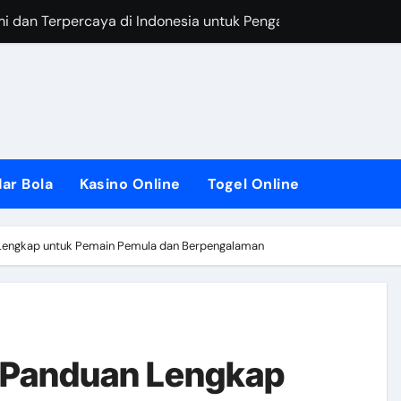
e Poker Online 2026 Paling Populer Untuk Pemain Dan Peng
Poker Online 2026 Bonus Terbesar dan Strategi Menang Mak
e 2026 Paling Gampang dan Aman untuk Pemula
-First Untuk Pengalaman Bermain Tanpa Lag yang Optimal
line Resmi dengan Situs Tidak Terpercaya di 2026: Panduan
ar Bola
Kasino Online
Togel Online
ing Inovatif Dengan Visual Terbaik di Tahun 2026
2026 Paling Populer dan Gampang Menang untuk Pemain Sibu
n Lengkap untuk Pemain Pemula dan Berpengalaman
: Panduan Lengkap