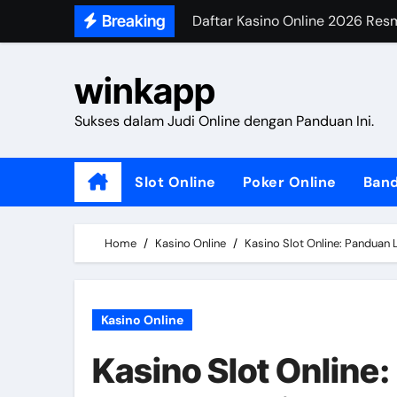
Skip
Breaking
Mengenal Berbagai Variasi Gam
to
content
Keuntungan Bergabung di Agen 
winkapp
Cara Daftar Akun Poker Onlin
Sukses dalam Judi Online dengan Panduan Ini.
Tips Memilih Game Slot Mobile
Cara Membedakan Situs Slot On
Slot Online
Poker Online
Band
Daftar Provider Slot Online Pal
Tren Permainan Kasino Online 
Home
Kasino Online
Kasino Slot Online: Pandua
Kasino Online
Kasino Slot Online