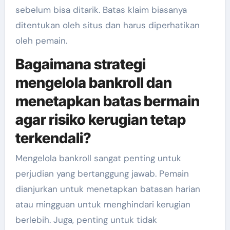
sebelum bisa ditarik. Batas klaim biasanya
ditentukan oleh situs dan harus diperhatikan
oleh pemain.
Bagaimana strategi
mengelola bankroll dan
menetapkan batas bermain
agar risiko kerugian tetap
terkendali?
Mengelola bankroll sangat penting untuk
perjudian yang bertanggung jawab. Pemain
dianjurkan untuk menetapkan batasan harian
atau mingguan untuk menghindari kerugian
berlebih. Juga, penting untuk tidak