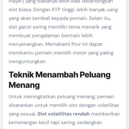
Player) yang biasanya lebih baik dibandingkan
slot biasa. Dengan RTP tinggi, lebih banyak uang
yang akan kembali kepada pemain. Selain itu,
slot gacor sering memiliki tema menarik yang
membuat pengalaman bermain lebih
menyenangkan. Memahami fitur ini dapat
membantu pemain memilih mesin yang paling
menguntungkan.
Teknik Menambah Peluang
Menang
Untuk meningkatkan peluang menang, pemain
disarankan untuk memilih slot dengan volatilitas
yang sesuai.
Slot volatilitas rendah
memberikan
kemenangan kecil tapi sering, sedangkan