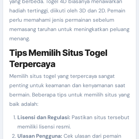
yang berbeda. Togel 4D biasanya menawarkan
hadiah tertinggi, diikuti oleh 3D dan 2D. Pemain
perlu memahami jenis permainan sebelum
memasang taruhan untuk meningkatkan peluang
menang.
Tips Memilih Situs Togel
Terpercaya
Memilih situs togel yang terpercaya sangat
penting untuk keamanan dan kenyamanan saat
bermain. Beberapa tips untuk memilih situs yang
baik adalah:
Lisensi dan Regulasi:
Pastikan situs tersebut
memiliki lisensi resmi.
Ulasan Pengguna:
Cek ulasan dari pemain