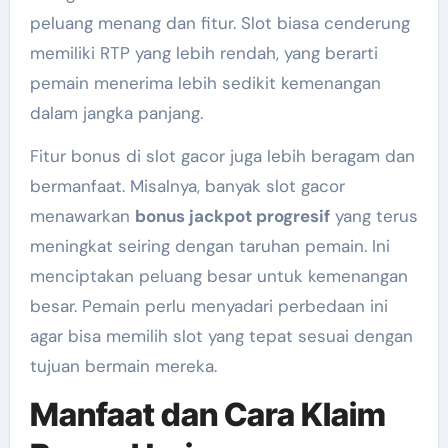
peluang menang dan fitur. Slot biasa cenderung
memiliki RTP yang lebih rendah, yang berarti
pemain menerima lebih sedikit kemenangan
dalam jangka panjang.
Fitur bonus di slot gacor juga lebih beragam dan
bermanfaat. Misalnya, banyak slot gacor
menawarkan
bonus jackpot progresif
yang terus
meningkat seiring dengan taruhan pemain. Ini
menciptakan peluang besar untuk kemenangan
besar. Pemain perlu menyadari perbedaan ini
agar bisa memilih slot yang tepat sesuai dengan
tujuan bermain mereka.
Manfaat dan Cara Klaim