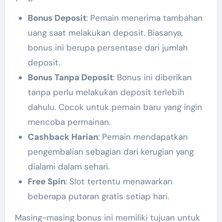
Bonus Deposit
: Pemain menerima tambahan
uang saat melakukan deposit. Biasanya,
bonus ini berupa persentase dari jumlah
deposit.
Bonus Tanpa Deposit
: Bonus ini diberikan
tanpa perlu melakukan deposit terlebih
dahulu. Cocok untuk pemain baru yang ingin
mencoba permainan.
Cashback Harian
: Pemain mendapatkan
pengembalian sebagian dari kerugian yang
dialami dalam sehari.
Free Spin
: Slot tertentu menawarkan
beberapa putaran gratis setiap hari.
Masing-masing bonus ini memiliki tujuan untuk