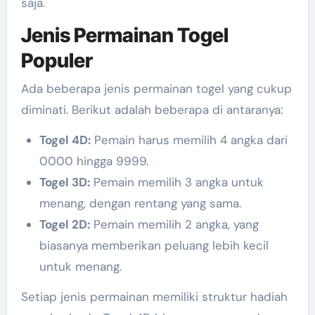
saja.
Jenis Permainan Togel
Populer
Ada beberapa jenis permainan togel yang cukup
diminati. Berikut adalah beberapa di antaranya:
Togel 4D:
Pemain harus memilih 4 angka dari
0000 hingga 9999.
Togel 3D:
Pemain memilih 3 angka untuk
menang, dengan rentang yang sama.
Togel 2D:
Pemain memilih 2 angka, yang
biasanya memberikan peluang lebih kecil
untuk menang.
Setiap jenis permainan memiliki struktur hadiah