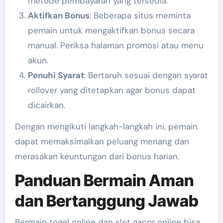
metode pembayaran yang tersedia.
Aktifkan Bonus
: Beberapa situs meminta
pemain untuk mengaktifkan bonus secara
manual. Periksa halaman promosi atau menu
akun.
Penuhi Syarat
: Bertaruh sesuai dengan syarat
rollover yang ditetapkan agar bonus dapat
dicairkan.
Dengan mengikuti langkah-langkah ini, pemain
dapat memaksimalkan peluang menang dan
merasakan keuntungan dari bonus harian.
Panduan Bermain Aman
dan Bertanggung Jawab
Bermain togel online dan slot gacor online bisa