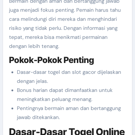
Bermain dengan aman dan bertanggung jawab
juga menjadi fokus penting. Pemain harus tahu
cara melindungi diri mereka dan menghindari
risiko yang tidak perlu. Dengan informasi yang
tepat, mereka bisa menikmati permainan
dengan lebih tenang.
Pokok-Pokok Penting
Dasar-dasar togel dan slot gacor dijelaskan
dengan jelas.
Bonus harian dapat dimanfaatkan untuk
meningkatkan peluang menang.
Pentingnya bermain aman dan bertanggung
jawab ditekankan.
Dasar-Dasar Togel Online