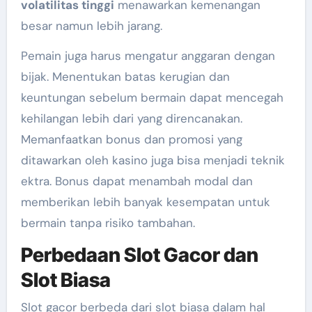
volatilitas tinggi
menawarkan kemenangan
besar namun lebih jarang.
Pemain juga harus mengatur anggaran dengan
bijak. Menentukan batas kerugian dan
keuntungan sebelum bermain dapat mencegah
kehilangan lebih dari yang direncanakan.
Memanfaatkan bonus dan promosi yang
ditawarkan oleh kasino juga bisa menjadi teknik
ektra. Bonus dapat menambah modal dan
memberikan lebih banyak kesempatan untuk
bermain tanpa risiko tambahan.
Perbedaan Slot Gacor dan
Slot Biasa
Slot gacor berbeda dari slot biasa dalam hal