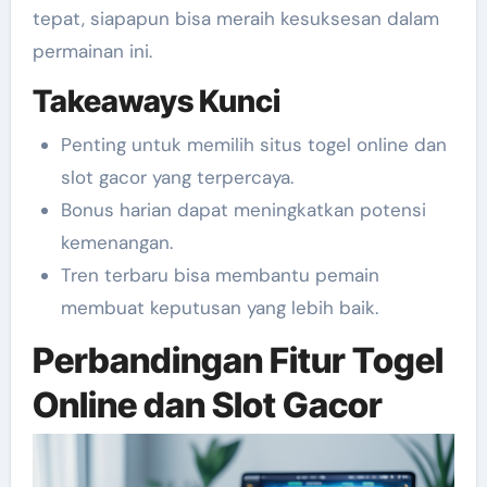
tepat, siapapun bisa meraih kesuksesan dalam
permainan ini.
Takeaways Kunci
Penting untuk memilih situs togel online dan
slot gacor yang terpercaya.
Bonus harian dapat meningkatkan potensi
kemenangan.
Tren terbaru bisa membantu pemain
membuat keputusan yang lebih baik.
Perbandingan Fitur Togel
Online dan Slot Gacor