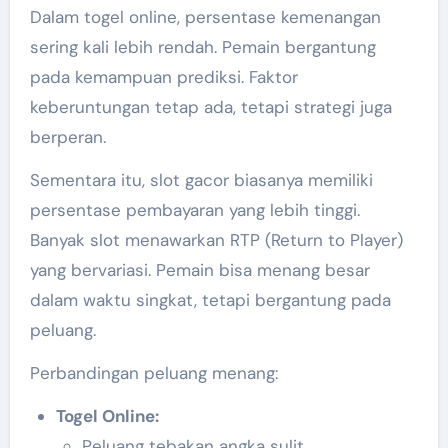
Dalam togel online, persentase kemenangan
sering kali lebih rendah. Pemain bergantung
pada kemampuan prediksi. Faktor
keberuntungan tetap ada, tetapi strategi juga
berperan.
Sementara itu, slot gacor biasanya memiliki
persentase pembayaran yang lebih tinggi.
Banyak slot menawarkan RTP (Return to Player)
yang bervariasi. Pemain bisa menang besar
dalam waktu singkat, tetapi bergantung pada
peluang.
Perbandingan peluang menang:
Togel Online:
Peluang tebakan angka sulit