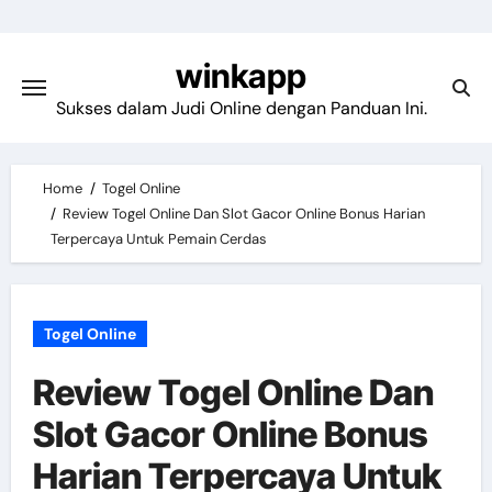
Skip
to
winkapp
content
Sukses dalam Judi Online dengan Panduan Ini.
Home
Togel Online
Review Togel Online Dan Slot Gacor Online Bonus Harian
Terpercaya Untuk Pemain Cerdas
Togel Online
Review Togel Online Dan
Slot Gacor Online Bonus
Harian Terpercaya Untuk