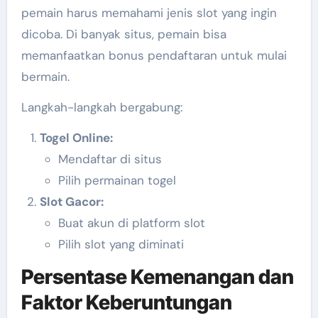
pemain harus memahami jenis slot yang ingin
dicoba. Di banyak situs, pemain bisa
memanfaatkan bonus pendaftaran untuk mulai
bermain.
Langkah-langkah bergabung:
Togel Online:
Mendaftar di situs
Pilih permainan togel
Slot Gacor:
Buat akun di platform slot
Pilih slot yang diminati
Persentase Kemenangan dan
Faktor Keberuntungan