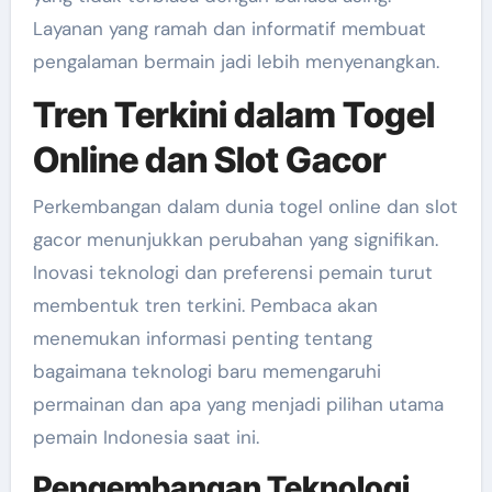
Layanan yang ramah dan informatif membuat
pengalaman bermain jadi lebih menyenangkan.
Tren Terkini dalam Togel
Online dan Slot Gacor
Perkembangan dalam dunia togel online dan slot
gacor menunjukkan perubahan yang signifikan.
Inovasi teknologi dan preferensi pemain turut
membentuk tren terkini. Pembaca akan
menemukan informasi penting tentang
bagaimana teknologi baru memengaruhi
permainan dan apa yang menjadi pilihan utama
pemain Indonesia saat ini.
Pengembangan Teknologi