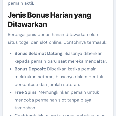
pemain aktif.
Jenis Bonus Harian yang
Ditawarkan
Berbagai jenis bonus harian ditawarkan oleh
situs togel dan slot online. Contohnya termasuk:
Bonus Selamat Datang
: Biasanya diberikan
kepada pemain baru saat mereka mendaftar.
Bonus Deposit
: Diberikan ketika pemain
melakukan setoran, biasanya dalam bentuk
persentase dari jumlah setoran.
Free Spins
: Memungkinkan pemain untuk
mencoba permainan slot tanpa biaya
tambahan.
Cashback
: Menawarkan pengembalian uang