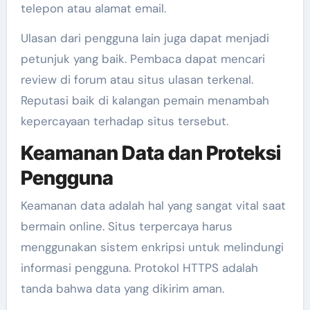
telepon atau alamat email.
Ulasan dari pengguna lain juga dapat menjadi
petunjuk yang baik. Pembaca dapat mencari
review di forum atau situs ulasan terkenal.
Reputasi baik di kalangan pemain menambah
kepercayaan terhadap situs tersebut.
Keamanan Data dan Proteksi
Pengguna
Keamanan data adalah hal yang sangat vital saat
bermain online. Situs terpercaya harus
menggunakan sistem enkripsi untuk melindungi
informasi pengguna. Protokol HTTPS adalah
tanda bahwa data yang dikirim aman.