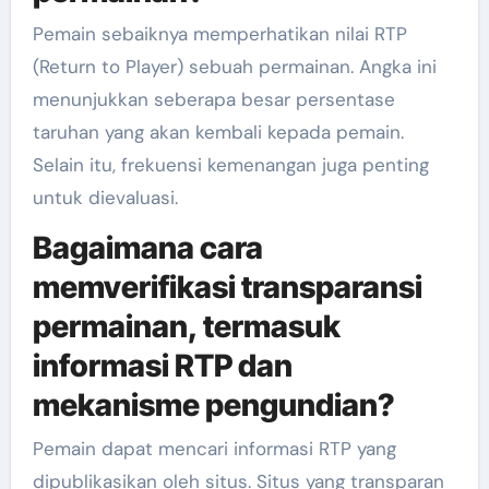
Pemain sebaiknya memperhatikan nilai RTP
(Return to Player) sebuah permainan. Angka ini
menunjukkan seberapa besar persentase
taruhan yang akan kembali kepada pemain.
Selain itu, frekuensi kemenangan juga penting
untuk dievaluasi.
Bagaimana cara
memverifikasi transparansi
permainan, termasuk
informasi RTP dan
mekanisme pengundian?
Pemain dapat mencari informasi RTP yang
dipublikasikan oleh situs. Situs yang transparan