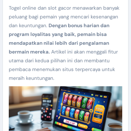
Togel online dan slot gacor menawarkan banyak
peluang bagi pemain yang mencari kesenangan
dan keuntungan.
Dengan bonus harian dan
program loyalitas yang baik, pemain bisa
mendapatkan nilai lebih dari pengalaman
bermain mereka.
Artikel ini akan menggali fitur
utama dari kedua pilihan ini dan membantu
pembaca menemukan situs terpercaya untuk
meraih keuntungan.