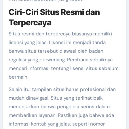
Ciri-Ciri Situs Resmi dan
Terpercaya
Situs resmi dan terpercaya biasanya memiliki
lisensi yang jelas. Lisensi ini menjadi tanda
bahwa situs tersebut diawasi oleh badan
regulasi yang berwenang. Pembaca sebaiknya
mencari informasi tentang lisensi situs sebelum
bermain.
Selain itu, tampilan situs harus profesional dan
mudah dinavigasi. Situs yang terlihat baik
menunjukkan bahwa pengelola serius dalam
memberikan layanan. Pastikan juga bahwa ada
informasi kontak yang jelas, seperti nomor