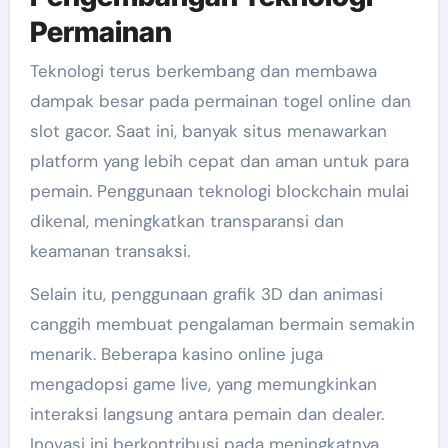
Permainan
Teknologi terus berkembang dan membawa
dampak besar pada permainan togel online dan
slot gacor. Saat ini, banyak situs menawarkan
platform yang lebih cepat dan aman untuk para
pemain. Penggunaan teknologi blockchain mulai
dikenal, meningkatkan transparansi dan
keamanan transaksi.
Selain itu, penggunaan grafik 3D dan animasi
canggih membuat pengalaman bermain semakin
menarik. Beberapa kasino online juga
mengadopsi game live, yang memungkinkan
interaksi langsung antara pemain dan dealer.
Inovasi ini berkontribusi pada meningkatnya