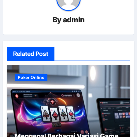
By
admin
Related Post
Poker Online
Mengenal Berbagai Variasi Game