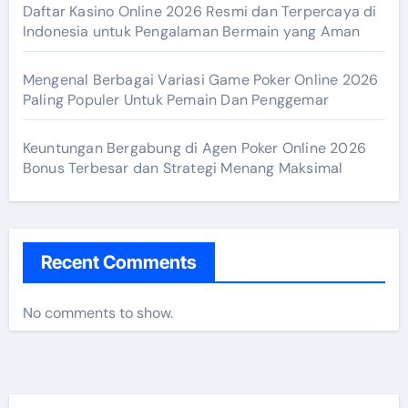
Daftar Kasino Online 2026 Resmi dan Terpercaya di
Indonesia untuk Pengalaman Bermain yang Aman
Mengenal Berbagai Variasi Game Poker Online 2026
Paling Populer Untuk Pemain Dan Penggemar
Keuntungan Bergabung di Agen Poker Online 2026
Bonus Terbesar dan Strategi Menang Maksimal
Recent Comments
No comments to show.