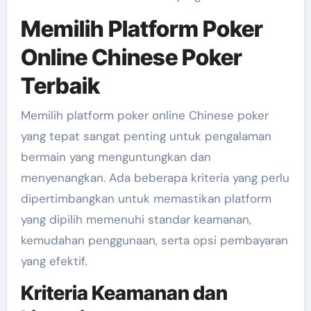
Memilih Platform Poker
Online Chinese Poker
Terbaik
Memilih platform poker online Chinese poker
yang tepat sangat penting untuk pengalaman
bermain yang menguntungkan dan
menyenangkan. Ada beberapa kriteria yang perlu
dipertimbangkan untuk memastikan platform
yang dipilih memenuhi standar keamanan,
kemudahan penggunaan, serta opsi pembayaran
yang efektif.
Kriteria Keamanan dan