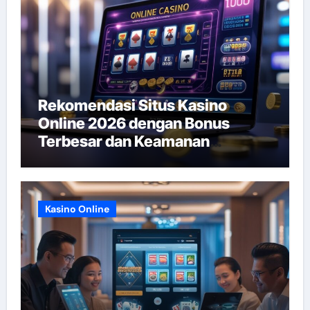
Rekomendasi Situs Kasino
Online 2026 dengan Bonus
Terbesar dan Keamanan
Terpercaya
Kasino Online