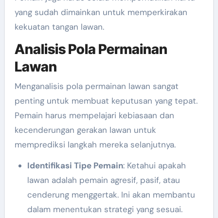
yang sudah dimainkan untuk memperkirakan
kekuatan tangan lawan.
Analisis Pola Permainan
Lawan
Menganalisis pola permainan lawan sangat
penting untuk membuat keputusan yang tepat.
Pemain harus mempelajari kebiasaan dan
kecenderungan gerakan lawan untuk
memprediksi langkah mereka selanjutnya.
Identifikasi Tipe Pemain
: Ketahui apakah
lawan adalah pemain agresif, pasif, atau
cenderung menggertak. Ini akan membantu
dalam menentukan strategi yang sesuai.