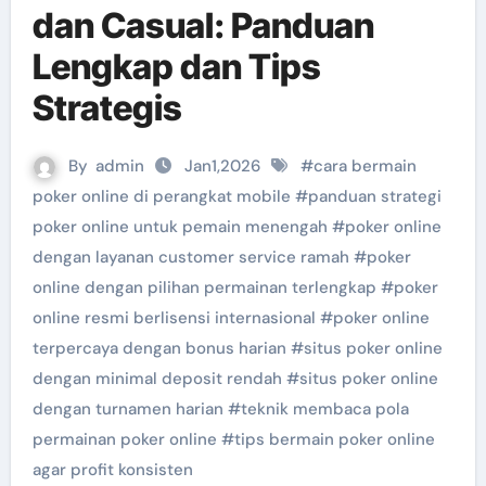
dan Casual: Panduan
Lengkap dan Tips
Strategis
By
admin
Jan1,2026
#
cara bermain
poker online di perangkat mobile
#
panduan strategi
poker online untuk pemain menengah
#
poker online
dengan layanan customer service ramah
#
poker
online dengan pilihan permainan terlengkap
#
poker
online resmi berlisensi internasional
#
poker online
terpercaya dengan bonus harian
#
situs poker online
dengan minimal deposit rendah
#
situs poker online
dengan turnamen harian
#
teknik membaca pola
permainan poker online
#
tips bermain poker online
agar profit konsisten