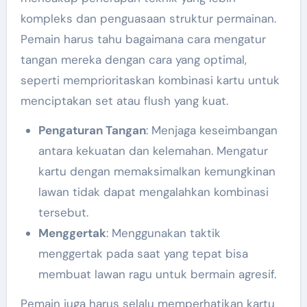
kompleks dan penguasaan struktur permainan.
Pemain harus tahu bagaimana cara mengatur
tangan mereka dengan cara yang optimal,
seperti memprioritaskan kombinasi kartu untuk
menciptakan set atau flush yang kuat.
Pengaturan Tangan
: Menjaga keseimbangan
antara kekuatan dan kelemahan. Mengatur
kartu dengan memaksimalkan kemungkinan
lawan tidak dapat mengalahkan kombinasi
tersebut.
Menggertak
: Menggunakan taktik
menggertak pada saat yang tepat bisa
membuat lawan ragu untuk bermain agresif.
Pemain juga harus selalu memperhatikan kartu