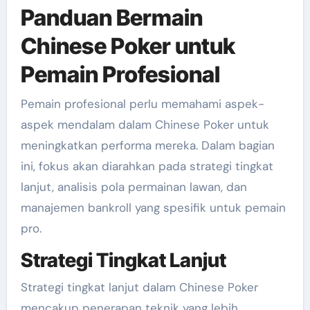
Panduan Bermain
Chinese Poker untuk
Pemain Profesional
Pemain profesional perlu memahami aspek-
aspek mendalam dalam Chinese Poker untuk
meningkatkan performa mereka. Dalam bagian
ini, fokus akan diarahkan pada strategi tingkat
lanjut, analisis pola permainan lawan, dan
manajemen bankroll yang spesifik untuk pemain
pro.
Strategi Tingkat Lanjut
Strategi tingkat lanjut dalam Chinese Poker
mencakup penerapan teknik yang lebih