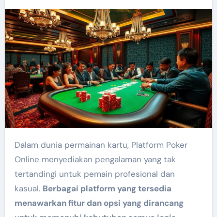
Dalam dunia permainan kartu, Platform Poker
Online menyediakan pengalaman yang tak
tertandingi untuk pemain profesional dan
kasual.
Berbagai platform yang tersedia
menawarkan fitur dan opsi yang dirancang