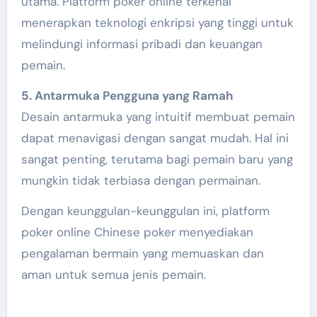
utama. Platform poker online terkenal
menerapkan teknologi enkripsi yang tinggi untuk
melindungi informasi pribadi dan keuangan
pemain.
5. Antarmuka Pengguna yang Ramah
Desain antarmuka yang intuitif membuat pemain
dapat menavigasi dengan sangat mudah. Hal ini
sangat penting, terutama bagi pemain baru yang
mungkin tidak terbiasa dengan permainan.
Dengan keunggulan-keunggulan ini, platform
poker online Chinese poker menyediakan
pengalaman bermain yang memuaskan dan
aman untuk semua jenis pemain.