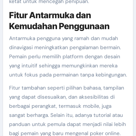
ketat untuk mencegah penipuan.
Fitur Antarmuka dan
Kemudahan Penggunaan
Antarmuka pengguna yang ramah dan mudah
dinavigasi meningkatkan pengalaman bermain.
Pemain perlu memilih platform dengan desain
yang intuitif sehingga memungkinkan mereka
untuk fokus pada permainan tanpa kebingungan.
Fitur tambahan seperti pilihan bahasa, tampilan
yang dapat disesuaikan, dan aksesibilitas di
berbagai perangkat, termasuk mobile, juga
sangat berharga. Selain itu, adanya tutorial atau
panduan untuk pemula dapat menjadi nilai lebih
bagi pemain yang baru mengenal poker online.