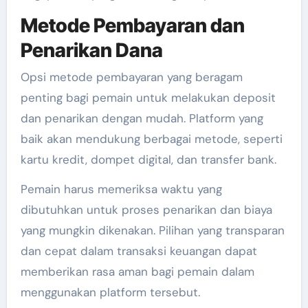
Metode Pembayaran dan
Penarikan Dana
Opsi metode pembayaran yang beragam
penting bagi pemain untuk melakukan deposit
dan penarikan dengan mudah. Platform yang
baik akan mendukung berbagai metode, seperti
kartu kredit, dompet digital, dan transfer bank.
Pemain harus memeriksa waktu yang
dibutuhkan untuk proses penarikan dan biaya
yang mungkin dikenakan. Pilihan yang transparan
dan cepat dalam transaksi keuangan dapat
memberikan rasa aman bagi pemain dalam
menggunakan platform tersebut.