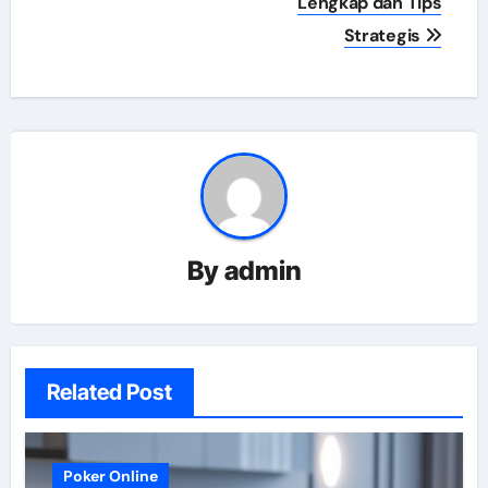
Lengkap dan Tips
Strategis
By
admin
Related Post
Poker Online