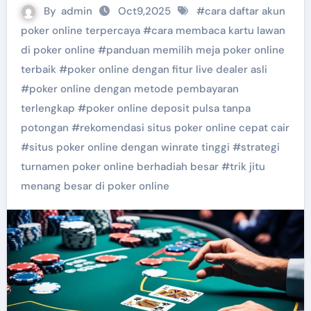
By
admin
Oct9,2025
#
cara daftar akun
poker online terpercaya
#
cara membaca kartu lawan
di poker online
#
panduan memilih meja poker online
terbaik
#
poker online dengan fitur live dealer asli
#
poker online dengan metode pembayaran
terlengkap
#
poker online deposit pulsa tanpa
potongan
#
rekomendasi situs poker online cepat cair
#
situs poker online dengan winrate tinggi
#
strategi
turnamen poker online berhadiah besar
#
trik jitu
menang besar di poker online