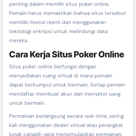
penting dalam memilih situs poker online.
Pemain harus memastikan bahwa situs tersebut
memiliki lisensi resmi dan menggunakan
teknologi enkripsi untuk melindungi data
mereka.
Cara Kerja Situs Poker Online
Situs poker online berfungsi dengan
menyediakan ruang virtual di mana pemain
dapat berkumpul untuk bermain. Setiap pemain
mendaftar membuat akun dan menyetor uang
untuk bermain.
Permainan berlangsung secara real-time, sering
kali menggunakan dealer virtual atau perangkat
lunak canggih yang mensimulasikan permainan.