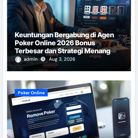
Keuntungan Bergabung di Agen
Poker Online 2026 Bonus
Terbesar dan Strategi Menang
Maksimal
admin
Aug 3, 2026
Poker Online