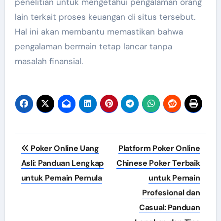
penelitian untuk mengetahui pengalaman orang
lain terkait proses keuangan di situs tersebut.
Hal ini akan membantu memastikan bahwa
pengalaman bermain tetap lancar tanpa
masalah finansial.
Post
Poker Online Uang
Platform Poker Online
navigation
Asli: Panduan Lengkap
Chinese Poker Terbaik
untuk Pemain Pemula
untuk Pemain
Profesional dan
Casual: Panduan