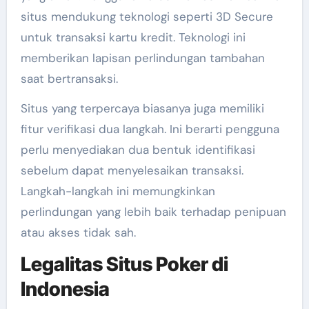
situs mendukung teknologi seperti 3D Secure
untuk transaksi kartu kredit. Teknologi ini
memberikan lapisan perlindungan tambahan
saat bertransaksi.
Situs yang terpercaya biasanya juga memiliki
fitur verifikasi dua langkah. Ini berarti pengguna
perlu menyediakan dua bentuk identifikasi
sebelum dapat menyelesaikan transaksi.
Langkah-langkah ini memungkinkan
perlindungan yang lebih baik terhadap penipuan
atau akses tidak sah.
Legalitas Situs Poker di
Indonesia