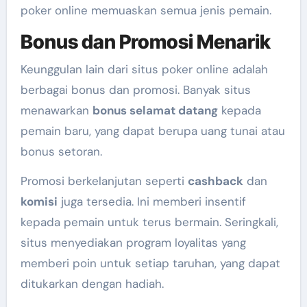
poker online memuaskan semua jenis pemain.
Bonus dan Promosi Menarik
Keunggulan lain dari situs poker online adalah
berbagai bonus dan promosi. Banyak situs
menawarkan
bonus selamat datang
kepada
pemain baru, yang dapat berupa uang tunai atau
bonus setoran.
Promosi berkelanjutan seperti
cashback
dan
komisi
juga tersedia. Ini memberi insentif
kepada pemain untuk terus bermain. Seringkali,
situs menyediakan program loyalitas yang
memberi poin untuk setiap taruhan, yang dapat
ditukarkan dengan hadiah.