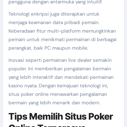
pengguna dengan antarmuka yang intuitif.
Teknologi enkripsi juga diterapkan untuk
menjaga keamanan data pribadi pemain.
Keberadaan fitur multi-platform memungkinkan
pemain untuk menikmati permainan di berbagai
perangkat, baik PC maupun mobile.
Inovasi seperti permainan live dealer semakin
populer. Ini memberikan pengalaman bermain
yang lebih interaktif dan mendekati permainan
kasino nyata. Dengan kemajuan teknologi ini,
situs poker online menawarkan pengalaman
bermain yang lebih menarik dan modern.
Tips Memilih Situs Poker