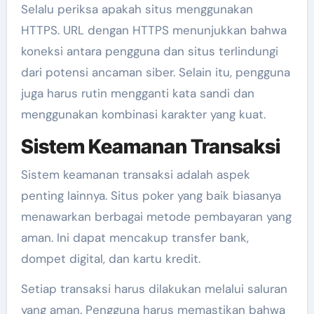
Selalu periksa apakah situs menggunakan
HTTPS. URL dengan HTTPS menunjukkan bahwa
koneksi antara pengguna dan situs terlindungi
dari potensi ancaman siber. Selain itu, pengguna
juga harus rutin mengganti kata sandi dan
menggunakan kombinasi karakter yang kuat.
Sistem Keamanan Transaksi
Sistem keamanan transaksi adalah aspek
penting lainnya. Situs poker yang baik biasanya
menawarkan berbagai metode pembayaran yang
aman. Ini dapat mencakup transfer bank,
dompet digital, dan kartu kredit.
Setiap transaksi harus dilakukan melalui saluran
yang aman. Pengguna harus memastikan bahwa