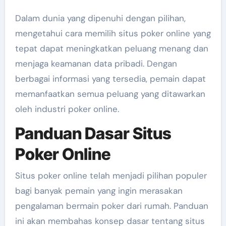
Dalam dunia yang dipenuhi dengan pilihan,
mengetahui cara memilih situs poker online yang
tepat dapat meningkatkan peluang menang dan
menjaga keamanan data pribadi. Dengan
berbagai informasi yang tersedia, pemain dapat
memanfaatkan semua peluang yang ditawarkan
oleh industri poker online.
Panduan Dasar Situs
Poker Online
Situs poker online telah menjadi pilihan populer
bagi banyak pemain yang ingin merasakan
pengalaman bermain poker dari rumah. Panduan
ini akan membahas konsep dasar tentang situs