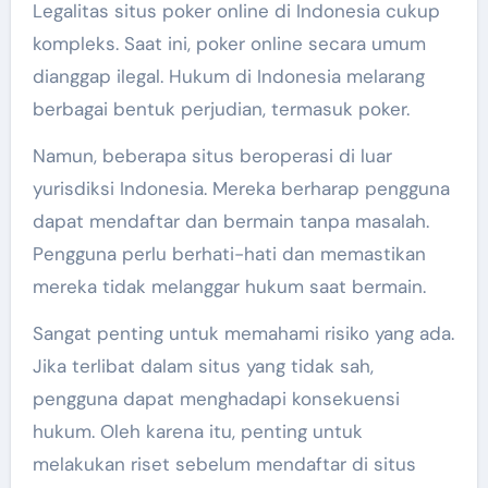
Legalitas situs poker online di Indonesia cukup
kompleks. Saat ini, poker online secara umum
dianggap ilegal. Hukum di Indonesia melarang
berbagai bentuk perjudian, termasuk poker.
Namun, beberapa situs beroperasi di luar
yurisdiksi Indonesia. Mereka berharap pengguna
dapat mendaftar dan bermain tanpa masalah.
Pengguna perlu berhati-hati dan memastikan
mereka tidak melanggar hukum saat bermain.
Sangat penting untuk memahami risiko yang ada.
Jika terlibat dalam situs yang tidak sah,
pengguna dapat menghadapi konsekuensi
hukum. Oleh karena itu, penting untuk
melakukan riset sebelum mendaftar di situs