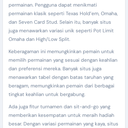
permainan. Pengguna dapat menikmati
permainan klasik seperti Texas Hold’em, Omaha,
dan Seven Card Stud. Selain itu, banyak situs
juga menawarkan variasi unik seperti Pot Limit
Omaha dan High/Low Split.
Keberagaman ini memungkinkan pemain untuk
memilih permainan yang sesuai dengan keahlian
dan preferensi mereka. Banyak situs juga
menawarkan tabel dengan batas taruhan yang
beragam, memungkinkan pemain dari berbagai
tingkat keahlian untuk bergabung.
Ada juga fitur turnamen dan sit-and-go yang
memberikan kesempatan untuk meraih hadiah
besar. Dengan variasi permainan yang kaya, situs