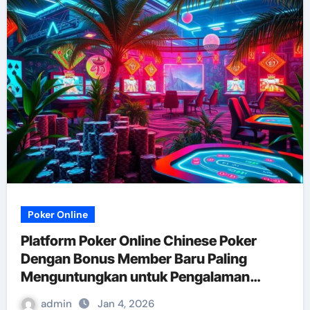
Poker Online
Platform Poker Online Chinese Poker
Dengan Bonus Member Baru Paling
Menguntungkan untuk Pengalaman
Bermain yang Optimal
admin
Jan 4, 2026