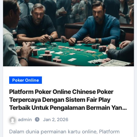
Poker Online
Platform Poker Online Chinese Poker
Terpercaya Dengan Sistem Fair Play
Terbaik Untuk Pengalaman Bermain Yang
Aman
admin
Jan 2, 2026
Dalam dunia permainan kartu online, Platform