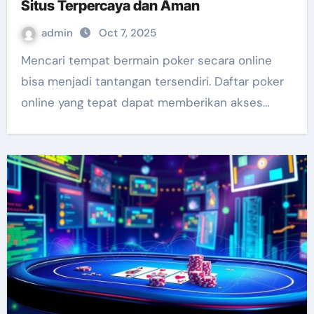
Situs Terpercaya dan Aman
admin
Oct 7, 2025
Mencari tempat bermain poker secara online
bisa menjadi tantangan tersendiri. Daftar poker
online yang tepat dapat memberikan akses…