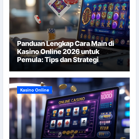
Panduan Lengkap Cara Main di
Kasino Online 2026 untuk
Pemula: Tips dan Strategi
Terbaik
Kasino Online