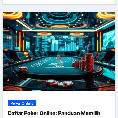
Poker Online
Daftar Poker Online: Panduan Memilih