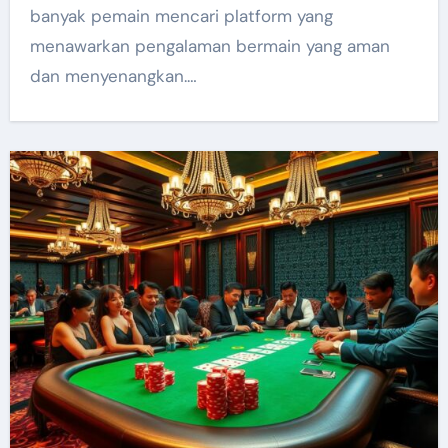
banyak pemain mencari platform yang
menawarkan pengalaman bermain yang aman
dan menyenangkan.…