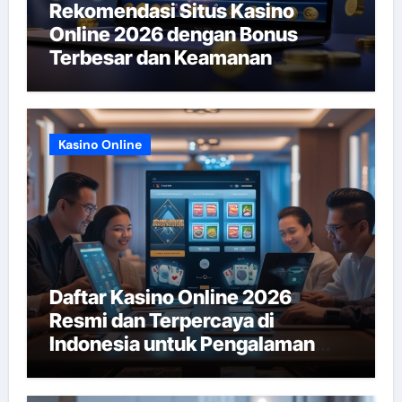
Rekomendasi Situs Kasino
Online 2026 dengan Bonus
Terbesar dan Keamanan
Terpercaya
Kasino Online
Daftar Kasino Online 2026
Resmi dan Terpercaya di
Indonesia untuk Pengalaman
Bermain yang Aman