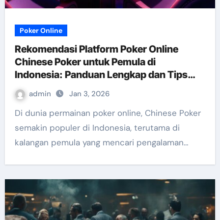
Poker Online
Rekomendasi Platform Poker Online
Chinese Poker untuk Pemula di
Indonesia: Panduan Lengkap dan Tips
Penting
admin
Jan 3, 2026
Di dunia permainan poker online, Chinese Poker
semakin populer di Indonesia, terutama di
kalangan pemula yang mencari pengalaman…