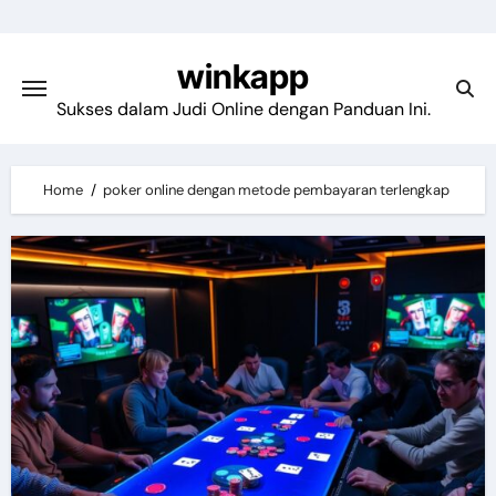
Skip
to
winkapp
content
Sukses dalam Judi Online dengan Panduan Ini.
Home
poker online dengan metode pembayaran terlengkap