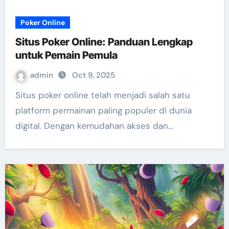
Poker Online
Situs Poker Online: Panduan Lengkap
untuk Pemain Pemula
admin
Oct 9, 2025
Situs poker online telah menjadi salah satu
platform permainan paling populer di dunia
digital. Dengan kemudahan akses dan…