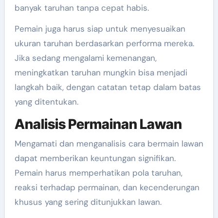
banyak taruhan tanpa cepat habis.
Pemain juga harus siap untuk menyesuaikan
ukuran taruhan berdasarkan performa mereka.
Jika sedang mengalami kemenangan,
meningkatkan taruhan mungkin bisa menjadi
langkah baik, dengan catatan tetap dalam batas
yang ditentukan.
Analisis Permainan Lawan
Mengamati dan menganalisis cara bermain lawan
dapat memberikan keuntungan signifikan.
Pemain harus memperhatikan pola taruhan,
reaksi terhadap permainan, dan kecenderungan
khusus yang sering ditunjukkan lawan.