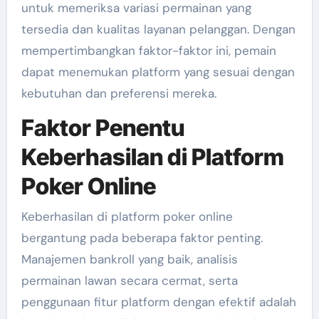
untuk memeriksa variasi permainan yang
tersedia dan kualitas layanan pelanggan. Dengan
mempertimbangkan faktor-faktor ini, pemain
dapat menemukan platform yang sesuai dengan
kebutuhan dan preferensi mereka.
Faktor Penentu
Keberhasilan di Platform
Poker Online
Keberhasilan di platform poker online
bergantung pada beberapa faktor penting.
Manajemen bankroll yang baik, analisis
permainan lawan secara cermat, serta
penggunaan fitur platform dengan efektif adalah