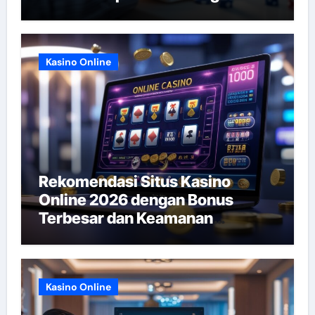
Terbaik
Kasino Online
Rekomendasi Situs Kasino
Online 2026 dengan Bonus
Terbesar dan Keamanan
Terpercaya
Kasino Online