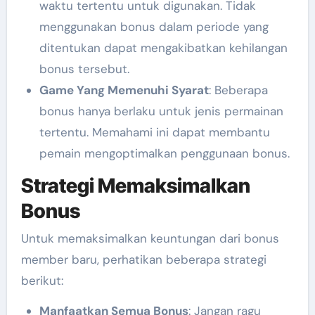
waktu tertentu untuk digunakan. Tidak
menggunakan bonus dalam periode yang
ditentukan dapat mengakibatkan kehilangan
bonus tersebut.
Game Yang Memenuhi Syarat
: Beberapa
bonus hanya berlaku untuk jenis permainan
tertentu. Memahami ini dapat membantu
pemain mengoptimalkan penggunaan bonus.
Strategi Memaksimalkan
Bonus
Untuk memaksimalkan keuntungan dari bonus
member baru, perhatikan beberapa strategi
berikut:
Manfaatkan Semua Bonus
: Jangan ragu