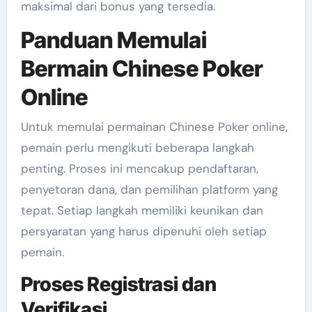
maksimal dari bonus yang tersedia.
Panduan Memulai
Bermain Chinese Poker
Online
Untuk memulai permainan Chinese Poker online,
pemain perlu mengikuti beberapa langkah
penting. Proses ini mencakup pendaftaran,
penyetoran dana, dan pemilihan platform yang
tepat. Setiap langkah memiliki keunikan dan
persyaratan yang harus dipenuhi oleh setiap
pemain.
Proses Registrasi dan
Verifikasi