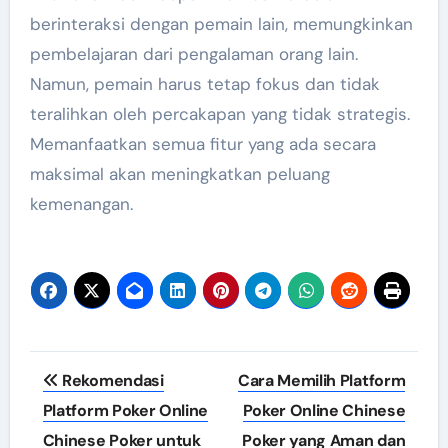
berinteraksi dengan pemain lain, memungkinkan
pembelajaran dari pengalaman orang lain.
Namun, pemain harus tetap fokus dan tidak
teralihkan oleh percakapan yang tidak strategis.
Memanfaatkan semua fitur yang ada secara
maksimal akan meningkatkan peluang
kemenangan.
Post
Rekomendasi
Cara Memilih Platform
navigation
Platform Poker Online
Poker Online Chinese
Chinese Poker untuk
Poker yang Aman dan