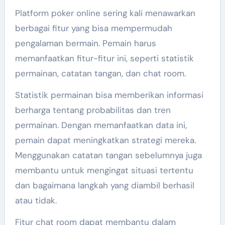
Platform poker online sering kali menawarkan
berbagai fitur yang bisa mempermudah
pengalaman bermain. Pemain harus
memanfaatkan fitur-fitur ini, seperti statistik
permainan, catatan tangan, dan chat room.
Statistik permainan bisa memberikan informasi
berharga tentang probabilitas dan tren
permainan. Dengan memanfaatkan data ini,
pemain dapat meningkatkan strategi mereka.
Menggunakan catatan tangan sebelumnya juga
membantu untuk mengingat situasi tertentu
dan bagaimana langkah yang diambil berhasil
atau tidak.
Fitur chat room dapat membantu dalam