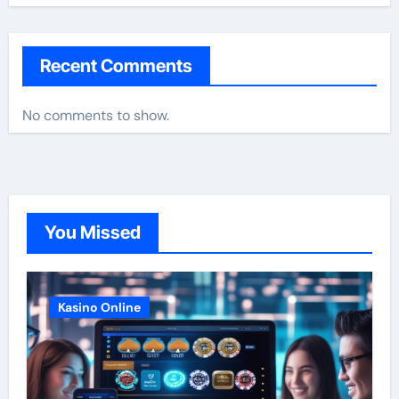
Recent Comments
No comments to show.
You Missed
Kasino Online