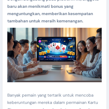
baru akan menikmati bonus yang
menguntungkan, memberikan kesempatan
tambahan untuk meraih kemenangan.
Banyak pemain yang tertarik untuk mencoba
keberuntungan mereka dalam permainan Kartu