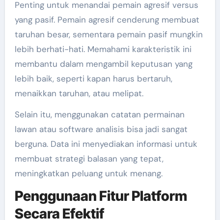
Penting untuk menandai pemain agresif versus
yang pasif. Pemain agresif cenderung membuat
taruhan besar, sementara pemain pasif mungkin
lebih berhati-hati. Memahami karakteristik ini
membantu dalam mengambil keputusan yang
lebih baik, seperti kapan harus bertaruh,
menaikkan taruhan, atau melipat.
Selain itu, menggunakan catatan permainan
lawan atau software analisis bisa jadi sangat
berguna. Data ini menyediakan informasi untuk
membuat strategi balasan yang tepat,
meningkatkan peluang untuk menang.
Penggunaan Fitur Platform
Secara Efektif