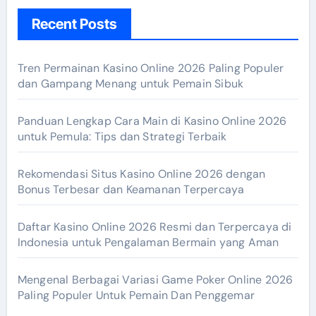
Recent Posts
Tren Permainan Kasino Online 2026 Paling Populer
dan Gampang Menang untuk Pemain Sibuk
Panduan Lengkap Cara Main di Kasino Online 2026
untuk Pemula: Tips dan Strategi Terbaik
Rekomendasi Situs Kasino Online 2026 dengan
Bonus Terbesar dan Keamanan Terpercaya
Daftar Kasino Online 2026 Resmi dan Terpercaya di
Indonesia untuk Pengalaman Bermain yang Aman
Mengenal Berbagai Variasi Game Poker Online 2026
Paling Populer Untuk Pemain Dan Penggemar