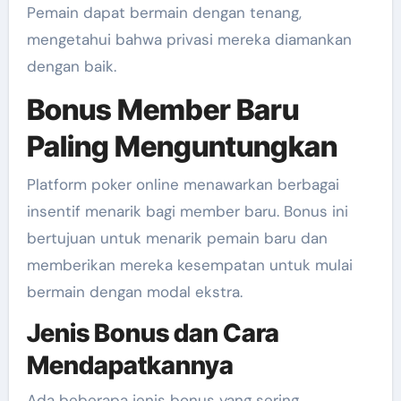
Pemain dapat bermain dengan tenang,
mengetahui bahwa privasi mereka diamankan
dengan baik.
Bonus Member Baru
Paling Menguntungkan
Platform poker online menawarkan berbagai
insentif menarik bagi member baru. Bonus ini
bertujuan untuk menarik pemain baru dan
memberikan mereka kesempatan untuk mulai
bermain dengan modal ekstra.
Jenis Bonus dan Cara
Mendapatkannya
Ada beberapa jenis bonus yang sering