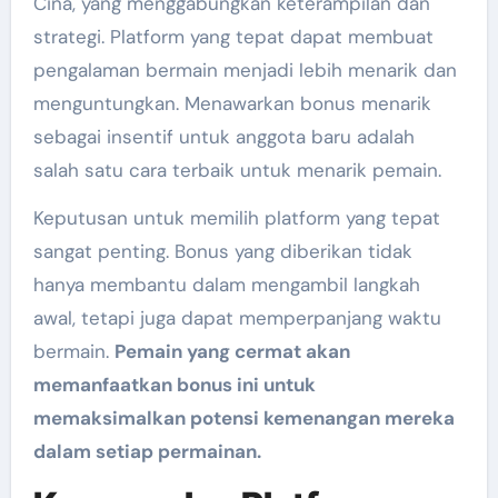
Cina, yang menggabungkan keterampilan dan
strategi. Platform yang tepat dapat membuat
pengalaman bermain menjadi lebih menarik dan
menguntungkan. Menawarkan bonus menarik
sebagai insentif untuk anggota baru adalah
salah satu cara terbaik untuk menarik pemain.
Keputusan untuk memilih platform yang tepat
sangat penting. Bonus yang diberikan tidak
hanya membantu dalam mengambil langkah
awal, tetapi juga dapat memperpanjang waktu
bermain.
Pemain yang cermat akan
memanfaatkan bonus ini untuk
memaksimalkan potensi kemenangan mereka
dalam setiap permainan.