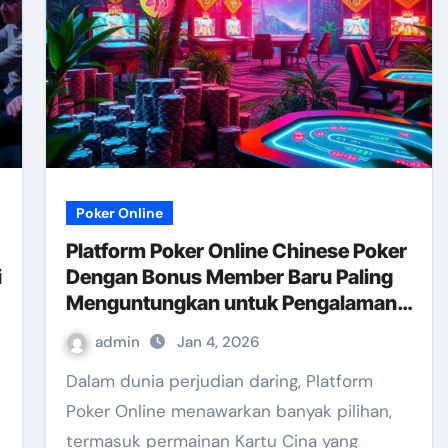
Poker Online
Platform Poker Online Chinese Poker
i
Dengan Bonus Member Baru Paling
Menguntungkan untuk Pengalaman
Bermain yang Optimal
admin
Jan 4, 2026
Dalam dunia perjudian daring, Platform
Poker Online menawarkan banyak pilihan,
termasuk permainan Kartu Cina yang