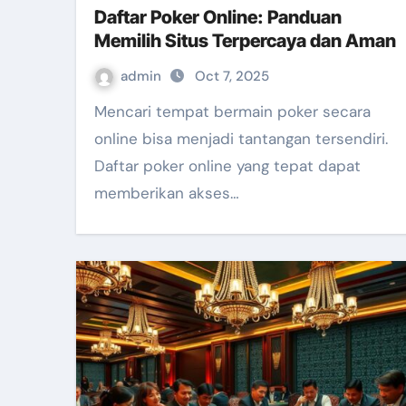
Daftar Poker Online: Panduan
Memilih Situs Terpercaya dan Aman
admin
Oct 7, 2025
Mencari tempat bermain poker secara
online bisa menjadi tantangan tersendiri.
Daftar poker online yang tepat dapat
memberikan akses…