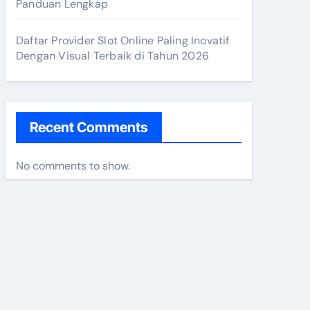
Panduan Lengkap
Daftar Provider Slot Online Paling Inovatif
Dengan Visual Terbaik di Tahun 2026
Recent Comments
No comments to show.