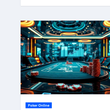
Poker Online