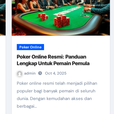
Poker Online
Poker Online Resmi: Panduan
Lengkap Untuk Pemain Pemula
admin
Oct 4, 2025
Poker online resmi telah menjadi pilihan
populer bagi banyak pemain di seluruh
dunia. Dengan kemudahan akses dan
berbagai…