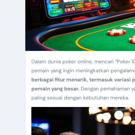
Dalam dunia poker online, mencari “Poker IDN terbaik” adalah langkah penting bagi setiap
pemain yang ingin meningkatkan pengalam
berbagai fitur menarik, termasuk varias
pemain yang besar.
Dengan pemahaman yan
paling sesuai dengan kebutuhan mereka.