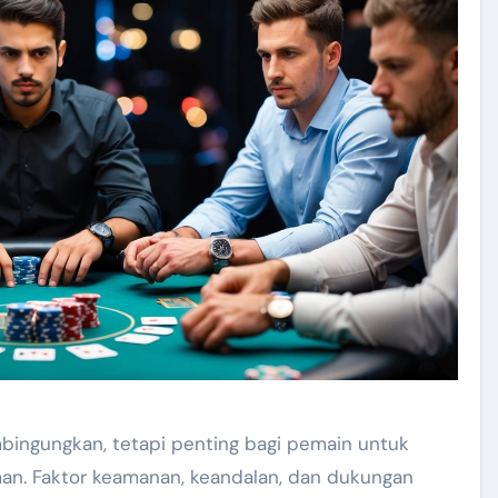
ingungkan, tetapi penting bagi pemain untuk
man. Faktor keamanan, keandalan, dan dukungan