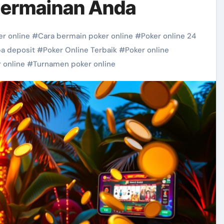
Permainan Anda
r online
#
Cara bermain poker online
#
Poker online 24
pa deposit
#
Poker Online Terbaik
#
Poker online
r online
#
Turnamen poker online