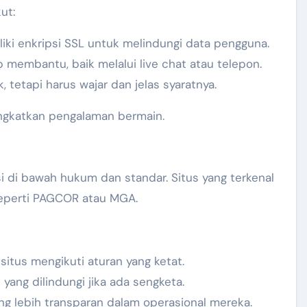
ut:
iliki enkripsi SSL untuk melindungi data pengguna.
p membantu, baik melalui live chat atau telepon.
, tetapi harus wajar dan jelas syaratnya.
ningkatkan pengalaman bermain.
i di bawah hukum dan standar. Situs yang terkenal
seperti PAGCOR atau MGA.
situs mengikuti aturan yang ketat.
 yang dilindungi jika ada sengketa.
ung lebih transparan dalam operasional mereka.