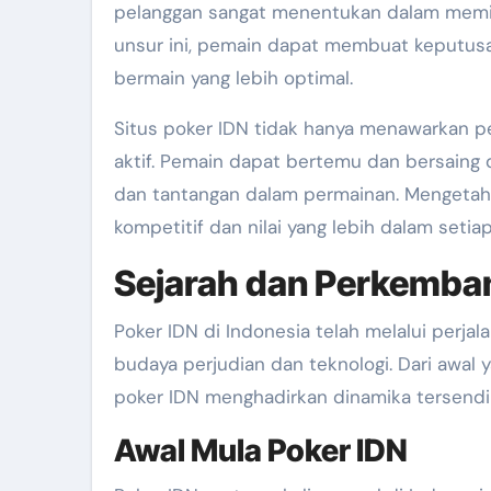
pelanggan sangat menentukan dalam memili
unsur ini, pemain dapat membuat keputusa
bermain yang lebih optimal.
Situs poker IDN tidak hanya menawarkan pe
aktif. Pemain dapat bertemu dan bersaing 
dan tantangan dalam permainan. Mengetah
kompetitif dan nilai yang lebih dalam setia
Sejarah dan Perkemban
Poker IDN di Indonesia telah melalui perj
budaya perjudian dan teknologi. Dari awal 
poker IDN menghadirkan dinamika tersendiri
Awal Mula Poker IDN