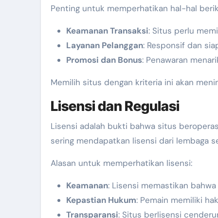
Penting untuk memperhatikan hal-hal berik
Keamanan Transaksi
: Situs perlu mem
Layanan Pelanggan
: Responsif dan sia
Promosi dan Bonus
: Penawaran menarik
Memilih situs dengan kriteria ini akan me
Lisensi dan Regulasi
Lisensi adalah bukti bahwa situs beroperas
sering mendapatkan lisensi dari lembaga 
Alasan untuk memperhatikan lisensi:
Keamanan
: Lisensi memastikan bahwa 
Kepastian Hukum
: Pemain memiliki hak
Transparansi
: Situs berlisensi cender