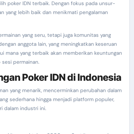
h poker IDN terbaik. Dengan fokus pada unsur-
n yang lebih baik dan menikmati pengalaman
rmainan yang seru, tetapi juga komunitas yang
dengan anggota lain, yang meningkatkan keseruan
ui mana yang terbaik akan memberikan keuntungan
p sesi permainan.
gan Poker IDN di Indonesia
alanan yang menarik, mencerminkan perubahan dalam
yang sederhana hingga menjadi platform populer,
 dalam industri ini.