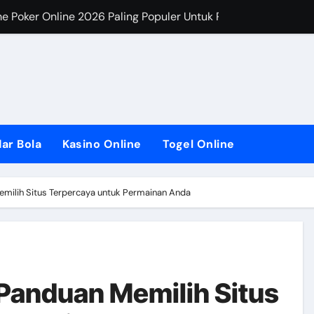
Poker Online 2026 Bonus Terbesar dan Strategi Menang Mak
e 2026 Paling Gampang dan Aman untuk Pemula
-First Untuk Pengalaman Bermain Tanpa Lag yang Optimal
line Resmi dengan Situs Tidak Terpercaya di 2026: Panduan
ing Inovatif Dengan Visual Terbaik di Tahun 2026
ar Bola
Kasino Online
Togel Online
 pada Slot Online Modern 2026: Strategi dan Analisis Risiko
asino Online 2026 untuk Pemula: Tips dan Strategi Terbaik
emilih Situs Terpercaya untuk Permainan Anda
 Panduan Memilih Situs